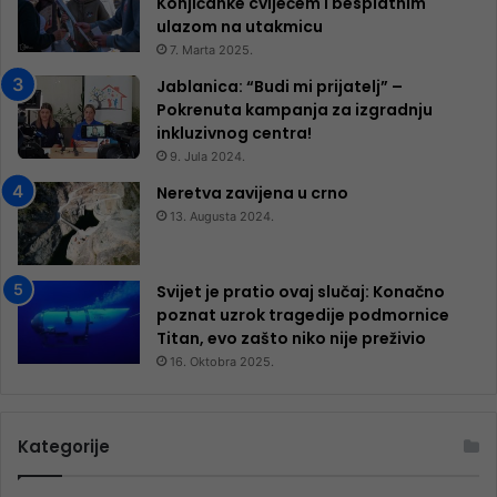
Konjičanke cvijećem i besplatnim
ulazom na utakmicu
7. Marta 2025.
Jablanica: “Budi mi prijatelj” –
Pokrenuta kampanja za izgradnju
inkluzivnog centra!
9. Jula 2024.
Neretva zavijena u crno
13. Augusta 2024.
Svijet je pratio ovaj slučaj: Konačno
poznat uzrok tragedije podmornice
Titan, evo zašto niko nije preživio
16. Oktobra 2025.
Kategorije