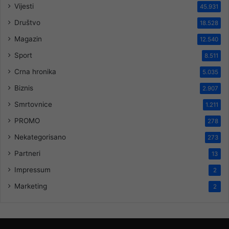
Vijesti
45.931
Društvo
18.528
Magazin
12.540
Sport
8.511
Crna hronika
5.035
Biznis
2.907
Smrtovnice
1.211
PROMO
278
Nekategorisano
273
Partneri
13
Impressum
2
Marketing
2