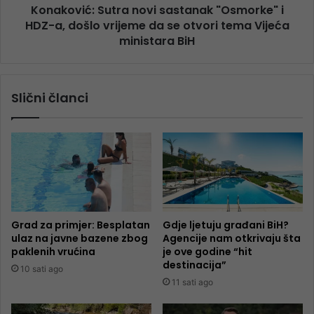
Konaković: Sutra novi sastanak "Osmorke" i
HDZ-a, došlo vrijeme da se otvori tema Vijeća
ministara BiH
Slični članci
Grad za primjer: Besplatan
Gdje ljetuju građani BiH?
ulaz na javne bazene zbog
Agencije nam otkrivaju šta
paklenih vrućina
je ove godine “hit
destinacija”
10 sati ago
11 sati ago