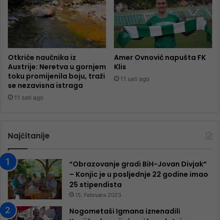
Otkriće naučnika iz
Amer Ovnović napušta FK
Austrije: Neretva u gornjem
Klis
toku promijenila boju, traži
11 sati ago
se nezavisna istraga
11 sati ago
Najčitanije
“Obrazovanje gradi BiH-Jovan Divjak“
– Konjic je u posljednje 22 godine imao
25 ​​stipendista
15. Februara 2023.
Nogometaši Igmana iznenadili