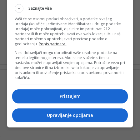
Saznajte više
Vaši će se osobni podaci obrađivati, a podatke s vašeg
uređaja (kolačiće, jedinstvene identifikatore i druge podatke
uređaja) može pohranjivati, dijeliti te im pristupati 212
partnera ili ih može upotrebljavati ova web-lokacija. Mi i naši
partneri možemo upotrebljavati precizne podatke o
geolociranju.
Popis partnera.
Dinno Kasalo
munika
prenj
Neki dobavljači mogu obrađivati vaše osobne podatke na
temelju legitimnog interesa. Ako se ne slažete s tim, u
nastavku možete upravljati svojim opcijama. Potražite vezu pri
dnu ove stranice ili na izborniku web-lokacije za upravljanje
pristankom ili povlačenje pristanka u postavkama privatnosti i
kolačića.
Pristajem
Upravljanje opcijama
nk 1