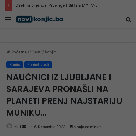
Grad za primjer: Besplatan ulaz na javne bazene zbog paklenih vrućina
Meni
Pr
Početna
/
Vijesti
/
Konjic
Konjic
Zanimljivosti
NAUČNICI IZ LJUBLJANE I
SARAJEVA PRONAŠLI NA
PLANETI PRENJ NAJSTARIJU
MUNIKU…
Send
nk 1
6. Decembra 2022.
Manje od minute
an