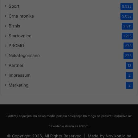
Sport
8.532
Crna hronika
5.052
Biznis
2.911
Smrtovnice
1.215
PROMO
278
Nekategorisano
273
Partneri
13
Impressum
2
Marketing
2
Sadržaji objavljeni na news media portalu novikonjic.ba mogu se preuzeti isključivo uz
navođenje izvora sa linkom.
© Copyright 2026, All Rights Reserved |
Made by
Novikonjic.ba