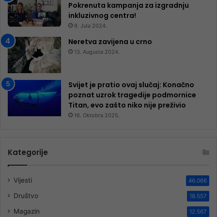
Pokrenuta kampanja za izgradnju
inkluzivnog centra!
9. Jula 2024.
Neretva zavijena u crno
13. Augusta 2024.
Svijet je pratio ovaj slučaj: Konačno
poznat uzrok tragedije podmornice
Titan, evo zašto niko nije preživio
16. Oktobra 2025.
Kategorije
Vijesti
46.066
Društvo
18.557
Magazin
12.567