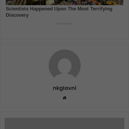
nkglavni
Website