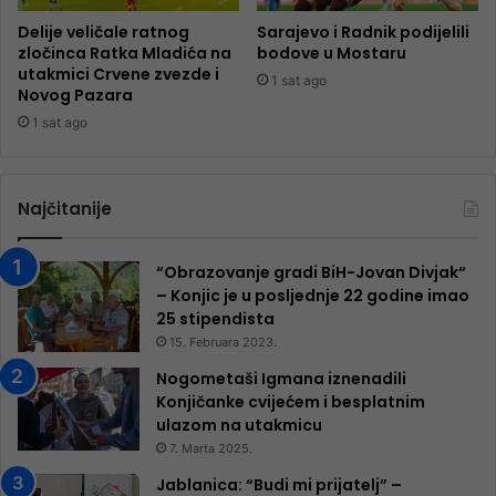
Delije veličale ratnog
Sarajevo i Radnik podijelili
zločinca Ratka Mladića na
bodove u Mostaru
utakmici Crvene zvezde i
1 sat ago
Novog Pazara
1 sat ago
Najčitanije
“Obrazovanje gradi BiH-Jovan Divjak“
– Konjic je u posljednje 22 godine imao
25 ​​stipendista
15. Februara 2023.
Nogometaši Igmana iznenadili
Konjičanke cvijećem i besplatnim
ulazom na utakmicu
7. Marta 2025.
Jablanica: “Budi mi prijatelj” –