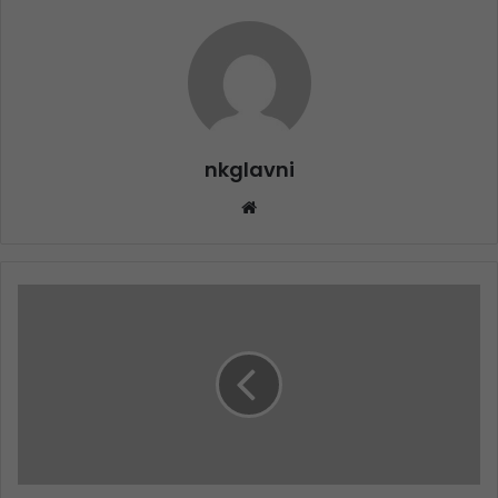
nkglavni
Website