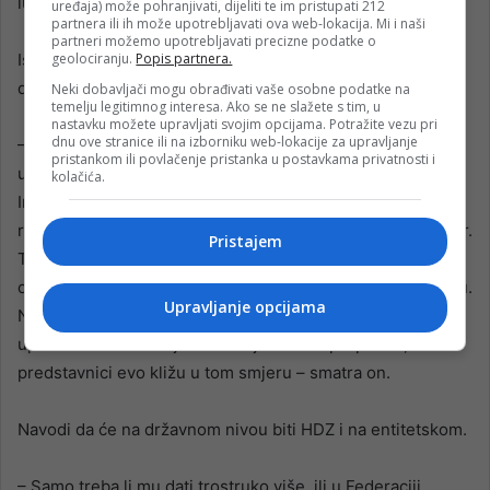
ludi – poručio je.
uređaja) može pohranjivati, dijeliti te im pristupati 212
partnera ili ih može upotrebljavati ova web-lokacija. Mi i naši
partneri možemo upotrebljavati precizne podatke o
geolociranju.
Popis partnera.
Ističe da opozicija iz RS-a može biti dio vlasti na nivou
države BiH.
Neki dobavljači mogu obrađivati vaše osobne podatke na
temelju legitimnog interesa. Ako se ne slažete s tim, u
nastavku možete upravljati svojim opcijama. Potražite vezu pri
dnu ove stranice ili na izborniku web-lokacije za upravljanje
– Kad prebrojite ruke, ako imate ova dva u srpskom Klubu
pristankom ili povlačenje pristanka u postavkama privatnosti i
u Domu naroda državnom, tad imate prolaznost.
kolačića.
Imenovanje je samo u Predstavničkom domu. Dovoljno se
ruku ima, iskustva imamo kakva imamo, treba ući u tu stvar.
Pristajem
To nikakav nije rizik. To je po meni obaveza s obzirom na
ono što je Dodik radio i čime je prijetio u prošlom mandatu.
Upravljanje opcijama
Ne smije mu se potpuno prepustiti. Jučer Vukan
upozorava nas Bošnjake nemojte mu se prepustiti, a naši
predstavnici evo kližu u tom smjeru – smatra on.
Navodi da će na državnom nivou biti HDZ i na entitetskom.
– Samo treba li mu dati trostruko više, ili u Federaciji