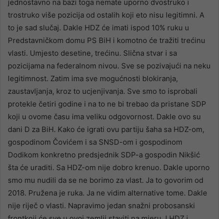
jednostavno na bazi toga nemate uporno dvostruko i
trostruko više pozicija od ostalih koji eto nisu legitimni. A
to je sad slučaj. Dakle HDZ će imati ispod 10% ruku u
Predstavničkom domu PS BiH i komotno će tražiti trećinu
vlasti. Umjesto desetine, trećinu. Slična stvar i sa
pozicijama na federalnom nivou. Sve se pozivajući na neku
legitimnost. Zatim ima sve mogućnosti blokiranja,
zaustavljanja, kroz to ucjenjivanja. Sve smo to isprobali
protekle četiri godine i na to ne bi trebao da pristane SDP
koji u ovome času ima veliku odgovornost. Dakle ovo su
dani D za BiH. Kako će igrati ovu partiju šaha sa HDZ-om,
gospodinom Čovićem i sa SNSD-om i gospodinom
Dodikom konkretno predsjednik SDP-a gospodin Nikšić
šta će uraditi. Sa HDZ-om nije dobro krenuo. Dakle uporno
smo mu nudili da se ne borimo za vlast. Ja to govorim od
2018. Pružena je ruka. Ja ne vidim alternative tome. Dakle
nije riječ o vlasti. Napravimo jedan snažni probosanski
frontkoji će sve u ovoj zemlji staviti na mjeru. I HDZ i