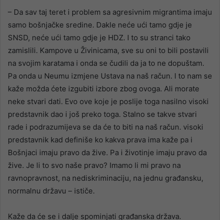
– Da sav taj teret i problem sa agresivnim migrantima imaju
samo bošnjačke sredine. Dakle neće ući tamo gdje je
SNSD, neće ući tamo gdje je HDZ. I to su stranci tako
zamislili. Kampove u Živinicama, sve su oni to bili postavili
na svojim karatama i onda se čudili da ja to ne dopuštam.
Pa onda u Neumu izmjene Ustava na naš račun. I to nam se
kaže možda ćete izgubiti izbore zbog ovoga. Ali morate
neke stvari dati. Evo ove koje je poslije toga nasilno visoki
predstavnik dao i još preko toga. Stalno se takve stvari
rade i podrazumijeva se da će to biti na naš račun. visoki
predstavnik kad definiše ko kakva prava ima kaže pa i
Bošnjaci imaju pravo da žive. Pa i životinje imaju pravo da
žive. Je li to svo naše pravo? Imamo li mi pravo na
ravnopravnost, na nediskriminaciju, na jednu građansku,
normalnu državu – ističe.
Kaže da će se i dalje spominjati građanska država.