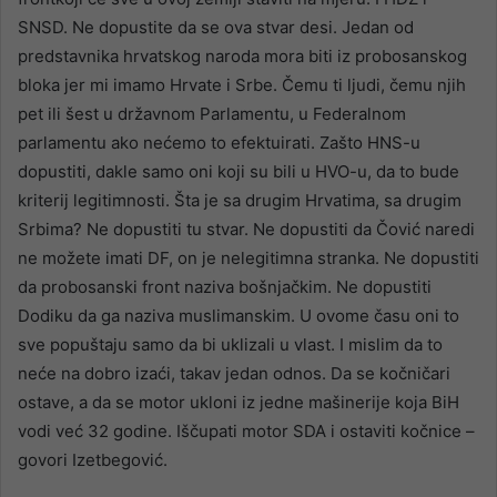
SNSD. Ne dopustite da se ova stvar desi. Jedan od
predstavnika hrvatskog naroda mora biti iz probosanskog
bloka jer mi imamo Hrvate i Srbe. Čemu ti ljudi, čemu njih
pet ili šest u državnom Parlamentu, u Federalnom
parlamentu ako nećemo to efektuirati. Zašto HNS-u
dopustiti, dakle samo oni koji su bili u HVO-u, da to bude
kriterij legitimnosti. Šta je sa drugim Hrvatima, sa drugim
Srbima? Ne dopustiti tu stvar. Ne dopustiti da Čović naredi
ne možete imati DF, on je nelegitimna stranka. Ne dopustiti
da probosanski front naziva bošnjačkim. Ne dopustiti
Dodiku da ga naziva muslimanskim. U ovome času oni to
sve popuštaju samo da bi uklizali u vlast. I mislim da to
neće na dobro izaći, takav jedan odnos. Da se kočničari
ostave, a da se motor ukloni iz jedne mašinerije koja BiH
vodi već 32 godine. Iščupati motor SDA i ostaviti kočnice –
govori Izetbegović.