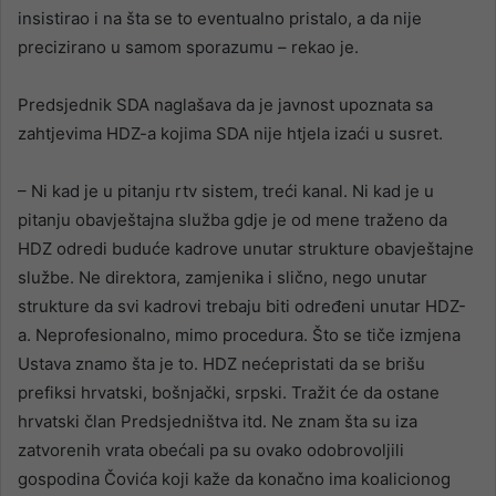
insistirao i na šta se to eventualno pristalo, a da nije
precizirano u samom sporazumu – rekao je.
Predsjednik SDA naglašava da je javnost upoznata sa
zahtjevima HDZ-a kojima SDA nije htjela izaći u susret.
– Ni kad je u pitanju rtv sistem, treći kanal. Ni kad je u
pitanju obavještajna služba gdje je od mene traženo da
HDZ odredi buduće kadrove unutar strukture obavještajne
službe. Ne direktora, zamjenika i slično, nego unutar
strukture da svi kadrovi trebaju biti određeni unutar HDZ-
a. Neprofesionalno, mimo procedura. Što se tiče izmjena
Ustava znamo šta je to. HDZ nećepristati da se brišu
prefiksi hrvatski, bošnjački, srpski. Tražit će da ostane
hrvatski član Predsjedništva itd. Ne znam šta su iza
zatvorenih vrata obećali pa su ovako odobrovoljili
gospodina Čovića koji kaže da konačno ima koalicionog