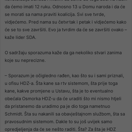
da ćemo imati 12 ruku. Odnosno 13 u Domu naroda i da će
se morati sa nama praviti koalicija. Svi sve tvrde,
vidjećemo. Pred nama su četvrtak i petak i vidjećemo kako
će se to sve završiti. Evo ja tvrdim da će se završiti ovako –
kaže lider SDA.
O sadržaju sporazuma kaže da ga nekoliko stvari zanima
koje su neprecizne.
– Sporazum je očigledno rađen, kao što su i sami priznali,
u ofisu HDZ-a. Šta kane sa rtv sistemom, šta prije toga
kane, kakve promjene u Ustavu, šta je to eventualno
obećala Osmorka HDZ-u da će uraditi što mi nismo htjeli
da pristanemo da uradimo pa je dio toga nametnuo
Schmidt. Šta su nakanili sa obavještajnom službom, šta sa
pravosudnim sistemom. Dakle to su još uvijek samo
opredjeljenja da će se nešto raditi. Šta? Za šta je HDZ