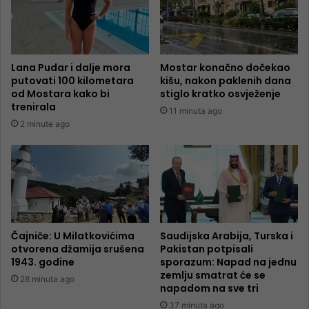
Lana Pudar i dalje mora
Mostar konačno dočekao
putovati 100 kilometara
kišu, nakon paklenih dana
od Mostara kako bi
stiglo kratko osvježenje
trenirala
11 minuta ago
2 minute ago
Čajniče: U Milatkovićima
Saudijska Arabija, Turska i
otvorena džamija srušena
Pakistan potpisali
1943. godine
sporazum: Napad na jednu
zemlju smatrat će se
28 minuta ago
napadom na sve tri
37 minuta ago