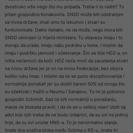
dvostruko više nego što mu pripada. Treba li to raditi? To
pitam gospodina Konakovića. SNSD može biti odstranjen
sa nivoa države, imali smo to iskustvo i stvari su
funkcionisale. Dakle itekako, ne da može, nego mora biti
SNSD uklonjen iz Vijeća ministara. Tu obavezu imaju i to
moraju da urade. Imaju našu podršku u tome. I mislim da
imaju i podršku javnosti i očekivanje. Što se tiče HDZ-a, on
ništa nećemoći da koči. HDZ neće moći da zaustavlja stvari
na nivou države jer je on na nivou Federacije, bez obzira
koliko ruku imao. I mislim da će se puno disciplinovanije i
normalnije ponašati jer su dobili barem 50% od onoga što
su očekivali i tražili u Neumu i Sarajevu. To im je poklonio
gospodin Schmidt. Sad će biti normalniji u ponašanju,
manje će blokada praviti. I da će se u velikoj mjeri izbiti taj
adut koji njih treba da ne budu izdajnici, da su svi na jednoj
hrpi, da su svi unutar HNS-a. To je nenormalno stanje.
Imate dva snažna bloka među Srbima u RS-u, imate tri