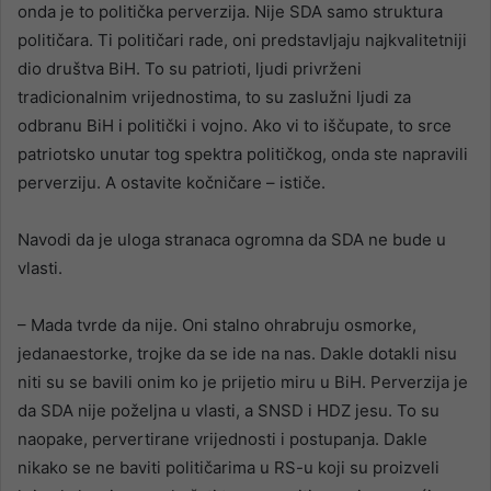
onda je to politička perverzija. Nije SDA samo struktura
političara. Ti političari rade, oni predstavljaju najkvalitetniji
dio društva BiH. To su patrioti, ljudi privrženi
tradicionalnim vrijednostima, to su zaslužni ljudi za
odbranu BiH i politički i vojno. Ako vi to iščupate, to srce
patriotsko unutar tog spektra političkog, onda ste napravili
perverziju. A ostavite kočničare – ističe.
Navodi da je uloga stranaca ogromna da SDA ne bude u
vlasti.
– Mada tvrde da nije. Oni stalno ohrabruju osmorke,
jedanaestorke, trojke da se ide na nas. Dakle dotakli nisu
niti su se bavili onim ko je prijetio miru u BiH. Perverzija je
da SDA nije poželjna u vlasti, a SNSD i HDZ jesu. To su
naopake, pervertirane vrijednosti i postupanja. Dakle
nikako se ne baviti političarima u RS-u koji su proizveli