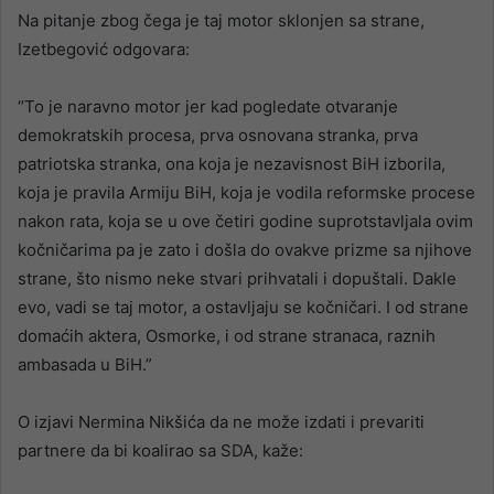
Na pitanje zbog čega je taj motor sklonjen sa strane,
Izetbegović odgovara:
“To je naravno motor jer kad pogledate otvaranje
demokratskih procesa, prva osnovana stranka, prva
patriotska stranka, ona koja je nezavisnost BiH izborila,
koja je pravila Armiju BiH, koja je vodila reformske procese
nakon rata, koja se u ove četiri godine suprotstavljala ovim
kočničarima pa je zato i došla do ovakve prizme sa njihove
strane, što nismo neke stvari prihvatali i dopuštali. Dakle
evo, vadi se taj motor, a ostavljaju se kočničari. I od strane
domaćih aktera, Osmorke, i od strane stranaca, raznih
ambasada u BiH.”
O izjavi Nermina Nikšića da ne može izdati i prevariti
partnere da bi koalirao sa SDA, kaže: