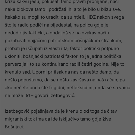
krizu kakvu jesu, pokušati tamo praviti promjene, naći
neke blokove tamo i podržati ih, a to je bilo u blizu sve.
Itekako su mogli to uraditi da su htjeli. HDZ nakon svega
što je radio podići na pijedestal, na policu gdje je
nedodirljiv faktički, a onda još se na ovakav način
pozabaviti najjačom patriotskom bošnjačkom strankom,
probati je iščupati iz vlasti i taj faktor politički potpuno
ukloniti, bošnjački patriotski faktor, to je jedna politička
perverzija i to su kontinuirano radili četiri godine. Nije to
krenulo sad. Uporni pritisak na nas da nešto damo, da
nešto popuštamo, da se nešto završava na naš račun, pa
ako nećete onda ste frigidni, nefleksibilni, onda se sa vama
ne može itd – govori Izetbegović.
Izetbegović pojašnjava da je krenulo od toga da čitav
migrantski tok ima da ide isključivo tamo gdje žive
Bošnjaci.