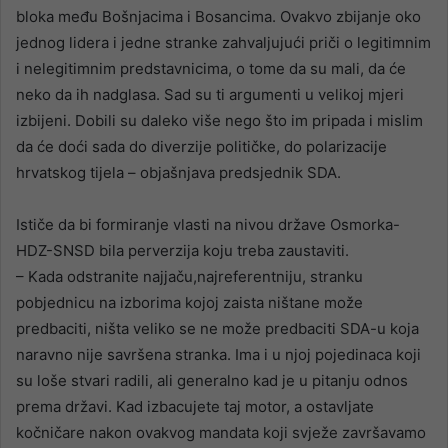
bloka među Bošnjacima i Bosancima. Ovakvo zbijanje oko
jednog lidera i jedne stranke zahvaljujući priči o legitimnim
i nelegitimnim predstavnicima, o tome da su mali, da će
neko da ih nadglasa. Sad su ti argumenti u velikoj mjeri
izbijeni. Dobili su daleko više nego što im pripada i mislim
da će doći sada do diverzije političke, do polarizacije
hrvatskog tijela – objašnjava predsjednik SDA.
Ističe da bi formiranje vlasti na nivou države Osmorka-
HDZ-SNSD bila perverzija koju treba zaustaviti.
– Kada odstranite najjaču,najreferentniju, stranku
pobjednicu na izborima kojoj zaista ništane može
predbaciti, ništa veliko se ne može predbaciti SDA-u koja
naravno nije savršena stranka. Ima i u njoj pojedinaca koji
su loše stvari radili, ali generalno kad je u pitanju odnos
prema državi. Kad izbacujete taj motor, a ostavljate
kočničare nakon ovakvog mandata koji svježe završavamo