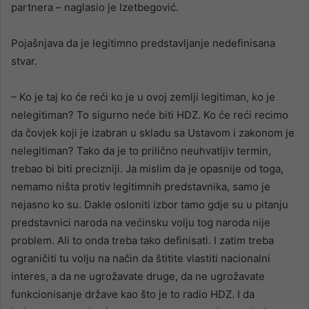
partnera – naglasio je Izetbegović.
Pojašnjava da je legitimno predstavljanje nedefinisana
stvar.
– Ko je taj ko će reći ko je u ovoj zemlji legitiman, ko je
nelegitiman? To sigurno neće biti HDZ. Ko će reći recimo
da čovjek koji je izabran u skladu sa Ustavom i zakonom je
nelegitiman? Tako da je to prilično neuhvatljiv termin,
trebao bi biti precizniji. Ja mislim da je opasnije od toga,
nemamo ništa protiv legitimnih predstavnika, samo je
nejasno ko su. Dakle osloniti izbor tamo gdje su u pitanju
predstavnici naroda na većinsku volju tog naroda nije
problem. Ali to onda treba tako definisati. I zatim treba
ograničiti tu volju na način da štitite vlastiti nacionalni
interes, a da ne ugrožavate druge, da ne ugrožavate
funkcionisanje države kao što je to radio HDZ. I da