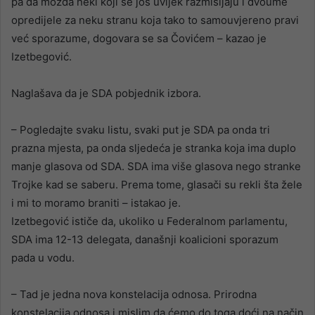
pa da možda neki koji se još uvijek razmišljaju i dvoume
opredijele za neku stranu koja tako to samouvjereno pravi
već sporazume, dogovara se sa Čovićem – kazao je
Izetbegović.
Naglašava da je SDA pobjednik izbora.
– Pogledajte svaku listu, svaki put je SDA pa onda tri
prazna mjesta, pa onda sljedeća je stranka koja ima duplo
manje glasova od SDA. SDA ima više glasova nego stranke
Trojke kad se saberu. Prema tome, glasači su rekli šta žele
i mi to moramo braniti – istakao je.
Izetbegović ističe da, ukoliko u Federalnom parlamentu,
SDA ima 12-13 delegata, današnji koalicioni sporazum
pada u vodu.
– Tad je jedna nova konstelacija odnosa. Prirodna
konstelacija odnosa i mislim da ćemo do toga doći na način