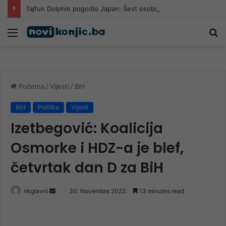
Tajfun Dolphin pogodio Japan: Šest osoba povrijeđeno, više od 50.000 objekata ostalo bez struje
Meni
Pr
Početna
/
Vijesti
/
BiH
BiH
Politika
Vijesti
Izetbegović: Koalicija
Osmorke i HDZ-a je blef,
četvrtak dan D za BiH
Send
nkglavni
30. Novembra 2022.
13 minutes read
an
email