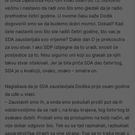
bi onda zajednosa HDZ-om imao osam od 15, odnosno
većinu i nastavio da radi ono što smo gledali da je radio
prethodne četiri godine. U ovome času kaže Dodik
dogovorili smo se da budemo dobri momci. Dokad? Kad
ćete nastaviti ono što ste radili četiri godine, što vas je
SDA zaustavljala svo vrijeme? Dakle dan D je prekosutra
za ovu stvar. I ako SDP izbjegne da to uradi, snosit će
posljedice za to. Nisu sigurno oni koji su glasali za njih
takvu stvar očekivali. Jer je bila priča SDA dao četvrtog,
SDA je u koaliciji, ovako, onako – smatra on.
Naglašava da je SDA zaustavljala Dodika prije osam godina
da uđe u vlast.
– Zaustavili smo ih, a onda smo pokušali prošli put da ih
odobrovoljimo da se radi i, na kraju krajeva, tog četvrtog bi
svakako dobili. Probali smo da pristupimo na bolji način, ali
nije dobar odgovor bio. Tek su se tad razmahali, razbuktali
separatističke strasti sa one strane. Sve se to treba imati u