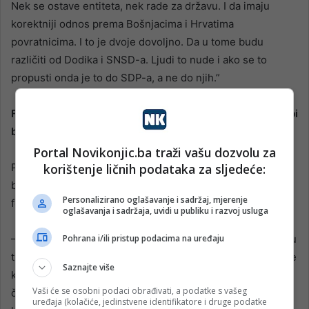
Nek se ostave entiteta, nek rade za državu. I da imaju
korektniji odnos prema Bošnjacima i Hrvatima
povratnicima. I to je dvoje dovoljno. Da u tome budu
različiti od Dodika i SNSD-a. Ljudi to nude i ako se to
propusti onda je to do SDP-a, a ne do njih.”
Formiranje vlasti na nivou države Osmorka-HDZ-SNSD bi
bila politička perverzija
Portal Novikonjic.ba traži vašu dozvolu za
korištenje ličnih podataka za sljedeće:
Predsjednik SDA naglašava da stvari idu u tom smjeru da
bi Pokret za državu strateški interes mogao prodati za
Personalizirano oglašavanje i sadržaj, mjerenje
fotelje.
oglašavanja i sadržaja, uvidi u publiku i razvoj usluga
Pohrana i/ili pristup podacima na uređaju
– Javnost to treba da zaustavi. Treba baciti svjetlo na cijelu
tu situaciju. Šta ste obećavali, šta ste pričali, zbog čega ste
Saznajte više
kritikovali SDA? Da li nakon ovakvog iskustva iz prethodne
Vaši će se osobni podaci obrađivati, a podatke s vašeg
četiri godine zaista to kanite uraditi? Nemojte se praviti
uređaja (kolačiće, jedinstvene identifikatore i druge podatke