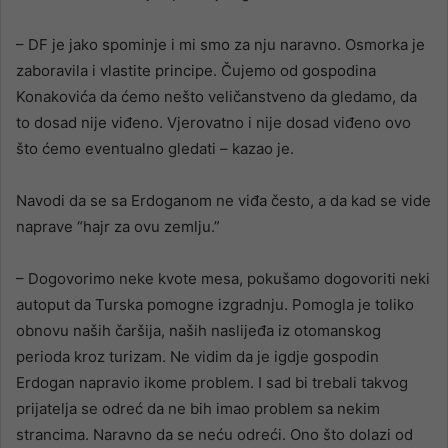
– DF je jako spominje i mi smo za nju naravno. Osmorka je
zaboravila i vlastite principe. Čujemo od gospodina
Konakovića da ćemo nešto veličanstveno da gledamo, da
to dosad nije viđeno. Vjerovatno i nije dosad viđeno ovo
što ćemo eventualno gledati – kazao je.
Navodi da se sa Erdoganom ne viđa često, a da kad se vide
naprave “hajr za ovu zemlju.”
– Dogovorimo neke kvote mesa, pokušamo dogovoriti neki
autoput da Turska pomogne izgradnju. Pomogla je toliko
obnovu naših čaršija, naših naslijeđa iz otomanskog
perioda kroz turizam. Ne vidim da je igdje gospodin
Erdogan napravio ikome problem. I sad bi trebali takvog
prijatelja se odreć da ne bih imao problem sa nekim
strancima. Naravno da se neću odreći. Ono što dolazi od