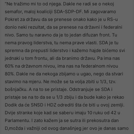
“Ne tražimo mi to od njega. Dakle ne radi se o nekoj
semafor, maloj koaliciji SDA-SDP-DF. Mi zagovaramo
Pokret za državu da se prenese onako kako je u RS-u
donio neki rezultat, da se prenese na državni i federalni
nivo. Samo tu naravno da je to jedan difuzan front. Tu
nema pravog liderstva, tu nema prave vlasti. SDA je tu
spremna da prepusti liderstvo i kažemo hajde bićemo svi
jednaki u tom frontu, ali da branimo državu. Pa ima nas
60% na državnom nivou, ima nas na federalnom nivou
80%. Dakle ne da nekoga zbijamo u ugao, nego da stvari
stavimo na mjeru. Ne može se ta volja zbiti u 1/3, tzv.
bošnjačku. A na to se pristaje. Odstranjuje se SDA i
pristaje se na to da se u 1/3 zbiju i da bude kako je rekao
Dodik da će SNSD i HDZ odrediti šta će biti u ovoj zemlji.
Dvije stranke koje kad se saberu imaju 10 ruku od 42 u
Parlamentu. I zato kažem ja se sutra ili prekosutra dan
D,možda i važniji od ovog današnjeg jer ovo je danas samo