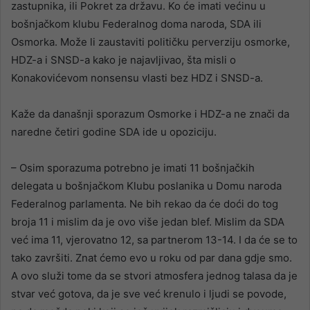
zastupnika, ili Pokret za državu. Ko će imati većinu u
bošnjačkom klubu Federalnog doma naroda, SDA ili
Osmorka. Može li zaustaviti političku perverziju osmorke,
HDZ-a i SNSD-a kako je najavljivao, šta misli o
Konakovićevom nonsensu vlasti bez HDZ i SNSD-a.
Kaže da današnji sporazum Osmorke i HDZ-a ne znači da
naredne četiri godine SDA ide u opoziciju.
– Osim sporazuma potrebno je imati 11 bošnjačkih
delegata u bošnjačkom Klubu poslanika u Domu naroda
Federalnog parlamenta. Ne bih rekao da će doći do tog
broja 11 i mislim da je ovo više jedan blef. Mislim da SDA
već ima 11, vjerovatno 12, sa partnerom 13-14. I da će se to
tako završiti. Znat ćemo evo u roku od par dana gdje smo.
A ovo služi tome da se stvori atmosfera jednog talasa da je
stvar već gotova, da je sve već krenulo i ljudi se povode,