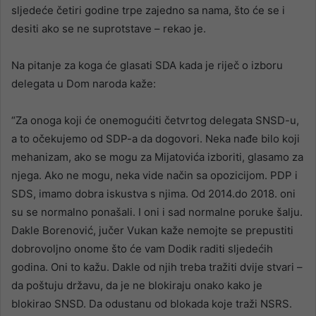
sljedeće četiri godine trpe zajedno sa nama, što će se i
desiti ako se ne suprotstave – rekao je.
Na pitanje za koga će glasati SDA kada je riječ o izboru
delegata u Dom naroda kaže:
“Za onoga koji će onemogućiti četvrtog delegata SNSD-u,
a to očekujemo od SDP-a da dogovori. Neka nađe bilo koji
mehanizam, ako se mogu za Mijatovića izboriti, glasamo za
njega. Ako ne mogu, neka vide način sa opozicijom. PDP i
SDS, imamo dobra iskustva s njima. Od 2014.do 2018. oni
su se normalno ponašali. I oni i sad normalne poruke šalju.
Dakle Borenović, jučer Vukan kaže nemojte se prepustiti
dobrovoljno onome što će vam Dodik raditi sljedećih
godina. Oni to kažu. Dakle od njih treba tražiti dvije stvari –
da poštuju državu, da je ne blokiraju onako kako je
blokirao SNSD. Da odustanu od blokada koje traži NSRS.