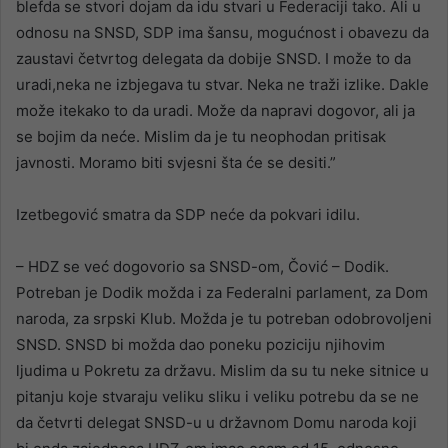
blefda se stvori dojam da idu stvari u Federaciji tako. Ali u
odnosu na SNSD, SDP ima šansu, mogućnost i obavezu da
zaustavi četvrtog delegata da dobije SNSD. I može to da
uradi,neka ne izbjegava tu stvar. Neka ne traži izlike. Dakle
može itekako to da uradi. Može da napravi dogovor, ali ja
se bojim da neće. Mislim da je tu neophodan pritisak
javnosti. Moramo biti svjesni šta će se desiti.”
Izetbegović smatra da SDP neće da pokvari idilu.
– HDZ se već dogovorio sa SNSD-om, Čović – Dodik.
Potreban je Dodik možda i za Federalni parlament, za Dom
naroda, za srpski Klub. Možda je tu potreban odobrovoljeni
SNSD. SNSD bi možda dao poneku poziciju njihovim
ljudima u Pokretu za državu. Mislim da su tu neke sitnice u
pitanju koje stvaraju veliku sliku i veliku potrebu da se ne
da četvrti delegat SNSD-u u državnom Domu naroda koji