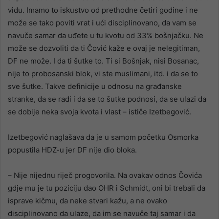
vidu. Imamo to iskustvo od prethodne četiri godine i ne
može se tako poviti vrat i ući disciplinovano, da vam se
navuče samar da uđete u tu kvotu od 33% bošnjačku. Ne
može se dozvoliti da ti Čović kaže e ovaj je nelegitiman,
DF ne može. I da ti šutke to. Ti si Bošnjak, nisi Bosanac,
nije to probosanski blok, vi ste muslimani, itd. i da se to
sve šutke. Takve definicije u odnosu na građanske
stranke, da se radi i da se to šutke podnosi, da se ulazi da
se dobije neka svoja kvota i vlast – ističe Izetbegović.
Izetbegović naglašava da je u samom početku Osmorka
popustila HDZ-u jer DF nije dio bloka.
– Nije nijednu riječ progovorila. Na ovakav odnos Čovića
gdje mu je tu poziciju dao OHR i Schmidt, oni bi trebali da
isprave kičmu, da neke stvari kažu, a ne ovako
disciplinovano da ulaze, da im se navuče taj samar i da