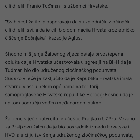
cilj dijelili Franjo Tuđman i službenici Hrvatske.
“Svih šest žalitelja osporavaju da su zajednički zločinački
cilj dijelili svi, a da je cilj bio dominacija Hrvata kroz etničko
čišćenje Bošnjaka”, kazao je Agius.
Shodno mišljenju Žalbenog vijeća ostaje prvostepena
odluka da je Hrvatska učestvovala u agresiji na BiH i da je
Tuđman bio dio udruženog zločinačkog poduhvata.
Sudsko vijeće je zaključilo da je Republika Hrvatska imala
stvarnu vlast u nekim općinama na teritoriji
samoproglašene Hrvatske republike Herceg-Bosne i da je
na tom području vođen međunarodni sukob.
Žalbeno vijeće potvrdilo je učešće Praljka u UZP-u. Vezano
za Praljkovu žalbu da je bio posrednik između Hrvatske i
HVO-a u cilju izvršenja udruženog zločinačkog poduhvata,