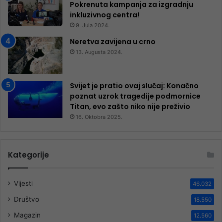
Pokrenuta kampanja za izgradnju
inkluzivnog centra!
9. Jula 2024.
Neretva zavijena u crno
13. Augusta 2024.
Svijet je pratio ovaj slučaj: Konačno
poznat uzrok tragedije podmornice
Titan, evo zašto niko nije preživio
16. Oktobra 2025.
Kategorije
Vijesti
46.032
Društvo
18.550
Magazin
12.560