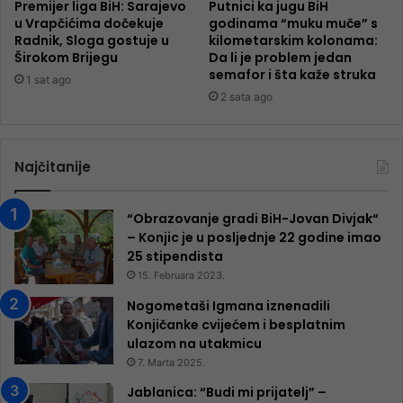
Premijer liga BiH: Sarajevo
Putnici ka jugu BiH
u Vrapčićima dočekuje
godinama “muku muče” s
Radnik, Sloga gostuje u
kilometarskim kolonama:
Širokom Brijegu
Da li je problem jedan
semafor i šta kaže struka
1 sat ago
2 sata ago
Najčitanije
“Obrazovanje gradi BiH-Jovan Divjak“
– Konjic je u posljednje 22 godine imao
25 ​​stipendista
15. Februara 2023.
Nogometaši Igmana iznenadili
Konjičanke cvijećem i besplatnim
ulazom na utakmicu
7. Marta 2025.
Jablanica: “Budi mi prijatelj” –