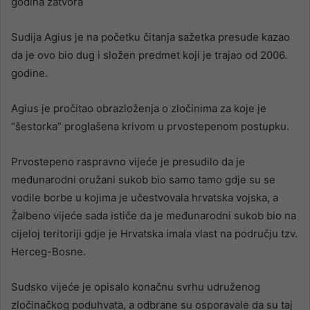
godina zatvora
Sudija Agius je na početku čitanja sažetka presude kazao
da je ovo bio dug i složen predmet koji je trajao od 2006.
godine.
Agius je pročitao obrazloženja o zločinima za koje je
“šestorka” proglašena krivom u prvostepenom postupku.
Prvostepeno raspravno vijeće je presudilo da je
međunarodni oružani sukob bio samo tamo gdje su se
vodile borbe u kojima je učestvovala hrvatska vojska, a
Žalbeno vijeće sada ističe da je međunarodni sukob bio na
cijeloj teritoriji gdje je Hrvatska imala vlast na području tzv.
Herceg-Bosne.
Sudsko vijeće je opisalo konačnu svrhu udruženog
zločinačkog poduhvata, a odbrane su osporavale da su taj