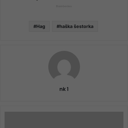
Hag
haška šestorka
nk 1