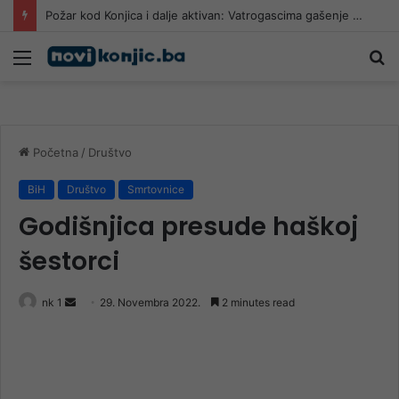
Požar kod Konjica i dalje aktivan: Vatrogascima gašenje otežava nepristupačan teren
Meni
Pr
Početna
/
Društvo
BiH
Društvo
Smrtovnice
Godišnjica presude haškoj
šestorci
Send
nk 1
29. Novembra 2022.
2 minutes read
an
email