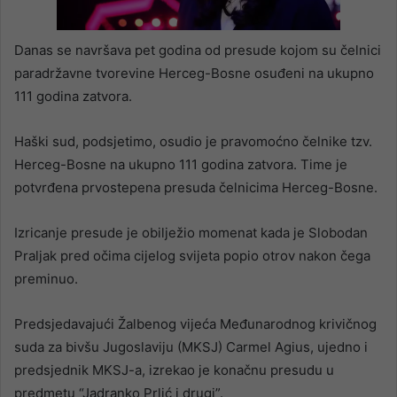
Danas se navršava pet godina od presude kojom su čelnici
paradržavne tvorevine Herceg-Bosne osuđeni na ukupno
111 godina zatvora.
Haški sud, podsjetimo, osudio je pravomoćno čelnike tzv.
Herceg-Bosne na ukupno 111 godina zatvora. Time je
potvrđena prvostepena presuda čelnicima Herceg-Bosne.
Izricanje presude je obilježio momenat kada je Slobodan
Praljak pred očima cijelog svijeta popio otrov nakon čega
preminuo.
Predsjedavajući Žalbenog vijeća Međunarodnog krivičnog
suda za bivšu Jugoslaviju (MKSJ) Carmel Agius, ujedno i
predsjednik MKSJ-a, izrekao je konačnu presudu u
predmetu “Jadranko Prlić i drugi”.