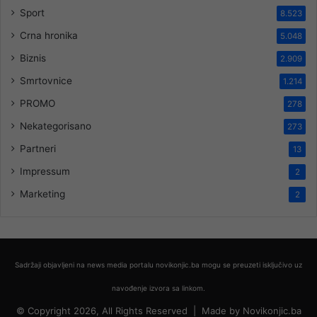
Sport
8.523
Crna hronika
5.048
Biznis
2.909
Smrtovnice
1.214
PROMO
278
Nekategorisano
273
Partneri
13
Impressum
2
Marketing
2
Sadržaji objavljeni na news media portalu novikonjic.ba mogu se preuzeti isključivo uz
navođenje izvora sa linkom.
© Copyright 2026, All Rights Reserved |
Made by
Novikonjic.ba