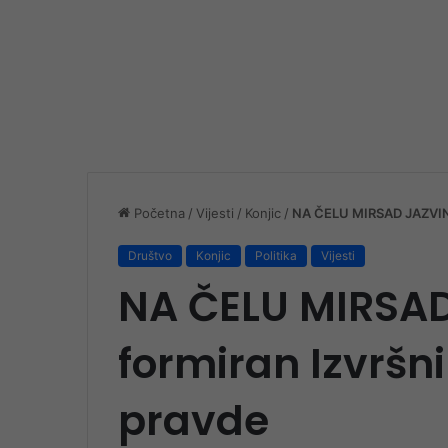
Početna
/
Vijesti
/
Konjic
/
NA ČELU MIRSAD JAZVIN U
Društvo
Konjic
Politika
Vijesti
NA ČELU MIRSAD
formiran Izvršn
pravde