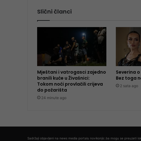
Slični članci
Mještani i vatrogasci zajedno
Severina o 
branili kuće u Živašnici:
Bez toga 
Tokom noći provlačili crijeva
2 sata ago
do požarišta
24 minute ago
Sadržaji objavljeni na news media portalu novikonjic.ba mogu se preuzeti isk