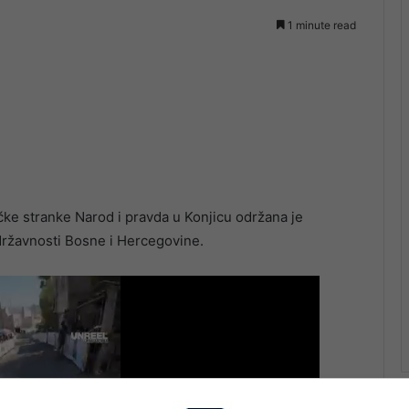
1 minute read
ičke stranke Narod i pravda u Konjicu održana je
ržavnosti Bosne i Hercegovine.