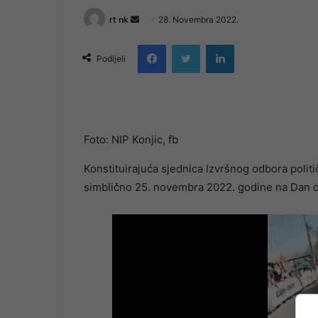
Send
rt nk
28. Novembra 2022.
an
Facebook
Twitter
LinkedIn
email
Podijeli
Foto: NIP Konjic, fb
Konstituirajuća sjednica Izvršnog odbora polit
simblično 25. novembra 2022. godine na Dan d