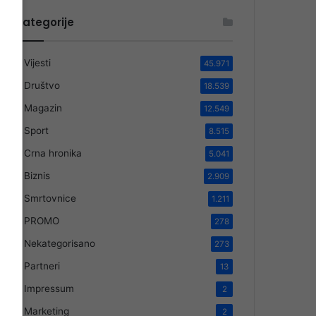
Kategorije
Vijesti
45.971
Društvo
18.539
Magazin
12.549
Sport
8.515
Crna hronika
5.041
Biznis
2.909
Smrtovnice
1.211
PROMO
278
Nekategorisano
273
Partneri
13
Impressum
2
Marketing
2