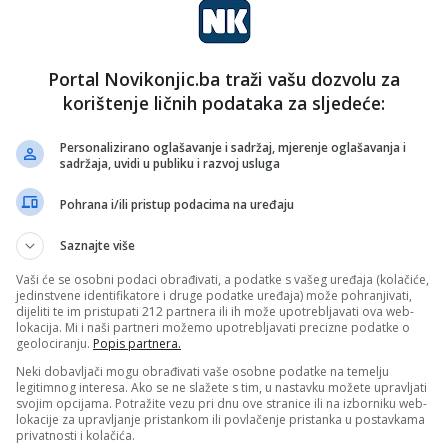
Portal Novikonjic.ba traži vašu dozvolu za
korištenje ličnih podataka za sljedeće:
Personalizirano oglašavanje i sadržaj, mjerenje oglašavanja i
sadržaja, uvidi u publiku i razvoj usluga
Pohrana i/ili pristup podacima na uređaju
iranje organa u okviru Naroda i Pravde Konjic, donesena
Saznajte više
ržana upravo danas, na poseban dan za našu Bosnu i
Vaši će se osobni podaci obrađivati, a podatke s vašeg uređaja (kolačiće,
jedinstvene identifikatore i druge podatke uređaja) može pohranjivati,
dijeliti te im pristupati 212 partnera ili ih može upotrebljavati ova web-
lokacija. Mi i naši partneri možemo upotrebljavati precizne podatke o
de Konjic izabran je Mirsad Jazvin, a za njegovog
geolociranju.
Popis partnera.
Neki dobavljači mogu obrađivati vaše osobne podatke na temelju
legitimnog interesa. Ako se ne slažete s tim, u nastavku možete upravljati
svojim opcijama. Potražite vezu pri dnu ove stranice ili na izborniku web-
jic izabran je Miralem Jusufbegović.
lokacije za upravljanje pristankom ili povlačenje pristanka u postavkama
privatnosti i kolačića.