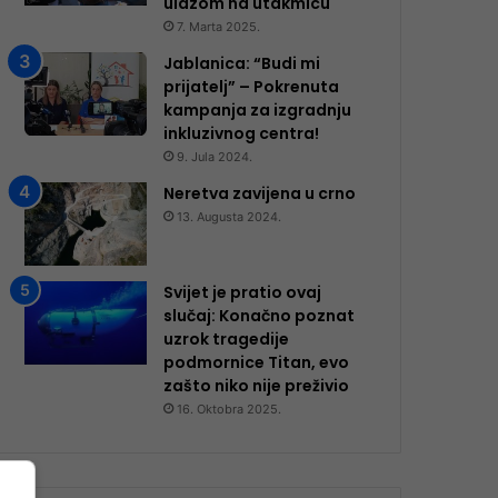
ulazom na utakmicu
7. Marta 2025.
Jablanica: “Budi mi
prijatelj” – Pokrenuta
kampanja za izgradnju
inkluzivnog centra!
9. Jula 2024.
Neretva zavijena u crno
13. Augusta 2024.
Svijet je pratio ovaj
slučaj: Konačno poznat
uzrok tragedije
podmornice Titan, evo
zašto niko nije preživio
16. Oktobra 2025.