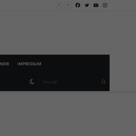
Facebook
Twitter
YouTube
Instagram
NERI
IMPRESSUM
Switch
Pretraži
skin