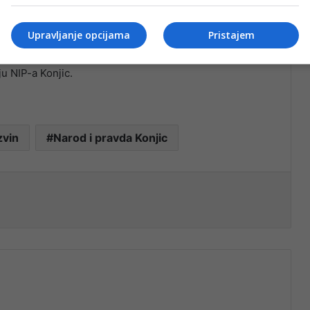
Prevljak.
Upravljanje opcijama
Pristajem
budućnosti će nastaviti časnu borbu za istinu, pravdu i
u NIP-a Konjic.
zvin
Narod i pravda Konjic
nt