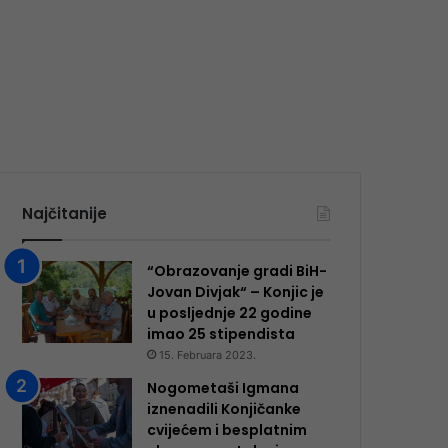
Najčitanije
“Obrazovanje gradi BiH-
Jovan Divjak“ – Konjic je
u posljednje 22 godine
imao 25 ​​stipendista
15. Februara 2023.
Nogometaši Igmana
iznenadili Konjičanke
cvijećem i besplatnim