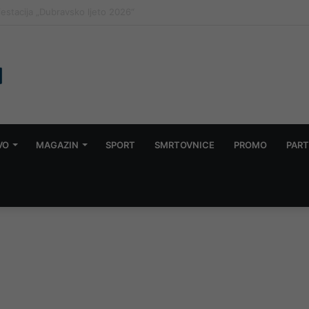
vanje 31. godišnjice pogibije pet “Zlatnih ljiljana” u Mostaru
VO
MAGAZIN
SPORT
SMRTOVNICE
PROMO
PART