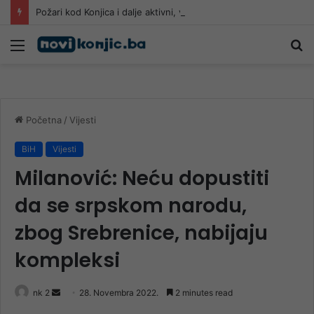
Požari kod Konjica i dalje aktivni, vatra prijeti kućama: Građani uznemireni, gašenje se nastavlja tokom noći
Meni
Pr
Početna
/
Vijesti
BiH
Vijesti
Milanović: Neću dopustiti
da se srpskom narodu,
zbog Srebrenice, nabijaju
kompleksi
Send
nk 2
28. Novembra 2022.
2 minutes read
an