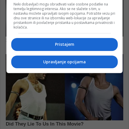
Neki dobavljači mogu obrađivati vaše osobne podatke na
temelju legitimnog interesa. Ako se ne slažete s tim, u
nastavku možete upravljati svojim opcijama. Potražite vezu pri
dnu ove stranice ili na izborniku web-lokacije za upravljanje
pristankom ili povlačenje pristanka u postavkama privatnosti i
kolačića.
Pristajem
Upravljanje opcijama