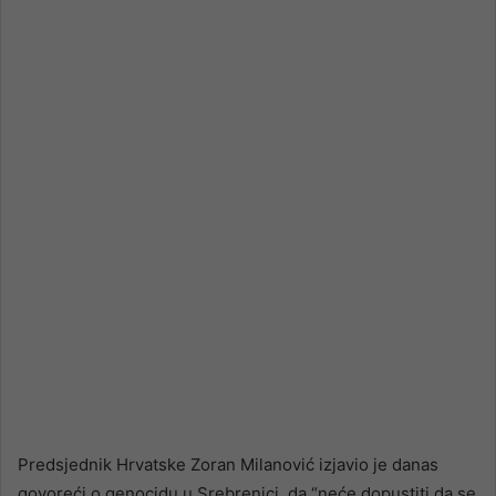
email
Predsjednik Hrvatske Zoran Milanović izjavio je danas
govoreći o genocidu u Srebrenici, da “neće dopustiti da se