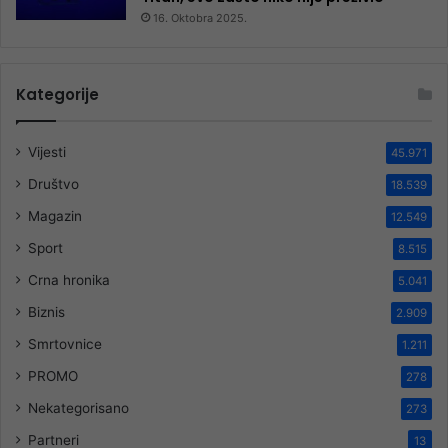
16. Oktobra 2025.
Kategorije
Vijesti
45.971
Društvo
18.539
Magazin
12.549
Sport
8.515
Crna hronika
5.041
Biznis
2.909
Smrtovnice
1.211
PROMO
278
Nekategorisano
273
Partneri
13