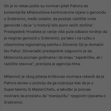
On je to rekao pošto su novinari pitali Pahora da
komentariše Milanovićeve kontroverzne izjave o genocidu
u Srebrenici, među ostalim, da postoje različite vrste
genocide i da je “u historiji bilo puno većih zločina”.
Predsjednik Hrvatske je ranije više puta odbacio tvrdnje da
je negirao genocid u Srebrenici, pa tako i na ručku s
učesnicima regionalnog samita u Sloveniji čiji je domaćin
bio Pahor. Slovenački predsjednik odgovorio je da
Milanovića poznaje godinama i da imaju “zajedničke, ali i
različite stavove”, prenijela je agencija Hina.
Milanović je zbog pitanja kritikovao novinara rekavši da je
Pahora doveo u poziciju da ga ocjenjuje kao da je u
Supertalentu ili MasterChefu, a također je pozvao
novinare da prestanu da “manipulišu” njegovim izjavama o
Srebrenici.