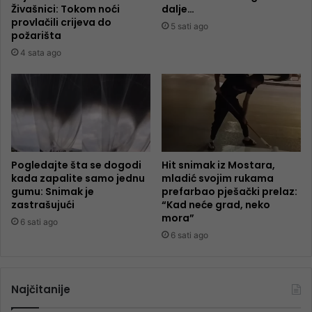
Živašnici: Tokom noći
dalje…
provlačili crijeva do
5 sati ago
požarišta
4 sata ago
Pogledajte šta se dogodi
Hit snimak iz Mostara,
kada zapalite samo jednu
mladić svojim rukama
gumu: Snimak je
prefarbao pješački prelaz:
zastrašujući
“Kad neće grad, neko
mora”
6 sati ago
6 sati ago
Najčitanije