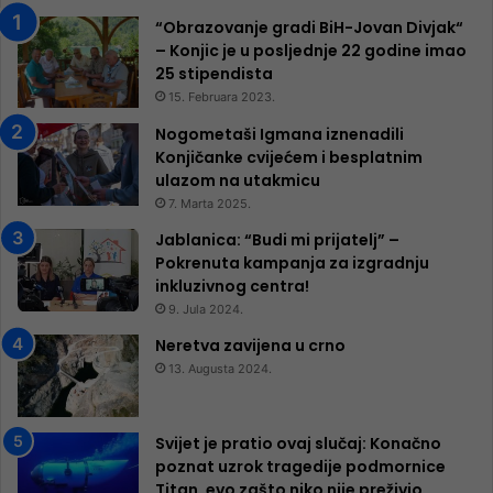
“Obrazovanje gradi BiH-Jovan Divjak“
– Konjic je u posljednje 22 godine imao
25 ​​stipendista
15. Februara 2023.
Nogometaši Igmana iznenadili
Konjičanke cvijećem i besplatnim
ulazom na utakmicu
7. Marta 2025.
Jablanica: “Budi mi prijatelj” –
Pokrenuta kampanja za izgradnju
inkluzivnog centra!
9. Jula 2024.
Neretva zavijena u crno
13. Augusta 2024.
Svijet je pratio ovaj slučaj: Konačno
poznat uzrok tragedije podmornice
Titan, evo zašto niko nije preživio