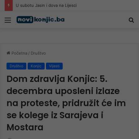
U subotu Jasin i dova na Lijesci
Meni
Pr
Početna
/
Društvo
Društvo
Konjic
Vijesti
Dom zdravlja Konjic: 5.
decembra uposleni izlaze
na proteste, pridružit će im
se kolege iz Sarajeva i
Mostara