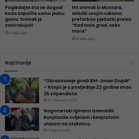
Pogledajte šta se dogodi
Hit snimak iz Mostara,
kada zapalite samo jednu
mladić svojim rukama
gumu: Snimak je
prefarbao pješački prelaz:
zastrašujući
“Kad neće grad, neko
mora”
4 sata ago
4 sata ago
Najčitanije
“Obrazovanje gradi BiH-Jovan Divjak“
– Konjic je u posljednje 22 godine imao
25 ​​stipendista
15. Februara 2023.
Nogometaši Igmana iznenadili
Konjičanke cvijećem i besplatnim
ulazom na utakmicu
7. Marta 2025.