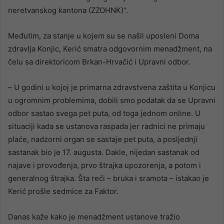
neretvanskog kantona (ZZOHNK)”.
Međutim, za stanje u kojem su se našli uposleni Doma
zdravlja Konjic, Kerić smatra odgovornim menadžment, na
čelu sa direktoricom Brkan-Hrvačić i Upravni odbor.
– U godini u kojoj je primarna zdravstvena zaštita u Konjicu
u ogromnim problemima, dobili smo podatak da se Upravni
odbor sastao svega pet puta, od toga jednom online. U
situaciji kada se ustanova raspada jer radnici ne primaju
plaće, nadzorni organ se sastaje pet puta, a posljednji
sastanak bio je 17. augusta. Dakle, nijedan sastanak od
najave i provođenja, prvo štrajka upozorenja, a potom i
generalnog štrajka. Šta reći – bruka i sramota – istakao je
Kerić prošle sedmice za Faktor.
Danas kaže kako je menadžment ustanove tražio