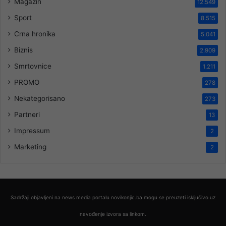
Magazin
12.549
Sport
8.515
Crna hronika
5.041
Biznis
2.909
Smrtovnice
1.211
PROMO
278
Nekategorisano
273
Partneri
13
Impressum
2
Marketing
2
Sadržaji objavljeni na news media portalu novikonjic.ba mogu se preuzeti isključivo uz
navođenje izvora sa linkom.