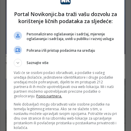
Portal Novikonjic.ba traži vašu dozvolu za
korištenje ličnih podataka za sljedeće:
Personalizirano oglašavanje i sadržaj, mjerenje
oglašavanja i sadržaja, uvidi u publiku i razvoj usluga
Pohrana i/ili pristup podacima na uređaju
Saznajte više
Vaši će se osobni podaci obrađivati, a podatke s vašeg
uređaja (kolačiće, jedinstvene identifikatore i druge podatke
uređaja) može pohranjivati, dijeliti te im pristupati 212
partnera ili ih može upotrebljavati ova web-lokacija. Mi i naši
partneri možemo upotrebljavati precizne podatke o
geolociranju.
Popis partnera.
Neki dobavljači mogu obrađivati vaše osobne podatke na
temelju legitimnog interesa. Ako se ne slažete s tim, u
nastavku možete upravljati svojim opcijama. Potražite vezu pri
dnu ove stranice ili na izborniku web-lokacije za upravljanje
pristankom ili povlačenje pristanka u postavkama privatnosti i
kolačića.