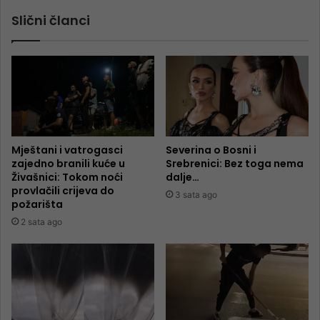
Slični članci
Mještani i vatrogasci
Severina o Bosni i
zajedno branili kuće u
Srebrenici: Bez toga nema
Živašnici: Tokom noći
dalje…
provlačili crijeva do
3 sata ago
požarišta
2 sata ago