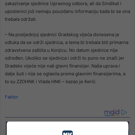
zakazivanje sjednice Upravnog odbora, ali da Sindikat i
uposlenici još nemaju pouzdanu informaciju kada bi se ona
trebala održati.
– Na posljednjoj sjednici Gradskog vijeća donesena je
odluka da se održi sjednica, a tema bi trebala biti primarna
zdravstvena zaštita u Konjicu. No datum sjednice nije
određen. Ukoliko se sjednica i održi to puno ne znači jer
Gradsko vijeće nije naš glavni finansijer. Naša uprava i
dalje šuti i nije se oglasila prema glavnim finansijerima, a
to su ZZOHNK i Vlada HNK – kazao je Kerić.
Faktor