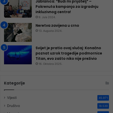
Jablanica: “Budi mi prijatelj” –
Pokrenuta kampanja za izgradnju
inkluzivnog centra!
9. Jula 2024.
Neretva zavijena u crno
13. Augusta 2024.
Svijet je pratio ovaj slučaj: Konačno
poznat uzrok tragedije podmornice
Titan, evo zašto niko nije preživio
16. Oktobra 2025.
Kategorije
Vijesti
45.971
Društvo
18.539