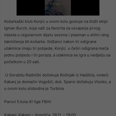
Košarkaški klub Konjic u ovom kolu gostuje na Ilidži ekipi
Igman Burch, koja važi za favorita za osvajanje prvog
mjesta u regularnom dijelu sezone i plasman u elitni rang
takmičenja bh.košarke. Ilidžanci nakon tri odigrane
utakmice imaju tri pobjede, Konjic u četiri odigrana meča
jednu pobjedu i tri poraza, a utakmica se igra u nedjelju sa
početkom u 20 sati.
U Goraždu Radnički dočekuje Bošnjak iz Hadžića, vodeći
Kakanj je domaćin Vogošći, dok Sparsi dočekuju Visoko, a
u ovom kolu slobodna je Turbina.
Parovi 5.kola A1 lige FBiH:
Kakanj: Kakanj – Vogošća 26.11. – 19:00