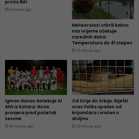
protiv BiH
5 minuta ago
Meteorolozi otkrili kakvo
nas vrijeme očekuje
narednih dana:
Temperatura do 41 stepen
15 minuta ago
Igman danas dočekuje Al
Od Sirije do Srbije: Rijetki
Ahli iz Katara: Nova
orao Feliks spašen od
provjera pred početak
krijumčara i vraćen u
sezone
divljinu
26 minuta ago
36 minuta ago