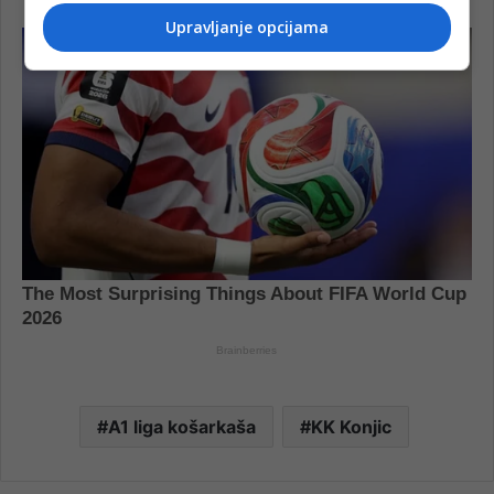
Upravljanje opcijama
A1 liga košarkaša
KK Konjic