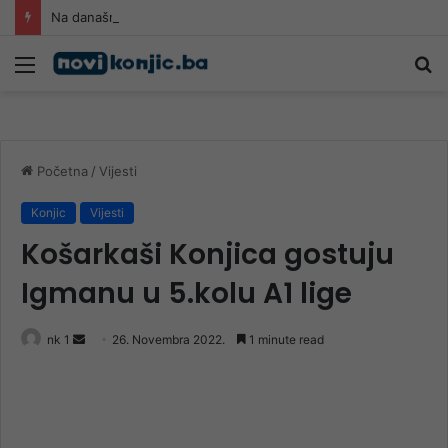
Na današnji dan rođen Alija Izetbegović: Život posvećen Bosni i Hercegovini
Meni
Pr
Početna
/
Vijesti
Konjic
Vijesti
Košarkaši Konjica gostuju
Igmanu u 5.kolu A1 lige
Send
nk 1
26. Novembra 2022.
1 minute read
an
email