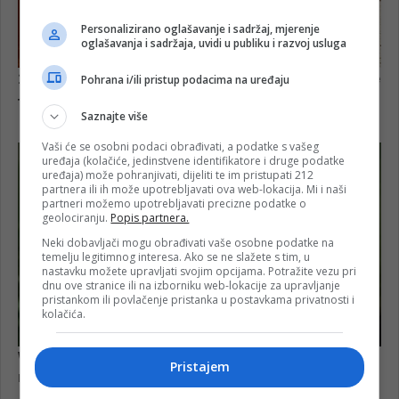
Personalizirano oglašavanje i sadržaj, mjerenje
oglašavanja i sadržaja, uvidi u publiku i razvoj usluga
Pohrana i/ili pristup podacima na uređaju
Saznajte više
Vaši će se osobni podaci obrađivati, a podatke s vašeg
uređaja (kolačiće, jedinstvene identifikatore i druge podatke
uređaja) može pohranjivati, dijeliti te im pristupati 212
partnera ili ih može upotrebljavati ova web-lokacija. Mi i naši
partneri možemo upotrebljavati precizne podatke o
geolociranju.
Popis partnera.
Neki dobavljači mogu obrađivati vaše osobne podatke na
temelju legitimnog interesa. Ako se ne slažete s tim, u
nastavku možete upravljati svojim opcijama. Potražite vezu pri
dnu ove stranice ili na izborniku web-lokacije za upravljanje
pristankom ili povlačenje pristanka u postavkama privatnosti i
kolačića.
Pristajem