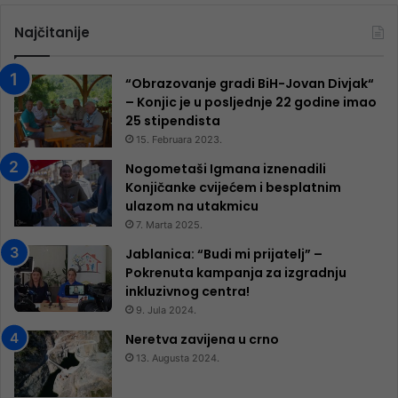
Najčitanije
“Obrazovanje gradi BiH-Jovan Divjak“
– Konjic je u posljednje 22 godine imao
25 ​​stipendista
15. Februara 2023.
Nogometaši Igmana iznenadili
Konjičanke cvijećem i besplatnim
ulazom na utakmicu
7. Marta 2025.
Jablanica: “Budi mi prijatelj” –
Pokrenuta kampanja za izgradnju
inkluzivnog centra!
9. Jula 2024.
Neretva zavijena u crno
13. Augusta 2024.