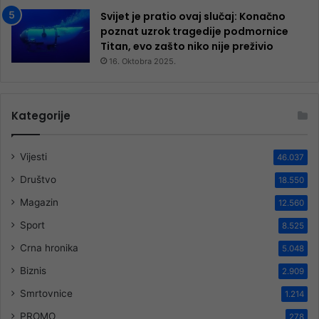
Svijet je pratio ovaj slučaj: Konačno
poznat uzrok tragedije podmornice
Titan, evo zašto niko nije preživio
16. Oktobra 2025.
Kategorije
Vijesti
46.037
Društvo
18.550
Magazin
12.560
Sport
8.525
Crna hronika
5.048
Biznis
2.909
Smrtovnice
1.214
PROMO
278