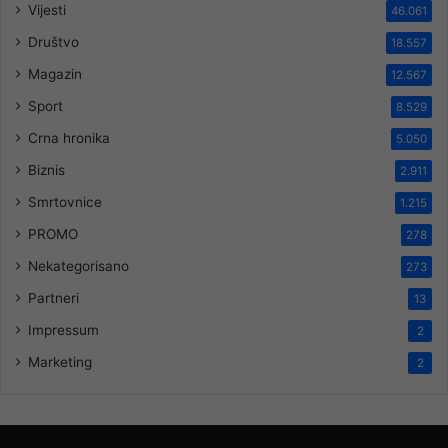
Vijesti
46.061
Društvo
18.557
Magazin
12.567
Sport
8.529
Crna hronika
5.050
Biznis
2.911
Smrtovnice
1.215
PROMO
278
Nekategorisano
273
Partneri
13
Impressum
2
Marketing
2