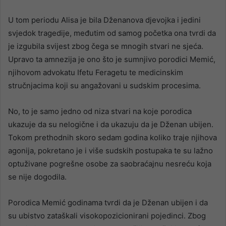
U tom periodu Alisa je bila Dženanova djevojka i jedini
svjedok tragedije, međutim od samog početka ona tvrdi da
je izgubila svijest zbog čega se mnogih stvari ne sjeća.
Upravo ta amnezija je ono što je sumnjivo porodici Memić,
njihovom advokatu Ifetu Feragetu te medicinskim
stručnjacima koji su angažovani u sudskim procesima.
No, to je samo jedno od niza stvari na koje porodica
ukazuje da su nelogične i da ukazuju da je Dženan ubijen.
Tokom prethodnih skoro sedam godina koliko traje njihova
agonija, pokretano je i više sudskih postupaka te su lažno
optuživane pogrešne osobe za saobraćajnu nesreću koja
se nije dogodila.
Porodica Memić godinama tvrdi da je Dženan ubijen i da
su ubistvo zataškali visokopozicionirani pojedinci. Zbog