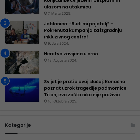
Konjičanke cvijećem i besplatnim
ulazom na utakmicu
7. Marta 2025.
Jablanica: “Budi mi prijatelj” –
Pokrenuta kampanja za izgradnju
inkluzivnog centra!
9. Jula 2024.
Neretva zavijena u crno
13. Augusta 2024.
Svijet je pratio ovaj slučaj: Konačno
poznat uzrok tragedije podmornice
Titan, evo zašto niko nije preživio
16. Oktobra 2025.
Kategorije