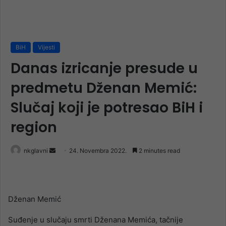
BiH
Vijesti
Danas izricanje presude u
predmetu Dženan Memić:
Slučaj koji je potresao BiH i
region
Send
nkglavni
24. Novembra 2022.
2 minutes read
an
email
Dženan Memić
Suđenje u slučaju smrti Dženana Memića, tačnije