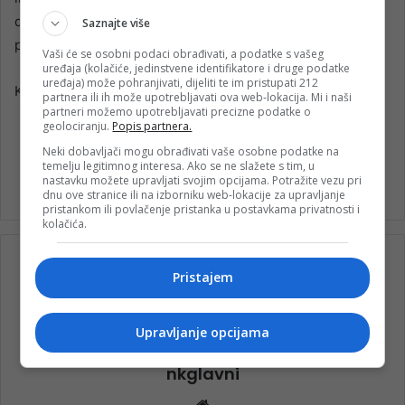
danas završava zbog čega će izricanje presude biti
Saznajte više
prenošeno uživo na YouTubeu Suda BiH.
Vaši će se osobni podaci obrađivati, a podatke s vašeg
uređaja (kolačiće, jedinstvene identifikatore i druge podatke
uređaja) može pohranjivati, dijeliti te im pristupati 212
Klix/Novikonjic
partnera ili ih može upotrebljavati ova web-lokacija. Mi i naši
partneri možemo upotrebljavati precizne podatke o
geolociranju.
Popis partnera.
Neki dobavljači mogu obrađivati vaše osobne podatke na
temelju legitimnog interesa. Ako se ne slažete s tim, u
Dženan Memić
nastavku možete upravljati svojim opcijama. Potražite vezu pri
dnu ove stranice ili na izborniku web-lokacije za upravljanje
pristankom ili povlačenje pristanka u postavkama privatnosti i
kolačića.
Pristajem
Upravljanje opcijama
nkglavni
Website