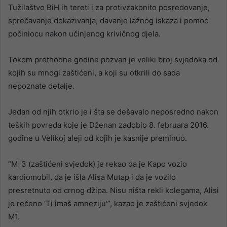
Tužilaštvo BiH ih tereti i za protivzakonito posredovanje,
sprečavanje dokazivanja, davanje lažnog iskaza i pomoć
počiniocu nakon učinjenog krivičnog djela.
Tokom prethodne godine pozvan je veliki broj svjedoka od
kojih su mnogi zaštićeni, a koji su otkrili do sada
nepoznate detalje.
Jedan od njih otkrio je i šta se dešavalo neposredno nakon
teških povreda koje je Dženan zadobio 8. februara 2016.
godine u Velikoj aleji od kojih je kasnije preminuo.
“M-3 (zaštićeni svjedok) je rekao da je Kapo vozio
kardiomobil, da je išla Alisa Mutap i da je vozilo
presretnuto od crnog džipa. Nisu ništa rekli kolegama, Alisi
je rečeno ‘Ti imaš amneziju'”, kazao je zaštićeni svjedok
M1.