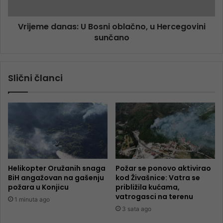
Vrijeme danas: U Bosni oblačno, u Hercegovini
sunčano
Slični članci
Helikopter Oružanih snaga
Požar se ponovo aktivirao
BiH angažovan na gašenju
kod Živašnice: Vatra se
požara u Konjicu
približila kućama,
vatrogasci na terenu
1 minuta ago
3 sata ago