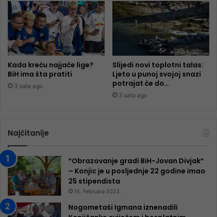
Kada kreću najjače lige?
Slijedi novi toplotni talas:
BiH ima šta pratiti
Ljeto u punoj svojoj snazi
potrajat će do…
3 sata ago
3 sata ago
Najčitanije
“Obrazovanje gradi BiH-Jovan Divjak“
– Konjic je u posljednje 22 godine imao
25 ​​stipendista
15. Februara 2023.
Nogometaši Igmana iznenadili