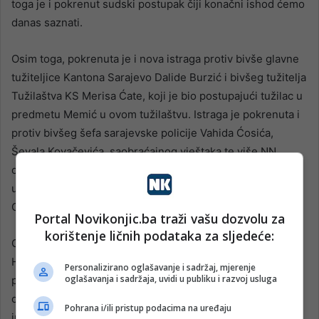
toga je i pokrenut sudski postupak čiji konačni ishod ćemo
danas saznati.
Osim toga, pokrenuta je i nova istraga protiv bivše glavne
tužiteljice Kantona Sarajevo Dalide Burzić i bivšeg tužitelja
Tužilaštva KS Merisa Ćate, koji je bio postupajući tužilac u
predmetu Memić u ovom tužilaštvu. Istraga je pokrenuta i
protiv bivšeg šefa sarajevske policije Vahida Ćosića,
Ševala Kovačevića, saobraćajnog vještaka te više NN
osoba. Protiv navedenih se vodi istraga za krivično djelo
ubistvo i pomaganje počinitelju nakon krivičnog djela.
Optužnica do danas nije podignuta.
Portal Novikonjic.ba traži vašu dozvolu za
korištenje ličnih podataka za sljedeće:
Ovaj slučaj je duboko potresao i javnost u Bosni i
Hercegovini pa je tako veliki broj građana uvijek pružao
Personalizirano oglašavanje i sadržaj, mjerenje
oglašavanja i sadržaja, uvidi u publiku i razvoj usluga
podršku porodici na brojnim protestima koje su
organizovali u Sarajevu, ali i drugim dijelovima BiH. Veliko
Pohrana i/ili pristup podacima na uređaju
interesovanje građana postojalo je i za samo suđenje koje