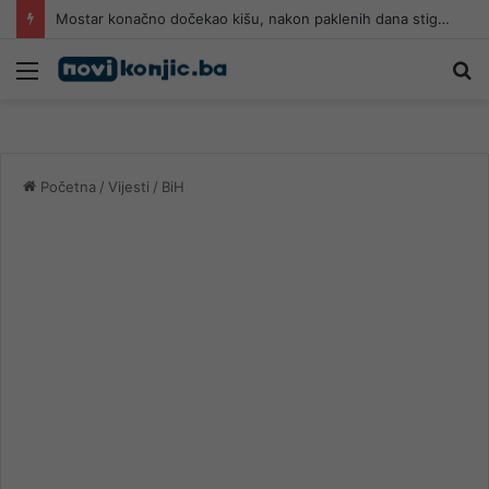
Mostar konačno dočekao kišu, nakon paklenih dana stiglo kratko osvježenje
Meni
Pr
Početna
/
Vijesti
/
BiH