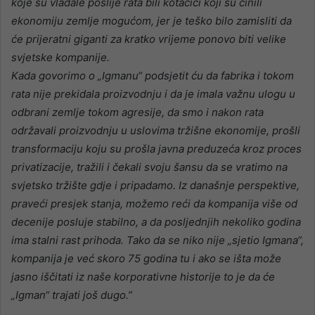
koje su vladale poslije rata bili kotačići koji su činili
ekonomiju zemlje mogućom, jer je teško bilo zamisliti da
će prijeratni giganti za kratko vrijeme ponovo biti velike
svjetske kompanije.
Kada govorimo o „Igmanu“ podsjetit ću da fabrika i tokom
rata nije prekidala proizvodnju i da je imala važnu ulogu u
odbrani zemlje tokom agresije, da smo i nakon rata
održavali proizvodnju u uslovima tržišne ekonomije, prošli
transformaciju koju su prošla javna preduzeća kroz proces
privatizacije, tražili i čekali svoju šansu da se vratimo na
svjetsko tržište gdje i pripadamo. Iz današnje perspektive,
praveći presjek stanja, možemo reći da kompanija više od
decenije posluje stabilno, a da posljednjih nekoliko godina
ima stalni rast prihoda. Tako da se niko nije „sjetio Igmana“,
kompanija je već skoro 75 godina tu i ako se išta može
jasno iščitati iz naše korporativne historije to je da će
„Igman“ trajati još dugo.”