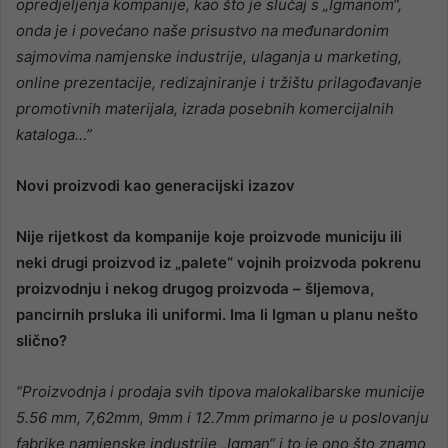
opredjeljenja kompanije, kao što je slučaj s „Igmanom“,
onda je i povećano naše prisustvo na međunardonim
sajmovima namjenske industrije, ulaganja u marketing,
online prezentacije, redizajniranje i tržištu prilagođavanje
promotivnih materijala, izrada posebnih komercijalnih
kataloga…”
Novi proizvodi kao generacijski izazov
Nije rijetkost da kompanije koje proizvode municiju ili
neki drugi proizvod iz „palete“ vojnih proizvoda pokrenu
proizvodnju i nekog drugog proizvoda – šljemova,
pancirnih prsluka ili uniformi. Ima li Igman u planu nešto
slično?
“Proizvodnja i prodaja svih tipova malokalibarske municije
5.56 mm, 7,62mm, 9mm i 12.7mm primarno je u poslovanju
fabrike namjenske industrije „Igman“ i to je ono što znamo