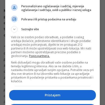
Personalizirano oglašavanje i sadržaj, mjerenje
oglašavanja i sadržaja, uvidi u publiku i razvoj usluga
Moramo pokušati razbiti i jednu famu koja se uvijek
provlači kroz pitanje proizvodnje oružja. Nije svako
Pohrana i/ili pristup podacima na uređaju
oružje za rat, trgujete i na, uvjetno rečeno, civilnim
tržištima. Koji je omjer tog, ako ga možemo nazvati,
Saznajte više
civilno-vojnog izvoza?
Vaši će se osobni podaci obrađivati, a podatke s vašeg
uređaja (kolačiće, jedinstvene identifikatore i druge podatke
uređaja) može pohranjivati, dijeliti te im pristupati 212
“Prije svega, morate znati da mi proizvodimo isključivo za
partnera ili ih može upotrebljavati ova web-lokacija. Mi i naši
partneri možemo upotrebljavati precizne podatke o
odbrambene svrhe i da veliki broj zemalja našim
geolociranju.
Popis partnera.
proizvodima sanabdijeva oružane, policijske, sigurnosne
Neki dobavljači mogu obrađivati vaše osobne podatke na
snage. Ranije je rečeno da naš izvoz podliježe najstrožijim
temelju legitimnog interesa. Ako se ne slažete s tim, u
nastavku možete upravljati svojim opcijama. Potražite vezu pri
domaćim i međunarodnim kontrolama i da ne izvozimo u
dnu ove stranice ili na izborniku web-lokacije za upravljanje
zemlje koje su pod sankcijama ili embargom. Kada je riječ
pristankom ili povlačenje pristanka u postavkama privatnosti i
kolačića.
o vojnom i komercijalnom programu, prioritet dajemo
proizvodnji vojne municije dok komercijalni program u
Pristajem
određenoj mjeri zavisi od slobodnih kapaciteta. Važno je
istaći da nam je, kratkoročnim i dugoročnim planovima