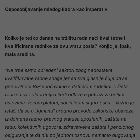
Osposobljavanje mladog kadra kao imperativ
Koliko je teško danas na tržištu rada naći kvalitetne i
kvalificirane radnike za ovu vrstu posla? Konjic je, ipak,
mala sredina.
“Ne trpe samo određeni sektori zbog nedostatka
kvalifikovane radne snage jer se sve glasnije čuje da se
generalno u BiH suočavamo s deficitom radnika. Tržišta
rada su sve otvorenija i ljudi odlaze u potrazi za boljim
uslovima, većom platom, socijalnom sigurnošću… Važno je
istaći da se u „Igmanu“ uredno provode zakonske obaveze
iz domena radno-pravnog statusa uposlenih, zaštite na
radu, kolektivnih ugovora, zdravstvene zaštite i penzionog
osiguranja te da niti po jednom osnovu nemamo dugovanja