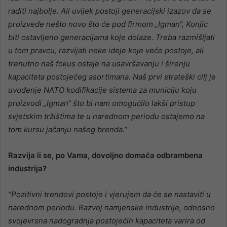
raditi najbolje. Ali uvijek postoji generacijski izazov da se
proizvede nešto novo što će pod firmom „Igman“, Konjic
biti ostavljeno generacijama koje dolaze. Treba razmišljati
u tom pravcu, razvijati neke ideje koje veće postoje, ali
trenutno naš fokus ostaje na usavršavanju i širenju
kapaciteta postojećeg asortimana. Naš prvi strateški cilj je
uvođenje NATO kodifikacije sistema za municiju koju
proizvodi „Igman“ što bi nam omogućilo lakši pristup
svjetskim tržištima te u narednom periodu ostajemo na
tom kursu jačanju našeg brenda.”
Razvija li se, po Vama, dovoljno domaća odbrambena
industrija?
“Pozitivni trendovi postoje i vjerujem da će se nastaviti u
narednom periodu. Razvoj namjenske industrije, odnosno
svojevrsna nadogradnja postojećih kapaciteta varira od