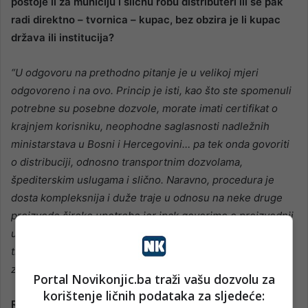
postoje li za municiju i sličnu robu distributeri ili se pak
radi direktno – tvornica – kupac, bez obzira je li kupac
država ili institucija?
“U odgovoru na prethodno pitanje je u velikoj mjeri
odgovoreno i na ovo. Princip je isti, kao što ste spomenuli
potrebne su posebne dozvole, morate imati certifikat o
krajnjem korisniku, neophodne saglasnosti nadležnih
ministarstava u Bosni i Hercegovini… pa tek onda govoriti
o distribuciji, odnosno transportnim dozvolama,
špediterskim uslugama i slično. Naravno, procedura je
dosta kompleksnija i duže traje u odnosu na neke druge
proizvode široke upotrebe jer ipak govorimo o proizvodnji
u kategoriji oružja, municije i eksplozivnih sredstava i
transportu opasnih materija što je, opet, procedura koja
zahtijeva poseban transportni tretman.”
Portal Novikonjic.ba traži vašu dozvolu za
korištenje ličnih podataka za sljedeće:
Različitost pristupa komercijalnom i vojnom tržištu