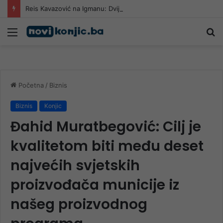
Reis Kavazović na Igmanu: Dvije su bolesti pogubne za naš narod
Meni
Pr
Početna
/
Biznis
Biznis
Konjic
Đahid Muratbegović: Cilj je
kvalitetom biti među deset
najvećih svjetskih
proizvođača municije iz
našeg proizvodnog