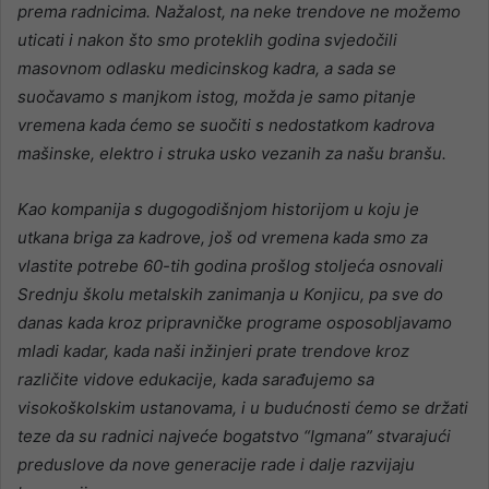
prema radnicima. Nažalost, na neke trendove ne možemo
uticati i nakon što smo proteklih godina svjedočili
masovnom odlasku medicinskog kadra, a sada se
suočavamo s manjkom istog, možda je samo pitanje
vremena kada ćemo se suočiti s nedostatkom kadrova
mašinske, elektro i struka usko vezanih za našu branšu.
Kao kompanija s dugogodišnjom historijom u koju je
utkana briga za kadrove, još od vremena kada smo za
vlastite potrebe 60-tih godina prošlog stoljeća osnovali
Srednju školu metalskih zanimanja u Konjicu, pa sve do
danas kada kroz pripravničke programe osposobljavamo
mladi kadar, kada naši inžinjeri prate trendove kroz
različite vidove edukacije, kada sarađujemo sa
visokoškolskim ustanovama, i u budućnosti ćemo se držati
teze da su radnici najveće bogatstvo “Igmana” stvarajući
preduslove da nove generacije rade i dalje razvijaju