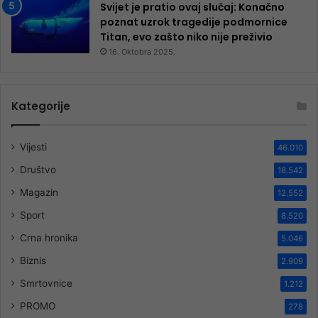
Svijet je pratio ovaj slučaj: Konačno
poznat uzrok tragedije podmornice
Titan, evo zašto niko nije preživio
16. Oktobra 2025.
Kategorije
Vijesti
46.010
Društvo
18.542
Magazin
12.552
Sport
8.520
Crna hronika
5.046
Biznis
2.909
Smrtovnice
1.212
PROMO
278