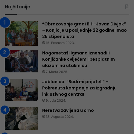
Najčitanije
“Obrazovanje gradi BiH-Jovan Divjak“
– Konjic je u posljednje 22 godine imao
25 ​​stipendista
15. Februara 2023.
Nogometaši Igmana iznenadili
Konjičanke cvijećem i besplatnim
ulazom na utakmicu
7. Marta 2025.
Jablanica: “Budi mi prijatelj” –
Pokrenuta kampanja za izgradnju
inkluzivnog centra!
9. Jula 2024.
Neretva zavijena u crno
13. Augusta 2024.