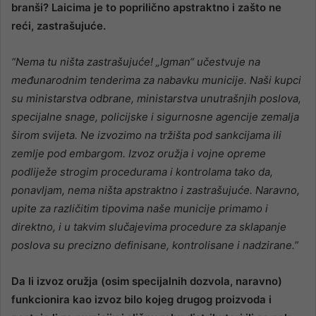
branši? Laicima je to poprilično apstraktno i zašto ne
reći, zastrašujuće.
“Nema tu ništa zastrašujuće! „Igman“ učestvuje na
međunarodnim tenderima za nabavku municije. Naši kupci
su ministarstva odbrane, ministarstva unutrašnjih poslova,
specijalne snage, policijske i sigurnosne agencije zemalja
širom svijeta. Ne izvozimo na tržišta pod sankcijama ili
zemlje pod embargom. Izvoz oružja i vojne opreme
podliježe strogim procedurama i kontrolama tako da,
ponavljam, nema ništa apstraktno i zastrašujuće. Naravno,
upite za različitim tipovima naše municije primamo i
direktno, i u takvim slučajevima procedure za sklapanje
poslova su precizno definisane, kontrolisane i nadzirane.”
Da li izvoz oružja (osim specijalnih dozvola, naravno)
funkcionira kao izvoz bilo kojeg drugog proizvoda i