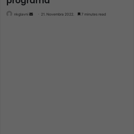
programa
Send
nkglavni
21. Novembra 2022.
7 minutes read
an
email