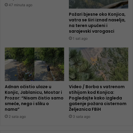
47 minuta ago
Požari bjesne oko Konjica,
vatra se širi iznad naselja,
na teren upućeni i
sarajevski varogasci
1 sat ago
Adnan očistio ulaze u
Video / Borba s vatrenom
Konjic, Jablanicu, Mostar i
stihijom kod Konjica:
Prozor: “Nisam čistio samo
Pogledajte kako izgleda
smeće, nego i sliku o
gašenje požara cisternom
nama”
Željeznica FBiH
2 sata ago
3 sata ago