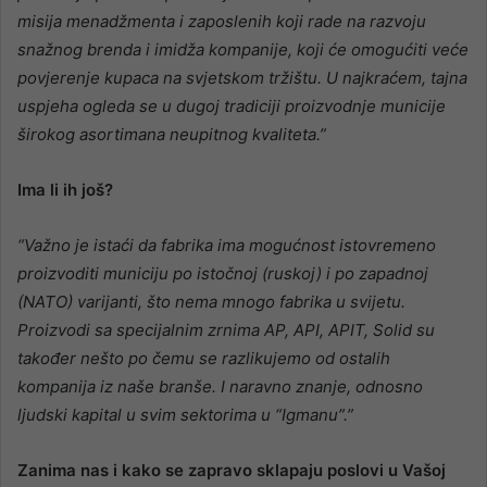
misija menadžmenta i zaposlenih koji rade na razvoju
snažnog brenda i imidža kompanije, koji će omogućiti veće
povjerenje kupaca na svjetskom tržištu. U najkraćem, tajna
uspjeha ogleda se u dugoj tradiciji proizvodnje municije
širokog asortimana neupitnog kvaliteta.”
Ima li ih još?
“Važno je istaći da fabrika ima mogućnost istovremeno
proizvoditi municiju po istočnoj (ruskoj) i po zapadnoj
(NATO) varijanti, što nema mnogo fabrika u svijetu.
Proizvodi sa specijalnim zrnima AP, API, APIT, Solid su
također nešto po čemu se razlikujemo od ostalih
kompanija iz naše branše. I naravno znanje, odnosno
ljudski kapital u svim sektorima u “Igmanu”.”
Zanima nas i kako se zapravo sklapaju poslovi u Vašoj