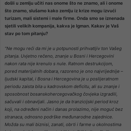
došli u zemlju učiti nas onome što ne znamo, ali i onome
što znamo, slušamo kako zemlju iz krize mogu izvući
turizam, mali sistemi i male firme. Onda smo se iznenada
sjetili velikih kompanija, kakva je Igman. Kakav je Vaš
stav po tom pitanju?
“Ne mogu reći da mi je u potpunosti prihvatljiv ton Vašeg
pitanja. Uvjetno rečeno, znanje u Bosni i Hercegovini
nakon rata nije krenulo s nule. Ratnom destrukcijom,
pored materijalnih dobara, razoreno je ono najvrijednije –
ljudski kapital, i Bosna i Hercegovina je u poslijeratnom
periodu zaista bila u kadrovskom deficitu, ali su znanje i
sposobnost bosanskohercegovačkog čovjeka izgradili,
sačuvali i obnavljali. Jasno je da tranzicijski period kroz
koji, na određeni način i danas prolazimo, nije moguć bez
stranaca, odnosno podrške međunarodne zajednice.
Možda su mali biznisi, zanati, obrti i farme u okolnostima