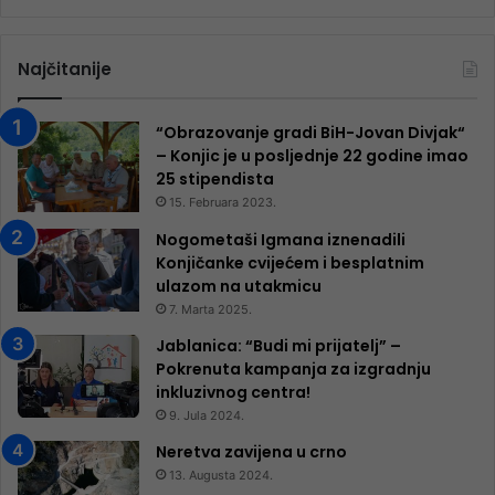
Najčitanije
“Obrazovanje gradi BiH-Jovan Divjak“
– Konjic je u posljednje 22 godine imao
25 ​​stipendista
15. Februara 2023.
Nogometaši Igmana iznenadili
Konjičanke cvijećem i besplatnim
ulazom na utakmicu
7. Marta 2025.
Jablanica: “Budi mi prijatelj” –
Pokrenuta kampanja za izgradnju
inkluzivnog centra!
9. Jula 2024.
Neretva zavijena u crno
13. Augusta 2024.