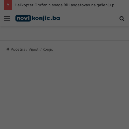
Helikopter Oružanih snaga BiH angažovan na gašenju požara u Konjicu
Meni
Pr
Početna
/
Vijesti
/
Konjic