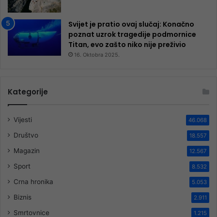
Svijet je pratio ovaj slučaj: Konačno
poznat uzrok tragedije podmornice
Titan, evo zašto niko nije preživio
16. Oktobra 2025.
Kategorije
Vijesti
46.068
Društvo
18.557
Magazin
12.567
Sport
8.532
Crna hronika
5.053
Biznis
2.911
Smrtovnice
1.215