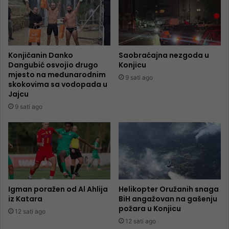
Konjičanin Danko
Saobraćajna nezgoda u
Dangubić osvojio drugo
Konjicu
mjesto na međunarodnim
9 sati ago
skokovima sa vodopada u
Jajcu
9 sati ago
Igman poražen od Al Ahlija
Helikopter Oružanih snaga
iz Katara
BiH angažovan na gašenju
požara u Konjicu
12 sati ago
12 sati ago