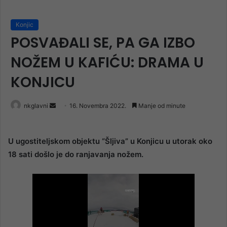
Konjic
POSVAĐALI SE, PA GA IZBO
NOŽEM U KAFIĆU: DRAMA U
KONJICU
Send
nkglavni
16. Novembra 2022.
Manje od minute
an
email
U ugostiteljskom objektu “Šljiva” u Konjicu u utorak oko
18 sati došlo je do ranjavanja nožem.