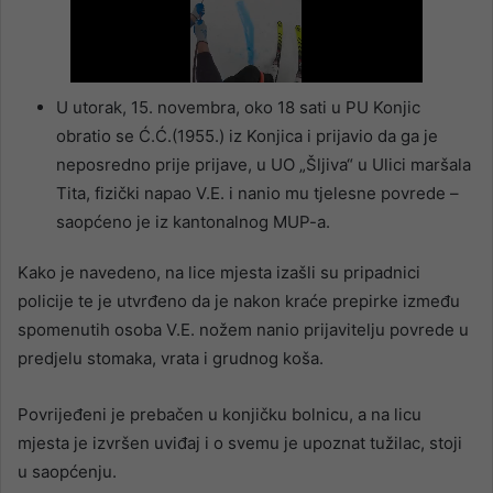
U utorak, 15. novembra, oko 18 sati u PU Konjic
obratio se Ć.Ć.(1955.) iz Konjica i prijavio da ga je
neposredno prije prijave, u UO „Šljiva“ u Ulici maršala
Tita, fizički napao V.E. i nanio mu tjelesne povrede –
saopćeno je iz kantonalnog MUP-a.
Kako je navedeno, na lice mjesta izašli su pripadnici
policije te je utvrđeno da je nakon kraće prepirke između
spomenutih osoba V.E. nožem nanio prijavitelju povrede u
predjelu stomaka, vrata i grudnog koša.
Povrijeđeni je prebačen u konjičku bolnicu, a na licu
mjesta je izvršen uviđaj i o svemu je upoznat tužilac, stoji
u saopćenju.