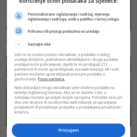
korištenje ličnih podataka za sljedeće:
Personalizirano oglašavanje i sadržaj, mjerenje
oglašavanja i sadržaja, uvidi u publiku i razvoj usluga
Pohrana i/ili pristup podacima na uređaju
Saznajte više
Vaši će se osobni podaci obrađivati, a podatke s vašeg
uređaja (kolačiće, jedinstvene identifikatore i druge podatke
uređaja) može pohranjivati, dijeliti te im pristupati 212
partnera ili ih može upotrebljavati ova web-lokacija. Mi i naši
partneri možemo upotrebljavati precizne podatke o
geolociranju.
Popis partnera.
Neki dobavljači mogu obrađivati vaše osobne podatke na
temelju legitimnog interesa. Ako se ne slažete s tim, u
nastavku možete upravljati svojim opcijama. Potražite vezu pri
dnu ove stranice ili na izborniku web-lokacije za upravljanje
pristankom ili povlačenje pristanka u postavkama privatnosti i
kolačića.
Pristajem