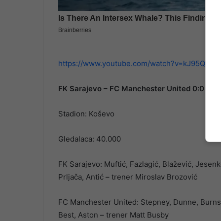
https://www.youtube.com/watch?v=kJ95QUR
FK Sarajevo – FC Manchester United 0:0
Stadion: Koševo
Gledalaca: 40.000
FK Sarajevo: Muftić, Fazlagić, Blažević, Jesenk
Prljača, Antić – trener Miroslav Brozović
FC Manchester United: Stepney, Dunne, Burns, C
Best, Aston – trener Matt Busby