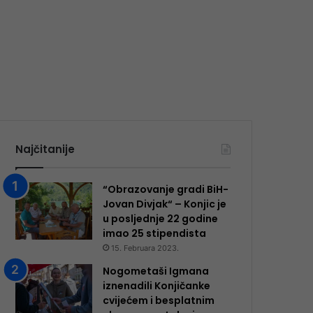
Najčitanije
“Obrazovanje gradi BiH-
Jovan Divjak“ – Konjic je
u posljednje 22 godine
imao 25 ​​stipendista
15. Februara 2023.
Nogometaši Igmana
iznenadili Konjičanke
cvijećem i besplatnim