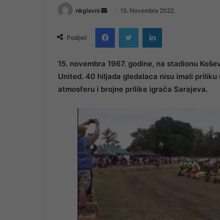
Send
nkglavni
15. Novembra 2022.
an
Facebook
Twitter
LinkedIn
email
Podijeli
15. novembra 1967. godine, na stadionu Košev
United. 40 hiljada gledalaca nisu imali prili
atmosferu i brojne prilike igrača Sarajeva.