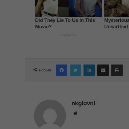
Facebook
Twitter
LinkedIn
Share via Email
Pri
Podijeli
nkglavni
Website