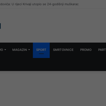
e mora putovati 100 kilometara od Mostara kako bi trenirala
VO
MAGAZIN
SPORT
SMRTOVNICE
PROMO
PART