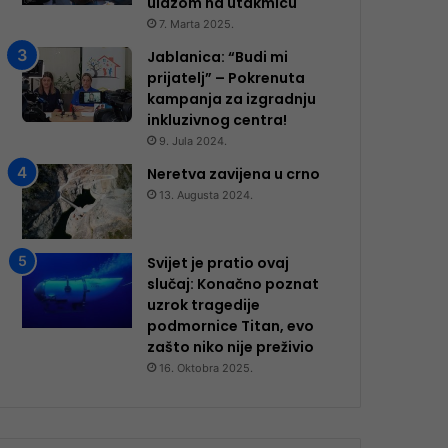
ulazom na utakmicu
7. Marta 2025.
Jablanica: “Budi mi
prijatelj” – Pokrenuta
kampanja za izgradnju
inkluzivnog centra!
9. Jula 2024.
Neretva zavijena u crno
13. Augusta 2024.
Svijet je pratio ovaj
slučaj: Konačno poznat
uzrok tragedije
podmornice Titan, evo
zašto niko nije preživio
16. Oktobra 2025.