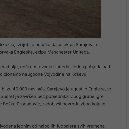
ikozija), žrijeb je odlučio da će ekipa Sarajeva u
i prvaka Engleske, ekipu Manchester Uniteda.
 na najbolje, uoči gostovanja Uniteda. Jedna pobjeda nad
tradicionalno neugodne Vojvodine na Koševu.
blizu 40.000 navijača, Sarajevo je ugostilo Engleze, te
nik. Susret je završen bez pobjednika. Zbog grube igre
mac Boško Prodanović, zadobivši povredu zbog koje je
dvođena jednim od najboljih fudbalera svih vremena,