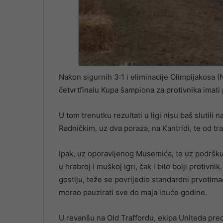
Nakon sigurnih 3:1 i eliminacije Olimpijakosa (N
četvrtfinalu Kupa šampiona za protivnika imat
U tom trenutku rezultati u ligi nisu baš slutili
Radničkim, uz dva poraza, na Kantridi, te od 
Ipak, uz oporavljenog Musemića, te uz podršku 
u hrabroj i muškoj igri, čak i bilo bolji protiv
gostiju, teže se povrijedio standardni prvoti
morao pauzirati sve do maja iduće godine.
U revanšu na Old Traffordu, ekipa Uniteda pre