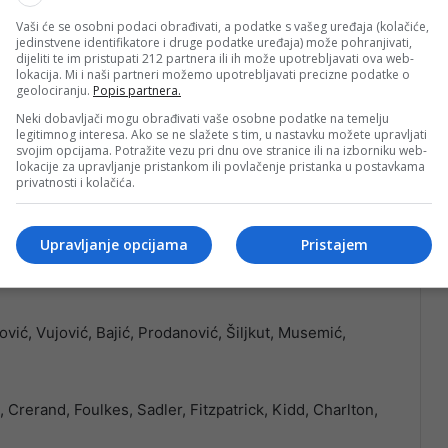
Vaši će se osobni podaci obrađivati, a podatke s vašeg uređaja (kolačiće,
jedinstvene identifikatore i druge podatke uređaja) može pohranjivati,
dijeliti te im pristupati 212 partnera ili ih može upotrebljavati ova web-
lokacija. Mi i naši partneri možemo upotrebljavati precizne podatke o
geolociranju.
Popis partnera.
Neki dobavljači mogu obrađivati vaše osobne podatke na temelju
DuaM
legitimnog interesa. Ako se ne slažete s tim, u nastavku možete upravljati
svojim opcijama. Potražite vezu pri dnu ove stranice ili na izborniku web-
lokacije za upravljanje pristankom ili povlačenje pristanka u postavkama
privatnosti i kolačića.
Upravljanje opcijama
Pristajem
ović, Vujović, Bajić, Prodanović, Šiljkut, Musemić,
rerand, Foulkes, Sadler, Fitzpatrick, Kidd, Charlton,