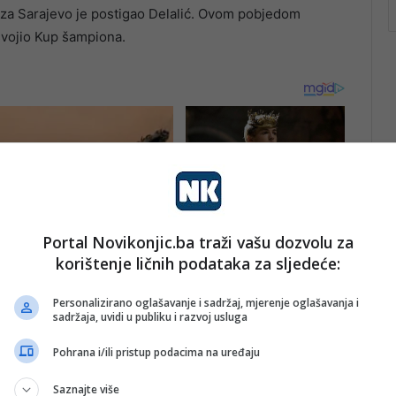
e za Sarajevo je postigao Delalić. Ovom pobjedom
osvojio Kup šampiona.
Portal Novikonjic.ba traži vašu dozvolu za
korištenje ličnih podataka za sljedeće:
Personalizirano oglašavanje i sadržaj, mjerenje oglašavanja i
sadržaja, uvidi u publiku i razvoj usluga
Pohrana i/ili pristup podacima na uređaju
Saznajte više