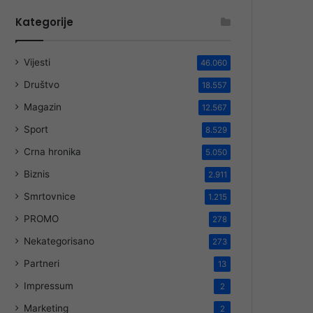
Kategorije
Vijesti
46.060
Društvo
18.557
Magazin
12.567
Sport
8.529
Crna hronika
5.050
Biznis
2.911
Smrtovnice
1.215
PROMO
278
Nekategorisano
273
Partneri
13
Impressum
2
Marketing
2