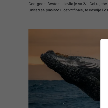
Georgeom Bestom, slavila je sa 2:1. Gol utjeh
United se plasirao u četvrtfinale, te kasnije i 