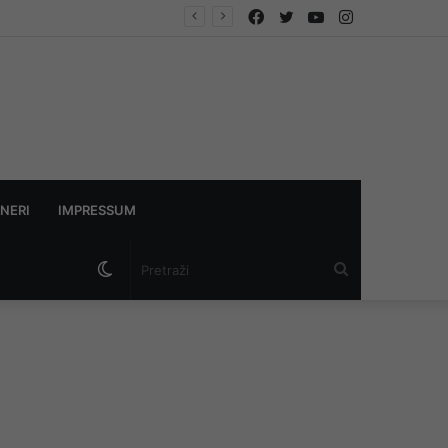
Facebook
Twitter
YouTube
Instagram
e se napadom na sve tri
NERI
IMPRESSUM
Switch
Pretraži
skin