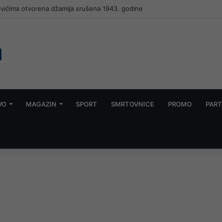
, Turska i Pakistan potpisali sporazum: Napad na jednu zemlju smatrat ć
VO
MAGAZIN
SPORT
SMRTOVNICE
PROMO
PART