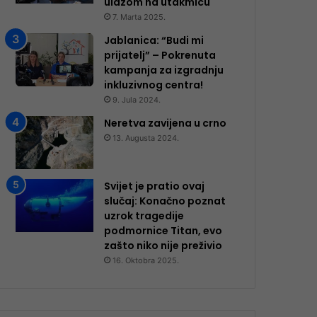
ulazom na utakmicu
7. Marta 2025.
Jablanica: “Budi mi
prijatelj” – Pokrenuta
kampanja za izgradnju
inkluzivnog centra!
9. Jula 2024.
Neretva zavijena u crno
13. Augusta 2024.
Svijet je pratio ovaj
slučaj: Konačno poznat
uzrok tragedije
podmornice Titan, evo
zašto niko nije preživio
16. Oktobra 2025.