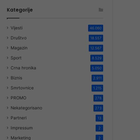
Kategorije
Vijesti
46.060
Društvo
18.557
Magazin
12.567
Sport
8.529
Crna hronika
5.050
Biznis
2.911
Smrtovnice
1.215
PROMO
278
Nekategorisano
273
Partneri
13
Impressum
2
Marketing
2