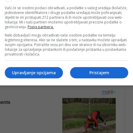
Vaši će se osobni podaci obrađivati, a podatke s vašeg uređaja (kolačiće,
jedinstvene identifikatore i druge podatke uređaja) može pohranjivati,
dijeliti te im pristupati 212 partnera ili ih može upotrebljavati ova web-
lokacija. Mi i naši partneri možemo upotrebljavati precizne podatke o
geolociranju.
Popis partnera.
Neki dobavljači mogu obrađivati vaše osobne podatke na temelju
legitimnog interesa. Ako se ne slažete s tim, u nastavku možete upravljati
svojim opcijama. Potražite vezu pri dnu ove stranice ili na izborniku web-
lokacije za upravljanje pristankom ili povlačenje pristanka u postavkama
privatnosti i kolačića.
Upravljanje opcijama
Pristajem