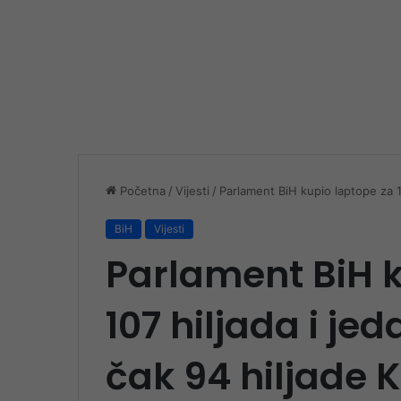
Početna
/
Vijesti
/
Parlament BiH kupio laptope za 1
BiH
Vijesti
Parlament BiH k
107 hiljada i je
čak 94 hiljade 