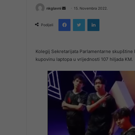
Send
nkglavni
15. Novembra 2022.
an
Facebook
Twitter
LinkedIn
email
Podijeli
Kolegij Sekretarijata Parlamentarne skupštine 
kupovinu laptopa u vrijednosti 107 hiljada KM.