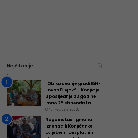
Najčitanije
“Obrazovanje gradi BiH-
Jovan Divjak“ – Konjic je
u posljednje 22 godine
imao 25 ​​stipendista
15. Februara 2023.
Nogometaši Igmana
iznenadili Konjičanke
cvijećem i besplatnim