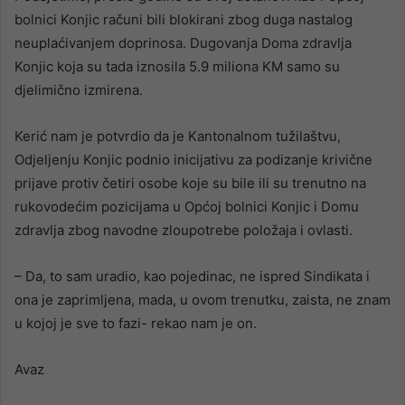
bolnici Konjic računi bili blokirani zbog duga nastalog
neuplaćivanjem doprinosa. Dugovanja Doma zdravlja
Konjic koja su tada iznosila 5.9 miliona KM samo su
djelimično izmirena.
Kerić nam je potvrdio da je Kantonalnom tužilaštvu,
Odjeljenju Konjic podnio inicijativu za podizanje krivične
prijave protiv četiri osobe koje su bile ili su trenutno na
rukovodećim pozicijama u Općoj bolnici Konjic i Domu
zdravlja zbog navodne zloupotrebe položaja i ovlasti.
– Da, to sam uradio, kao pojedinac, ne ispred Sindikata i
ona je zaprimljena, mada, u ovom trenutku, zaista, ne znam
u kojoj je sve to fazi- rekao nam je on.
Avaz