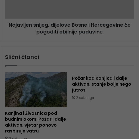
Najavljen snijeg, dijelove Bosne i Hercegovine će
pogoditi obilnije padavine
Slični članci
Požar kod Konjica i dalje
aktivan, stanje bolje nego
jutros
2 sata ago
Kanjina i Živašnica pod
budnim okom: Požar i dalje
aktivan, vjetar ponovo
raspiruje vatru
2 sata ago