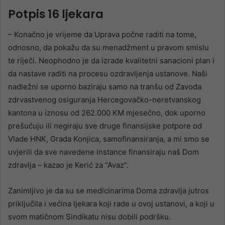
Potpis 16 ljekara
– Konačno je vrijeme da Uprava počne raditi na tome,
odnosno, da pokažu da su menadžment u pravom smislu
te riječi. Neophodno je da izrade kvalitetni sanacioni plan i
da nastave raditi na procesu ozdravljenja ustanove. Naši
nadležni se uporno baziraju samo na tranšu od Zavoda
zdrvastvenog osiguranja Hercegovačko-neretvanskog
kantona u iznosu od 262.000 KM mjesečno, dok uporno
prešućuju ili negiraju sve druge finansijske potpore od
Vlade HNK, Grada Konjica, samofinansiranja, a mi smo se
uvjerili da sve navedene instance finansiraju naš Dom
zdravlja – kazao je Kerić za “Avaz”.
Zanimljivo je da su se medicinarima Doma zdravlja jutros
priključila i većina ljekara koji rade u ovoj ustanovi, a koji u
svom matičnom Sindikatu nisu dobili podršku.