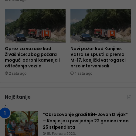
Oprez za vozače kod
Novi požar kod Kanjine:
Živašnice: Zbog požara
Vatra se spustila prema
mogući odroni kamenja i
M-17, konjički vatrogasci
oštećenja vozila
brzo intervenisali
2 sata ago
4 sata ago
Najčitanije
“Obrazovanje gradi BiH-Jovan Divjak“
– Konjic je u posljednje 22 godine imao
25 ​​stipendista
15. Februara 2023.