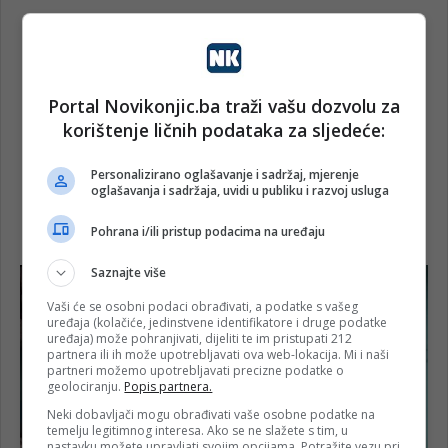
Portal Novikonjic.ba traži vašu dozvolu za
korištenje ličnih podataka za sljedeće:
Personalizirano oglašavanje i sadržaj, mjerenje
oglašavanja i sadržaja, uvidi u publiku i razvoj usluga
Pohrana i/ili pristup podacima na uređaju
Saznajte više
Vaši će se osobni podaci obrađivati, a podatke s vašeg
uređaja (kolačiće, jedinstvene identifikatore i druge podatke
uređaja) može pohranjivati, dijeliti te im pristupati 212
partnera ili ih može upotrebljavati ova web-lokacija. Mi i naši
partneri možemo upotrebljavati precizne podatke o
geolociranju.
Popis partnera.
Neki dobavljači mogu obrađivati vaše osobne podatke na
temelju legitimnog interesa. Ako se ne slažete s tim, u
nastavku možete upravljati svojim opcijama. Potražite vezu pri