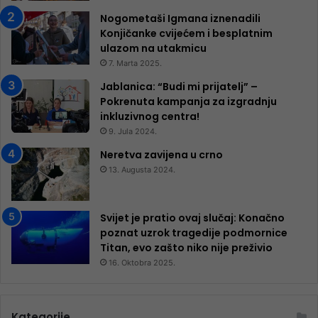
Nogometaši Igmana iznenadili
Konjičanke cvijećem i besplatnim
ulazom na utakmicu
7. Marta 2025.
Jablanica: “Budi mi prijatelj” –
Pokrenuta kampanja za izgradnju
inkluzivnog centra!
9. Jula 2024.
Neretva zavijena u crno
13. Augusta 2024.
Svijet je pratio ovaj slučaj: Konačno
poznat uzrok tragedije podmornice
Titan, evo zašto niko nije preživio
16. Oktobra 2025.
Kategorije