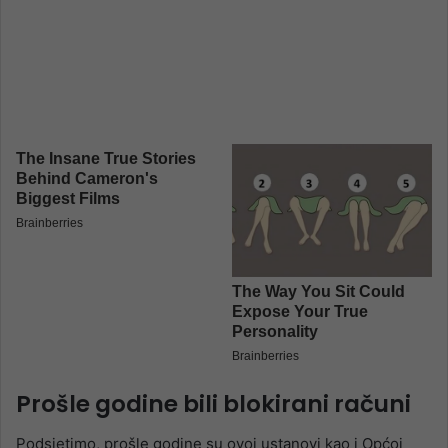
Prošle godine bili blokirani računi
Podsjetimo, prošle godine su ovoj ustanovi kao i Općoj