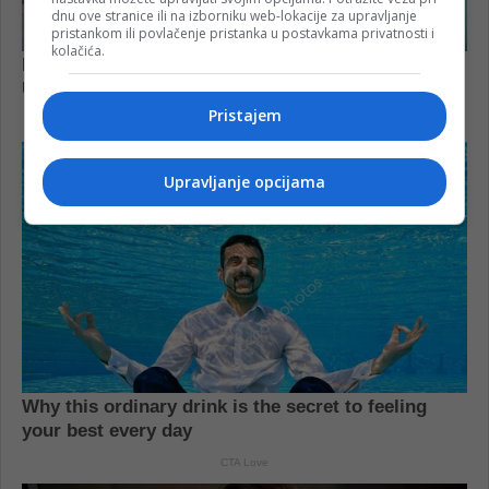
dnu ove stranice ili na izborniku web-lokacije za upravljanje
pristankom ili povlačenje pristanka u postavkama privatnosti i
kolačića.
Pristajem
Upravljanje opcijama