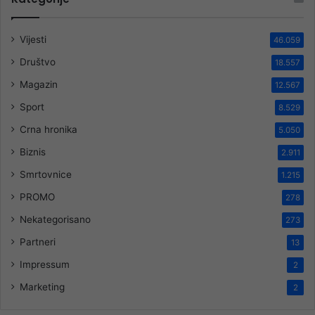
Vijesti
46.059
Društvo
18.557
Magazin
12.567
Sport
8.529
Crna hronika
5.050
Biznis
2.911
Smrtovnice
1.215
PROMO
278
Nekategorisano
273
Partneri
13
Impressum
2
Marketing
2