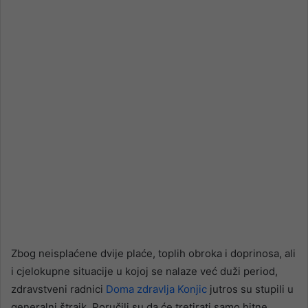
email
Zbog neisplaćene dvije plaće, toplih obroka i doprinosa, ali
i cjelokupne situacije u kojoj se nalaze već duži period,
zdravstveni radnici
Doma zdravlja Konjic
jutros su stupili u
generalni štrajk. Poručili su da će tretirati samo hitne