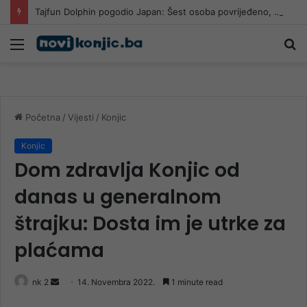
Tajfun Dolphin pogodio Japan: Šest osoba povrijeđeno, više od 50.000 objekata ostalo bez struje
Meni
Pr
Početna
/
Vijesti
/
Konjic
Konjic
Dom zdravlja Konjic od
danas u generalnom
štrajku: Dosta im je utrke za
plaćama
Send
nk 2
14. Novembra 2022.
1 minute read
an