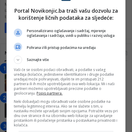
Međunarodni mehanizam za krivične sudove (MMKS) u srijedu je
Portal Novikonjic.ba traži vašu dozvolu za
izrekao konačnu presudu u trajanju od po 15 godina zatvora
korištenje ličnih podataka za sljedeće:
bivšim…
Pročitaj više
Personalizirano oglašavanje i sadržaj, mjerenje
oglašavanja i sadržaja, uvidi u publiku i razvoj usluga
Pohrana i/ili pristup podacima na uređaju
Najčitanije
Saznajte više
“Obrazovanje gradi BiH-Jovan Divjak“
Vaši će se osobni podaci obrađivati, a podatke s vašeg
uređaja (kolačiće, jedinstvene identifikatore i druge podatke
– Konjic je u posljednje 22 godine imao
uređaja) može pohranjivati, dijeliti te im pristupati 212
25 ​​stipendista
partnera ili ih može upotrebljavati ova web-lokacija. Mi i naši
partneri možemo upotrebljavati precizne podatke o
15. Februara 2023.
geolociranju.
Popis partnera.
Nogometaši Igmana iznenadili
Neki dobavljači mogu obrađivati vaše osobne podatke na
Konjičanke cvijećem i besplatnim
temelju legitimnog interesa. Ako se ne slažete s tim, u
ulazom na utakmicu
nastavku možete upravljati svojim opcijama. Potražite vezu pri
dnu ove stranice ili na izborniku web-lokacije za upravljanje
7. Marta 2025.
pristankom ili povlačenje pristanka u postavkama privatnosti i
kolačića.
Jablanica: “Budi mi prijatelj” –