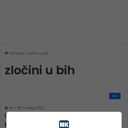
Početna
/
zločini u bih
zločini u bih
BiH
nk 1
31. Maja 2023.
Stanišić i Simatović osuđeni na po 15
godina zatvora