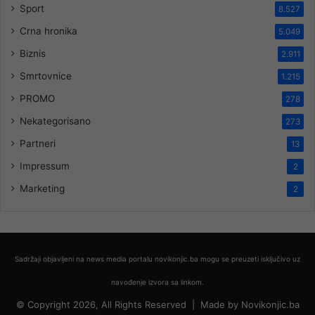
Sport
8.527
Crna hronika
5.049
Biznis
2.911
Smrtovnice
1.215
PROMO
278
Nekategorisano
273
Partneri
13
Impressum
2
Marketing
2
Sadržaji objavljeni na news media portalu novikonjic.ba mogu se preuzeti isključivo uz
navođenje izvora sa linkom.
© Copyright 2026, All Rights Reserved |
Made by
Novikonjic.ba