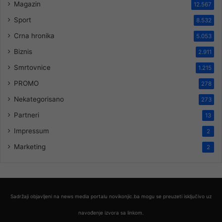
Magazin
12.567
Sport
8.532
Crna hronika
5.053
Biznis
2.911
Smrtovnice
1.215
PROMO
278
Nekategorisano
273
Partneri
13
Impressum
2
Marketing
2
Sadržaji objavljeni na news media portalu novikonjic.ba mogu se preuzeti isključivo uz
navođenje izvora sa linkom.