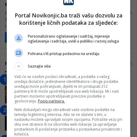
obrazovanju!
Druga osnovna škola Konjic zaprimila je vrijedan poklon – klavir koji
Portal Novikonjic.ba traži vašu dozvolu za
će uveliko obogatiti muzičko obrazovanje učenika, a posebno
korištenje ličnih podataka za sljedeće:
rad…
Personalizirano oglašavanje i sadržaj, mjerenje
Pročitaj više
oglašavanja i sadržaja, uvidi u publiku i razvoj usluga
Pohrana i/ili pristup podacima na uređaju
Najčitanije
Saznajte više
Vaši će se osobni podaci obrađivati, a podatke s vašeg
“Obrazovanje gradi BiH-Jovan Divjak“
uređaja (kolačiće, jedinstvene identifikatore i druge podatke
uređaja) može pohranjivati, dijeliti te im pristupati 212
– Konjic je u posljednje 22 godine imao
partnera ili ih može upotrebljavati ova web-lokacija. Mi i naši
25 ​​stipendista
partneri možemo upotrebljavati precizne podatke o
15. Februara 2023.
geolociranju.
Popis partnera.
Neki dobavljači mogu obrađivati vaše osobne podatke na
Nogometaši Igmana iznenadili
temelju legitimnog interesa. Ako se ne slažete s tim, u
Konjičanke cvijećem i besplatnim
nastavku možete upravljati svojim opcijama. Potražite vezu pri
ulazom na utakmicu
dnu ove stranice ili na izborniku web-lokacije za upravljanje
pristankom ili povlačenje pristanka u postavkama privatnosti i
7. Marta 2025.
kolačića.