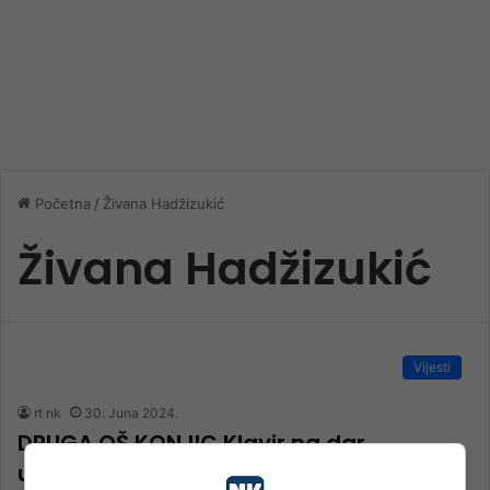
Početna
/
Živana Hadžizukić
Živana Hadžizukić
Vijesti
rt nk
30. Juna 2024.
DRUGA OŠ KONJIC Klavir na dar
učenicima: Novi koraci u muzičkom