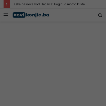
Teška nesreća kod Hadžića: Poginuo motociklista
Meni
Pr