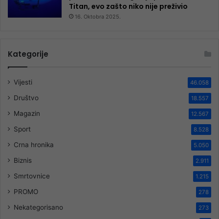
Titan, evo zašto niko nije preživio
16. Oktobra 2025.
Kategorije
Vijesti
46.058
Društvo
18.557
Magazin
12.567
Sport
8.528
Crna hronika
5.050
Biznis
2.911
Smrtovnice
1.215
PROMO
278
Nekategorisano
273