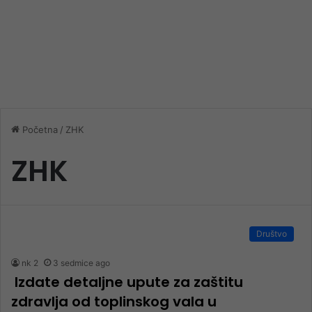
Početna
/
ZHK
ZHK
Društvo
nk 2
3 sedmice ago
Izdate detaljne upute za zaštitu
zdravlja od toplinskog vala u