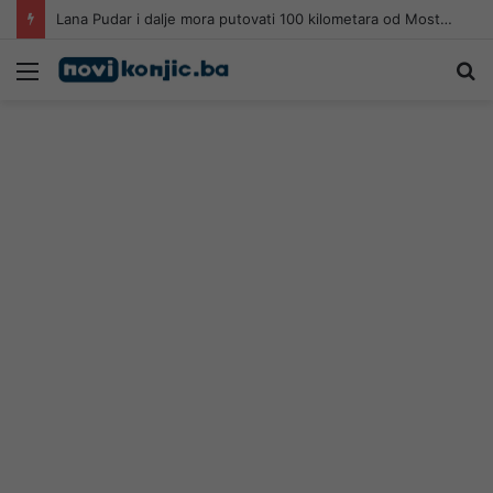
Lana Pudar i dalje mora putovati 100 kilometara od Mostara kako bi trenirala
Meni
Pr