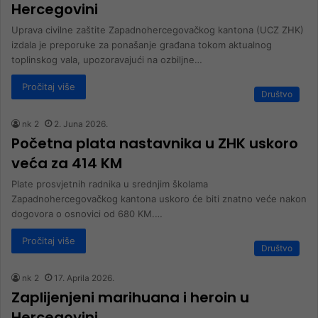
Hercegovini
Uprava civilne zaštite Zapadnohercegovačkog kantona (UCZ ZHK)
izdala je preporuke za ponašanje građana tokom aktualnog
toplinskog vala, upozoravajući na ozbiljne…
Pročitaj više
Društvo
nk 2
2. Juna 2026.
Početna plata nastavnika u ZHK uskoro
veća za 414 KM
Plate prosvjetnih radnika u srednjim školama
Zapadnohercegovačkog kantona uskoro će biti znatno veće nakon
dogovora o osnovici od 680 KM.…
Pročitaj više
Društvo
nk 2
17. Aprila 2026.
Zaplijenjeni marihuana i heroin u
Hercegovini