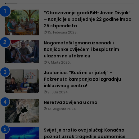
“Obrazovanje gradi BiH-Jovan Divjak“
– Konjic je u posljednje 22 godine imao
25 ​​stipendista
15. Februara 2023.
Nogometaši Igmana iznenadili
Konjičanke cvijećem i besplatnim
ulazom na utakmicu
7. Marta 2025.
Jablanica: “Budi mi prijatelj” –
Pokrenuta kampanja za izgradnju
inkluzivnog centra!
9. Jula 2024.
Neretva zavijena u crno
13. Augusta 2024.
Svijet je pratio ovaj slučaj: Konačno
poznat uzrok tragedije podmornice