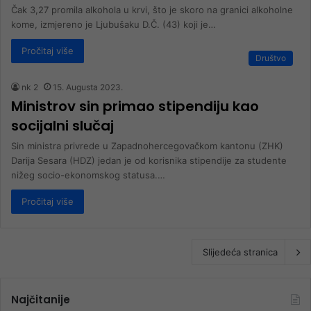
Čak 3,27 promila alkohola u krvi, što je skoro na granici alkoholne
kome, izmjereno je Ljubušaku D.Č. (43) koji je…
Pročitaj više
Društvo
nk 2
15. Augusta 2023.
Ministrov sin primao stipendiju kao
socijalni slučaj
Sin ministra privrede u Zapadnohercegovačkom kantonu (ZHK)
Darija Sesara (HDZ) jedan je od korisnika stipendije za studente
nižeg socio-ekonomskog statusa.…
Pročitaj više
Slijedeća stranica
Najčitanije