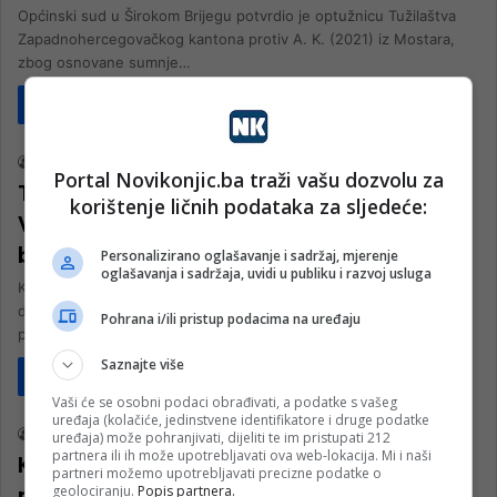
Općinski sud u Širokom Brijegu potvrdio je optužnicu Tužilaštva
Zapadnohercegovačkog kantona protiv A. K. (2021) iz Mostara,
zbog osnovane sumnje…
Pročitaj više
Društvo
nk 2
4. Jula 2025.
Portal Novikonjic.ba traži vašu dozvolu za
Tužilaštvo ZHK podiglo optužnicu:
korištenje ličnih podataka za sljedeće:
Veterinar uzrokovao uginuće većeg
broja pasa
Personalizirano oglašavanje i sadržaj, mjerenje
oglašavanja i sadržaja, uvidi u publiku i razvoj usluga
Kantonalno tužilaštvo Zapadnohercegovačkog kantona podiglo je
danas optužnicu protiv T. B. (1991) iz Ljubuškog, zbog
Pohrana i/ili pristup podacima na uređaju
produženog krivičnog djela nesavjesno pružanje…
Saznajte više
Pročitaj više
Biznis
Vaši će se osobni podaci obrađivati, a podatke s vašeg
uređaja (kolačiće, jedinstvene identifikatore i druge podatke
nk 2
14. Maja 2025.
uređaja) može pohranjivati, dijeliti te im pristupati 212
partnera ili ih može upotrebljavati ova web-lokacija. Mi i naši
Ko su najbogatiji ljudi bh ‘Doline
partneri možemo upotrebljavati precizne podatke o
milionera’
geolociranju.
Popis partnera.