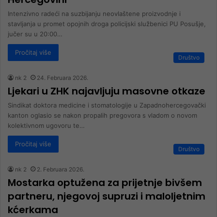
Intenzivno radeći na suzbijanju neovlaštene proizvodnje i
stavljanja u promet opojnih droga policijski službenici PU Posušje,
jučer su u 20:00…
Pročitaj više
Društvo
nk 2
24. Februara 2026.
Ljekari u ZHK najavljuju masovne otkaze
Sindikat doktora medicine i stomatologije u Zapadnohercegovački
kanton oglasio se nakon propalih pregovora s vladom o novom
kolektivnom ugovoru te…
Pročitaj više
Društvo
nk 2
2. Februara 2026.
Mostarka optužena za prijetnje bivšem
partneru, njegovoj supruzi i maloljetnim
kćerkama