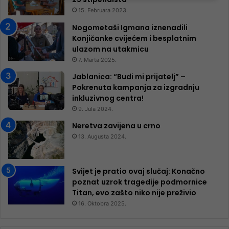
15. Februara 2023.
Nogometaši Igmana iznenadili
Konjičanke cvijećem i besplatnim
ulazom na utakmicu
7. Marta 2025.
Jablanica: “Budi mi prijatelj” –
Pokrenuta kampanja za izgradnju
inkluzivnog centra!
9. Jula 2024.
Neretva zavijena u crno
13. Augusta 2024.
Svijet je pratio ovaj slučaj: Konačno
poznat uzrok tragedije podmornice
Titan, evo zašto niko nije preživio
16. Oktobra 2025.