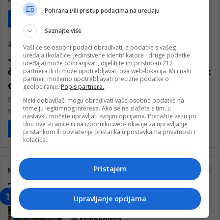
Konjica do Bradine. Usljed kiše i…
Pohrana i/ili pristup podacima na uređaju
Pročitaj više
Društvo
Saznajte više
nk 2
13. Maja 2023.
Vaši će se osobni podaci obrađivati, a podatke s vašeg
uređaja (kolačiće, jedinstvene identifikatore i druge podatke
Javašluk u Jablanici: Pogledajte zbog
uređaja) može pohranjivati, dijeliti te im pristupati 212
čega su građani danima čekali prolazak
partnera ili ih može upotrebljavati ova web-lokacija. Mi i naši
partneri možemo upotrebljavati precizne podatke o
do mora
geolociranju.
Popis partnera.
Skoro dva mjeseca, svakog vikenda s juga, odnosno iz Jablanice
Neki dobavljači mogu obrađivati vaše osobne podatke na
temelju legitimnog interesa. Ako se ne slažete s tim, u
su stizale fotografije kilometarskih kolona i to u oba smjera. …
nastavku možete upravljati svojim opcijama. Potražite vezu pri
dnu ove stranice ili na izborniku web-lokacije za upravljanje
Pročitaj više
pristankom ili povlačenje pristanka u postavkama privatnosti i
kolačića.
Pristajem
Najčitanije
Upravljanje opcijama
“Obrazovanje gradi BiH-Jovan Divjak“
– Konjic je u posljednje 22 godine imao
25 ​​stipendista