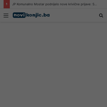
JP Komunalno Mostar podnijelo nove krivične prijave: Sumnjaju na lažno predstavljanje sindikata
Meni
Pr