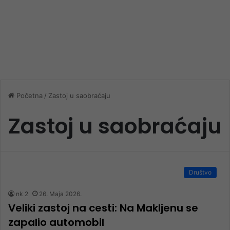
Početna
/
Zastoj u saobraćaju
Zastoj u saobraćaju
Društvo
nk 2
26. Maja 2026.
Veliki zastoj na cesti: Na Makljenu se
zapalio automobil