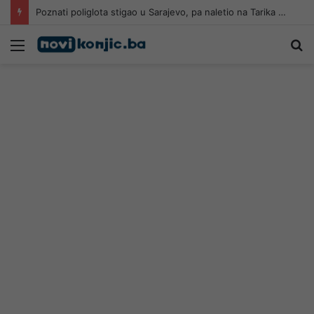
Poznati poliglota stigao u Sarajevo, pa naletio na Tarika Hodžića: Možemo pričati na bosanskom, turskom, francuskom…
Meni
Pr