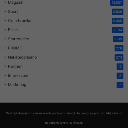
Magazin
12.587
Sport
8.539
Crna hronika
5.055
Biznis
2.914
Smrtovnice
1.219
PROMO
278
Nekategorisano
273
Partneri
13
Impressum
2
Marketing
2
Sadržaji objavljeni na news media portalu novikonjic.ba mogu se preuzeti isključivo uz
navođenje izvora sa linkom.