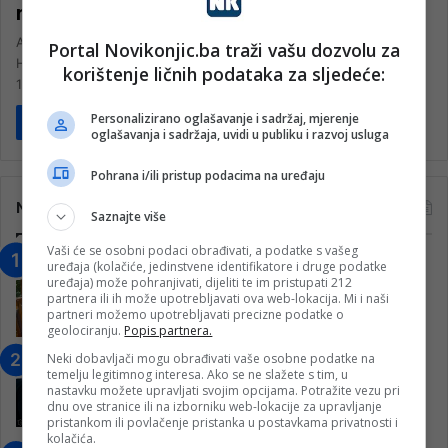
nikla, hroma, arsena…
Analiza poljoprivrednog zemljišta, jednog od strateških resursa
Portal Novikonjic.ba traži vašu dozvolu za
HNK, provedena je na 100 lokacija, a rezultati su zapanjujući. Od
korištenje ličnih podataka za sljedeće:
100 lokacija…
Personalizirano oglašavanje i sadržaj, mjerenje
Pročitaj više
oglašavanja i sadržaja, uvidi u publiku i razvoj usluga
Pohrana i/ili pristup podacima na uređaju
Najčitanije
Saznajte više
Vaši će se osobni podaci obrađivati, a podatke s vašeg
“Obrazovanje gradi BiH-Jovan Divjak“
uređaja (kolačiće, jedinstvene identifikatore i druge podatke
uređaja) može pohranjivati, dijeliti te im pristupati 212
– Konjic je u posljednje 22 godine imao
partnera ili ih može upotrebljavati ova web-lokacija. Mi i naši
25 ​​stipendista
partneri možemo upotrebljavati precizne podatke o
15. Februara 2023.
geolociranju.
Popis partnera.
Neki dobavljači mogu obrađivati vaše osobne podatke na
Nogometaši Igmana iznenadili
temelju legitimnog interesa. Ako se ne slažete s tim, u
Konjičanke cvijećem i besplatnim
nastavku možete upravljati svojim opcijama. Potražite vezu pri
ulazom na utakmicu
dnu ove stranice ili na izborniku web-lokacije za upravljanje
pristankom ili povlačenje pristanka u postavkama privatnosti i
7. Marta 2025.
kolačića.