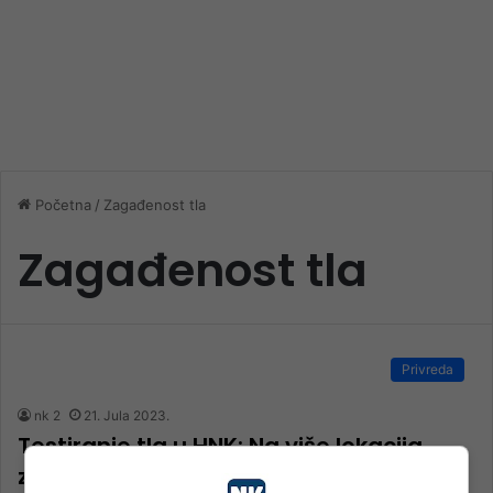
Početna
/
Zagađenost tla
Zagađenost tla
Privreda
nk 2
21. Jula 2023.
Testiranje tla u HNK: Na više lokacija
zabilježeno jače prisustvo kadmija,