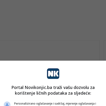
Portal Novikonjic.ba traži vašu dozvolu za
vo
korištenje ličnih podataka za sljedeće:
nk 2
28. Jula 2023.
Skandalozne izjave glumca:
Personalizirano oglašavanje i sadržaj, mjerenje oglašavanja i