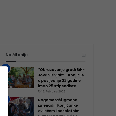
Najčitanije
“Obrazovanje gradi BiH-
Jovan Divjak“ – Konjic je
u posljednje 22 godine
imao 25 ​​stipendista
15. Februara 2023.
Nogometaši Igmana
iznenadili Konjičanke
cvijećem i besplatnim