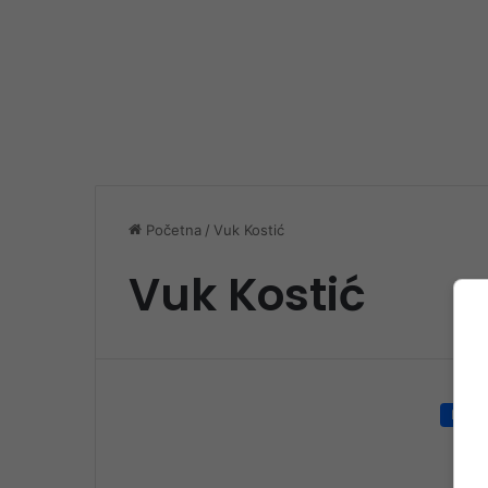
Početna
/
Vuk Kostić
Vuk Kostić
Društ