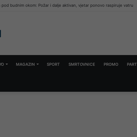
a pod budnim okom: Požar i dalje aktivan, vjetar ponovo raspiruje vatru
VO
MAGAZIN
SPORT
SMRTOVNICE
PROMO
PART