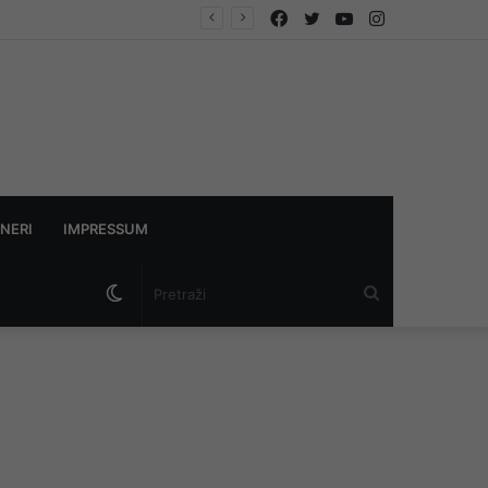
Facebook
Twitter
YouTube
Instagram
NERI
IMPRESSUM
Switch
Pretraži
skin