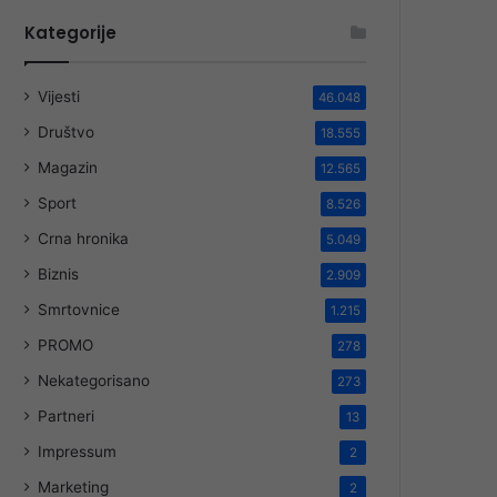
Kategorije
Vijesti
46.048
Društvo
18.555
Magazin
12.565
Sport
8.526
Crna hronika
5.049
Biznis
2.909
Smrtovnice
1.215
PROMO
278
Nekategorisano
273
Partneri
13
Impressum
2
Marketing
2