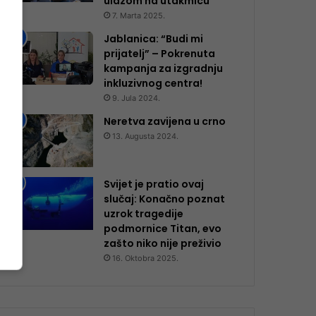
ulazom na utakmicu
7. Marta 2025.
Jablanica: “Budi mi
prijatelj” – Pokrenuta
kampanja za izgradnju
inkluzivnog centra!
9. Jula 2024.
Neretva zavijena u crno
13. Augusta 2024.
Svijet je pratio ovaj
slučaj: Konačno poznat
uzrok tragedije
podmornice Titan, evo
zašto niko nije preživio
16. Oktobra 2025.