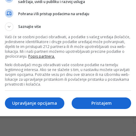
sadržaja, uvidi u publiku i razvoj usluga
Negirao bosanski jezik, želi zid
između Srbije i Hrvatske
Pohrana i/ili pristup podacima na uređaju
Srpski glumac Vuk Kostić u intervjuu
Saznajte više
za Sputnik iznenadio je odvratnim izjavama poručivši
da bi trebalo izgraditi Berlinski zid između država.
Vaši će se osobni podaci obrađivati, a podatke s vašeg uređaja (kolačiće,
jedinstvene identifikatore i druge podatke uređaja) može pohranjivati,
Iako je intervju…
dijeliti te im pristupati 212 partnera ili ih može upotrebljavati ova web-
lokacija. Mi i naši partneri možemo upotrebljavati precizne podatke o
Pročitaj više
geolociranju.
Popis partnera.
Neki dobavljači mogu obrađivati vaše osobne podatke na temelju
legitimnog interesa. Ako se ne slažete s tim, u nastavku možete upravljati
svojim opcijama. Potražite vezu pri dnu ove stranice ili na izborniku web-
lokacije za upravljanje pristankom ili povlačenje pristanka u postavkama
privatnosti i kolačića.
Upravljanje opcijama
Pristajem