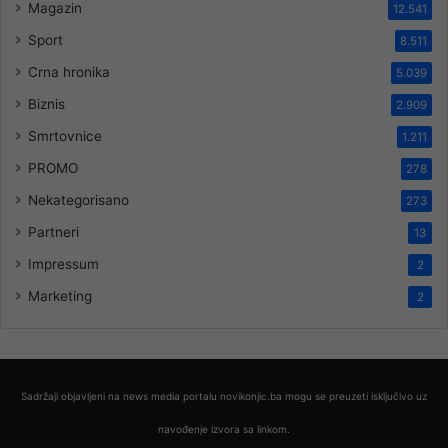
Magazin
12.541
Sport
8.511
Crna hronika
5.039
Biznis
2.909
Smrtovnice
1.211
PROMO
278
Nekategorisano
273
Partneri
13
Impressum
2
Marketing
2
Sadržaji objavljeni na news media portalu novikonjic.ba mogu se preuzeti isključivo uz
navođenje izvora sa linkom.