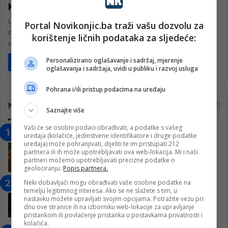
KM
Upravni odbor Federalnog zavoda penzijsko-invalidskog
Portal Novikonjic.ba traži vašu dozvolu za
osiguranja donio je odluku o konačnom iznosu redovnog
korištenje ličnih podataka za sljedeće:
usklađivanja za 2024. godinu po kojoj se…
Personalizirano oglašavanje i sadržaj, mjerenje
Pročitaj više
oglašavanja i sadržaja, uvidi u publiku i razvoj usluga
Pohrana i/ili pristup podacima na uređaju
Najčitanije
Saznajte više
Vaši će se osobni podaci obrađivati, a podatke s vašeg
“Obrazovanje gradi BiH-Jovan Divjak“
uređaja (kolačiće, jedinstvene identifikatore i druge podatke
uređaja) može pohranjivati, dijeliti te im pristupati 212
– Konjic je u posljednje 22 godine imao
partnera ili ih može upotrebljavati ova web-lokacija. Mi i naši
25 ​​stipendista
partneri možemo upotrebljavati precizne podatke o
15. Februara 2023.
geolociranju.
Popis partnera.
Neki dobavljači mogu obrađivati vaše osobne podatke na
Nogometaši Igmana iznenadili
temelju legitimnog interesa. Ako se ne slažete s tim, u
Konjičanke cvijećem i besplatnim
nastavku možete upravljati svojim opcijama. Potražite vezu pri
ulazom na utakmicu
dnu ove stranice ili na izborniku web-lokacije za upravljanje
pristankom ili povlačenje pristanka u postavkama privatnosti i
7. Marta 2025.
kolačića.