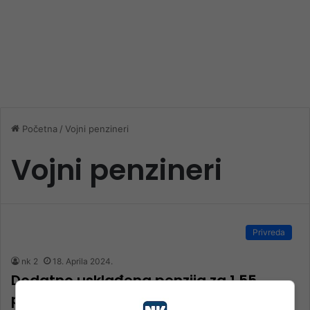
Početna
/
Vojni penzineri
Vojni penzineri
Privreda
nk 2
18. Aprila 2024.
Dodatno usklađena penzija za 1,55
posto, minimalna će biti veća za 8,35