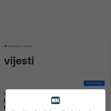
Početna
/
vijesti
vijesti
Smrtovnice
nkglavni
9. Maja 2023.
DŽENAZA: RAMIZA (HAMDO) MEMIDŽAN,
rođ. Đelmo