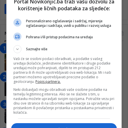
Portal Novikonjic.ba traži vašu dozvolu za
korištenje ličnih podataka za sljedeće:
Pročitaj više
Personalizirano oglašavanje i sadržaj, mjerenje
oglašavanja i sadržaja, uvidi u publiku i razvoj usluga
Najčitanije
Pohrana i/ili pristup podacima na uređaju
Saznajte više
“Obrazovanje gradi BiH-Jovan Divjak“
– Konjic je u posljednje 22 godine imao
Vaši će se osobni podaci obrađivati, a podatke s vašeg
25 ​​stipendista
uređaja (kolačiće, jedinstvene identifikatore i druge podatke
uređaja) može pohranjivati, dijeliti te im pristupati 212
15. Februara 2023.
partnera ili ih može upotrebljavati ova web-lokacija. Mi i naši
partneri možemo upotrebljavati precizne podatke o
Nogometaši Igmana iznenadili
geolociranju.
Popis partnera.
Konjičanke cvijećem i besplatnim
ulazom na utakmicu
Neki dobavljači mogu obrađivati vaše osobne podatke na
temelju legitimnog interesa. Ako se ne slažete s tim, u
7. Marta 2025.
nastavku možete upravljati svojim opcijama. Potražite vezu pri
dnu ove stranice ili na izborniku web-lokacije za upravljanje
Jablanica: “Budi mi prijatelj” –
pristankom ili povlačenje pristanka u postavkama privatnosti i
Pokrenuta kampanja za izgradnju
kolačića.
inkluzivnog centra!
9. Jula 2024.