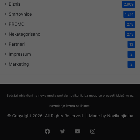
Biznis
2.909
Smrtovnice
1.214
PROMO
278
Nekategorisano
273
Partneri
13
Impressum
2
Marketing
2
Sadržaji objavljeni na news media portalu novikonjic.ba mogu se preuzeti isključivo uz
navođenje izvora sa linkom.
© Copyright 2026, All Rights Reserved |
Made by
Novikonjic.ba
Facebook
Twitter
YouTube
Instagram