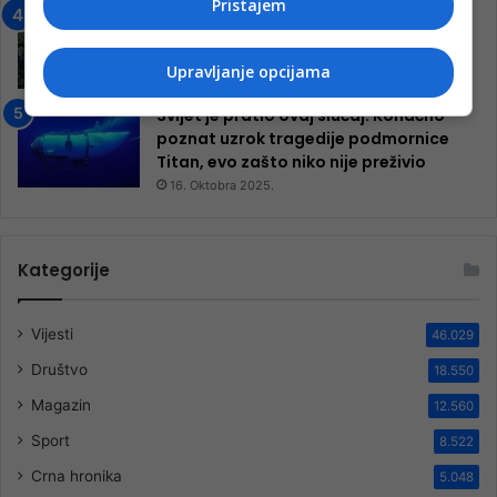
Pristajem
Neretva zavijena u crno
13. Augusta 2024.
Upravljanje opcijama
Svijet je pratio ovaj slučaj: Konačno
poznat uzrok tragedije podmornice
Titan, evo zašto niko nije preživio
16. Oktobra 2025.
Kategorije
Vijesti
46.029
Društvo
18.550
Magazin
12.560
Sport
8.522
Crna hronika
5.048