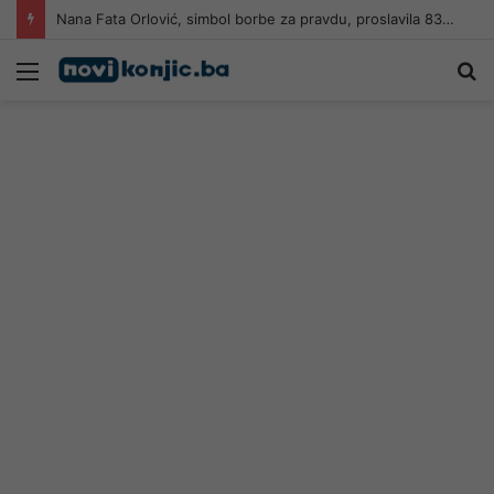
Nana Fata Orlović, simbol borbe za pravdu, proslavila 83. rođendan
Meni
Pr