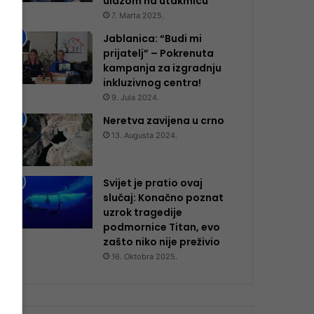
ulazom na utakmicu
7. Marta 2025.
Jablanica: “Budi mi
prijatelj” – Pokrenuta
kampanja za izgradnju
inkluzivnog centra!
9. Jula 2024.
Neretva zavijena u crno
13. Augusta 2024.
Svijet je pratio ovaj
slučaj: Konačno poznat
uzrok tragedije
podmornice Titan, evo
zašto niko nije preživio
16. Oktobra 2025.