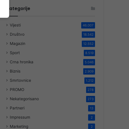
Kategorije
Vijesti
46.007
Društvo
18.542
Magazin
12.552
Sport
8.519
Crna hronika
5.046
Biznis
2.909
Smrtovnice
1.212
PROMO
278
Nekategorisano
273
Partneri
13
Impressum
2
Marketing
2