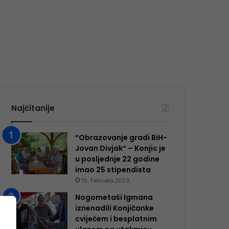
Najčitanije
“Obrazovanje gradi BiH-
Jovan Divjak“ – Konjic je
u posljednje 22 godine
imao 25 ​​stipendista
15. Februara 2023.
Nogometaši Igmana
iznenadili Konjičanke
cvijećem i besplatnim