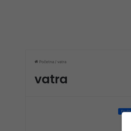
Početna
/
vatra
vatra
Društ