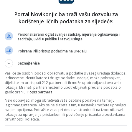
OTVORENOM PROSTORU
Portal Novikonjic.ba traži vašu dozvolu za
Zbog izrazito visokih temperatura i izuzetno velike
korištenje ličnih podataka za sljedeće:
opasnosti od izbijanja i širenja požara, strogo je
zabranjeno loženje vatre na otvorenom…
Personalizirano oglašavanje i sadržaj, mjerenje oglašavanja i
Pročitaj više
sadržaja, uvidi u publiku i razvoj usluga
vo
Pohrana i/ili pristup podacima na uređaju
nk 2
16. Aprila 2025.
U susret prvomajskim
Saznajte više
praznicima, inspekcija
Vaši će se osobni podaci obrađivati, a podatke s vašeg uređaja (kolačiće,
upozorava: Kazne za paljenje
jedinstvene identifikatore i druge podatke uređaja) može pohranjivati,
dijeliti te im pristupati 212 partnera ili ih može upotrebljavati ova web-
vatre do 1.500 KM
lokacija. Mi i naši partneri možemo upotrebljavati precizne podatke o
geolociranju.
Popis partnera.
S obzirom da je uzrok šumskih požara u više od 95
Neki dobavljači mogu obrađivati vaše osobne podatke na temelju
posto slučajeva ljudski faktor, kao i da su proljetni…
legitimnog interesa. Ako se ne slažete s tim, u nastavku možete upravljati
svojim opcijama. Potražite vezu pri dnu ove stranice ili na izborniku web-
Pročitaj više
lokacije za upravljanje pristankom ili povlačenje pristanka u postavkama
privatnosti i kolačića.
vo
nk 2
7. Marta 2025.