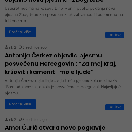
Ususret noćima na Koševu Dino Merlin publici poklanja novu
pjesmu Zbog tebe kao poseban znak zahvalnosti i uspomenu na
tri koncerta…
Pročitaj više
Društvo
nk 2
3 sedmice ago
Antonija Čerkez objavila pjesmu
posvećenu Hercegovini: “Za moj kraj,
kršovit i kamenit i moje ljude”
Antonija Čerkez objavila je svoju treću pjesmu koja nosi naziv
“Srce od kamena”, a koja je posvećena Hercegovini. Najavljujući
pjesmu…
Pročitaj više
Društvo
nk 2
3 sedmice ago
Amel Ćurić otvara novo poglavlje