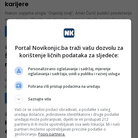
karijere
Nakon uspjeha singla “Osjećaj ovaj”, Amel Ćurić publici predstavlja
novu pjesmu “Prošlo je”, ali i jedno od najvažnijih poglavlja svoje…
Pročitaj više
Društvo
Portal Novikonjic.ba traži vašu dozvolu za
nk 2
3 sedmice ago
korištenje ličnih podataka za sljedeće:
Šerif Konjević potvrdio da je kralj
narodne muzike
Personalizirano oglašavanje i sadržaj, mjerenje
“Sto kafana” naziv je nove pjesme legendarnog Šerifa Konjevića,
oglašavanja i sadržaja, uvidi u publiku i razvoj usluga
koja bi, sudeći prema prvim reakcijama publike, vrlo brzo mogla
Pohrana i/ili pristup podacima na uređaju
postati…
Pročitaj više
Saznajte više
Društvo
Vaši će se osobni podaci obrađivati, a podatke s vašeg
uređaja (kolačiće, jedinstvene identifikatore i druge podatke
nk 2
30. Juna 2026.
uređaja) može pohranjivati, dijeliti te im pristupati 212
Hari Mata Hari i Mirza Selimović objavili
partnera ili ih može upotrebljavati ova web-lokacija. Mi i naši
partneri možemo upotrebljavati precizne podatke o
duetsku pjesmu “Janje”
geolociranju.
Popis partnera.