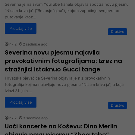
Severina je na svom YouTube kanalu objavila spot za novu pjesmu
“Nisam kriva ja” (“Bezosjećajna”), kojom započinje svojevrsno
putovanje kroz…
Pročitaj više
Društvo
nk 2
2 sedmice ago
Severina novu pjesmu najavila
provokativnim fotografijama: Izrez na
stražnjici istaknuo Gucci tange
Hrvatska pjevačica Severina objavila je niz provokativnih
fotografija kojima najavljuje novu pjesmu “Nisam kriva ja”, a koja
izlazi 31. jula.…
Pročitaj više
Društvo
nk 2
3 sedmice ago
Uoči koncerte na Koševu: Dino Merlin
objavio novu pjesmu “Zbog tebe”