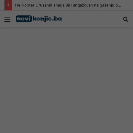
Helikopter Oružanih snaga BiH angažovan na gašenju požara u Konjicu
Meni
Pr