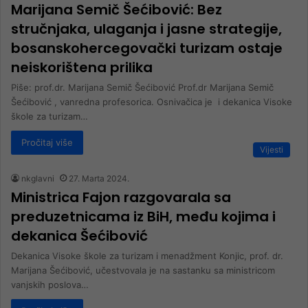
Marijana Semič Šećibović: Bez
stručnjaka, ulaganja i jasne strategije,
bosanskohercegovački turizam ostaje
neiskorištena prilika
Piše: prof.dr. Marijana Semič Šećibović Prof.dr Marijana Semič
Šećibović , vanredna profesorica. Osnivačica je i dekanica Visoke
škole za turizam…
Pročitaj više
Vijesti
nkglavni
27. Marta 2024.
Ministrica Fajon razgovarala sa
preduzetnicama iz BiH, među kojima i
dekanica Šećibović
Dekanica Visoke škole za turizam i menadžment Konjic, prof. dr.
Marijana Šećibović, učestvovala je na sastanku sa ministricom
vanjskih poslova…