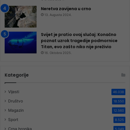
Neretva zavijena u crno
13. Augusta 2024.
Svijet je pratio ovaj slučaj: Konačno
poznat uzrok tragedije podmornice
Titan, evo zašto niko nije preživio
16. Oktobra 2025.
Kategorije
Vijesti
46.038
Društvo
18.550
Magazin
12.560
Sport
8.525
Crna hronika
5.049