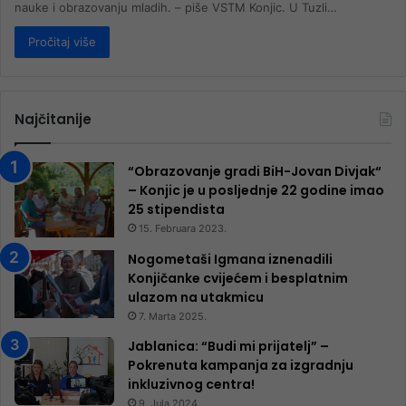
nauke i obrazovanju mladih. – piše VSTM Konjic. U Tuzli…
Pročitaj više
Najčitanije
“Obrazovanje gradi BiH-Jovan Divjak“
– Konjic je u posljednje 22 godine imao
25 ​​stipendista
15. Februara 2023.
Nogometaši Igmana iznenadili
Konjičanke cvijećem i besplatnim
ulazom na utakmicu
7. Marta 2025.
Jablanica: “Budi mi prijatelj” –
Pokrenuta kampanja za izgradnju
inkluzivnog centra!
9. Jula 2024.