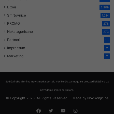
Biznis
2.909
Smrtovnice
1.214
PROMO
278
Nekategorisano
273
Partneri
13
Impressum
2
Marketing
2
Sadržaji objavljeni na news media portalu novikonjic.ba mogu se preuzeti isključivo uz
navođenje izvora sa linkom.
© Copyright 2026, All Rights Reserved |
Made by
Novikonjic.ba
Facebook
Twitter
YouTube
Instagram