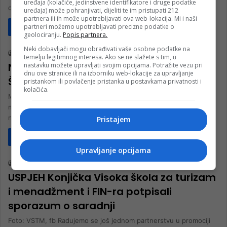
uređaja (kolačiće, jedinstvene identifikatore i druge podatke
od onih koji od takvih razdora imaju političku i ličnu…
uređaja) može pohranjivati, dijeliti te im pristupati 212
partnera ili ih može upotrebljavati ova web-lokacija. Mi i naši
partneri možemo upotrebljavati precizne podatke o
Pročitaj više
Društvo
geolociranju.
Popis partnera.
Neki dobavljači mogu obrađivati vaše osobne podatke na
rt nk
25. Decembra 2022.
temelju legitimnog interesa. Ako se ne slažete s tim, u
N1 podcast Jedan sat: Gošća Marijana
nastavku možete upravljati svojim opcijama. Potražite vezu pri
dnu ove stranice ili na izborniku web-lokacije za upravljanje
Šećibović
pristankom ili povlačenje pristanka u postavkama privatnosti i
kolačića.
Marijana Šećibović, dekanesa Visoke škole za turizam i
menadžment Konjic, gošća je N1 podcasta Jedan sat. Portal
novikonjic.ba prenosi cijeli…
Pristajem
Pročitaj više
Biznis
Upravljanje opcijama
rt nk
17. Decembra 2022.
USPJEH Konjička Visoka škola za turizam
i menadžment i FIN-ra potpisali
sporazum o saradnji
Foto: VSTM, fb Radujemo se još jednom partnerstvu u promociji