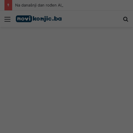
Na današnji dan rođen Alija Izetbegović: Život posvećen Bosni i Hercegovini
Meni
Pr