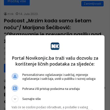
Pročitaj više
Zanimljivosti
rt nk
14. Jula 2023.
Podcast „Mrzim kada sama šetam
noću“/ Marijana Šećibović:
“Obrazovanje je prevencija nasilju nad
ženama“
Podcast „Mrzim kada sama šetam noću“ EP02: Marijana
Šećibović:“Obrazovanje je prevencija nasilju nad ženama“ Gošća
Portal Novikonjic.ba traži vašu dozvolu za
drugog u seriji od deset…
korištenje ličnih podataka za sljedeće:
Pročitaj više
Vijesti
Personalizirano oglašavanje i sadržaj, mjerenje
oglašavanja i sadržaja, uvidi u publiku i razvoj usluga
rt nk
28. Juna 2023.
KONJIC / Marijana i Refik Šećibović slave
Pohrana i/ili pristup podacima na uređaju
Bajram i Božiće: Imamo bogatstvo koje
Saznajte više
dijelimo
Vaši će se osobni podaci obrađivati, a podatke s vašeg
Iako ne prestaju pokušaji podjela na nacionalnoj i vjerskoj osnovi