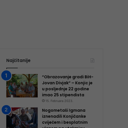
Najčitanije
“Obrazovanje gradi BiH-
Jovan Divjak“ – Konjic je
u posljednje 22 godine
imao 25 ​​stipendista
15. Februara 2023.
Nogometaši Igmana
iznenadili Konjičanke
cvijećem i besplatnim