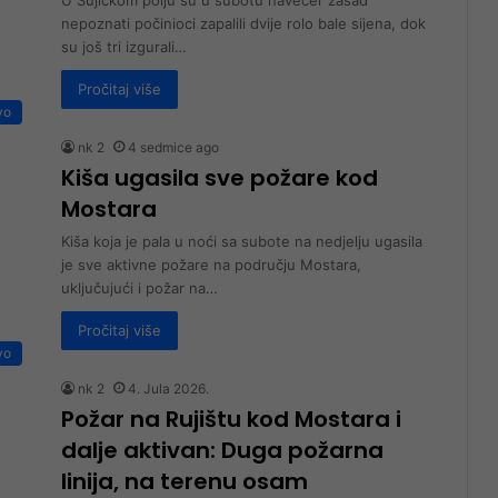
nepoznati počinioci zapalili dvije rolo bale sijena, dok
su još tri izgurali…
Pročitaj više
vo
nk 2
4 sedmice ago
Kiša ugasila sve požare kod
Mostara
Kiša koja je pala u noći sa subote na nedjelju ugasila
je sve aktivne požare na području Mostara,
uključujući i požar na…
Pročitaj više
vo
nk 2
4. Jula 2026.
Požar na Rujištu kod Mostara i
dalje aktivan: Duga požarna
linija, na terenu osam