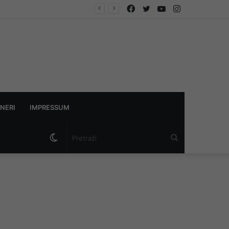
Facebook
Twitter
YouTube
Instagram
NERI
IMPRESSUM
Switch
Pretraži
skin