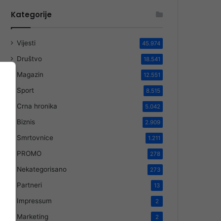
Kategorije
Vijesti
45.974
Društvo
18.541
Magazin
12.551
Sport
8.515
Crna hronika
5.042
Biznis
2.909
Smrtovnice
1.211
PROMO
278
Nekategorisano
273
Partneri
13
Impressum
2
Marketing
2