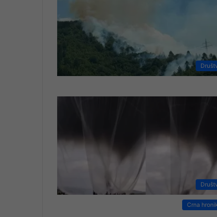
Društ
Društ
Crna hroni