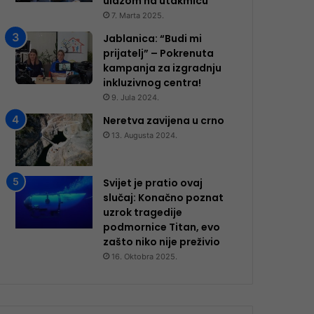
ulazom na utakmicu
7. Marta 2025.
Jablanica: “Budi mi
prijatelj” – Pokrenuta
kampanja za izgradnju
inkluzivnog centra!
9. Jula 2024.
Neretva zavijena u crno
13. Augusta 2024.
Svijet je pratio ovaj
slučaj: Konačno poznat
uzrok tragedije
podmornice Titan, evo
zašto niko nije preživio
16. Oktobra 2025.