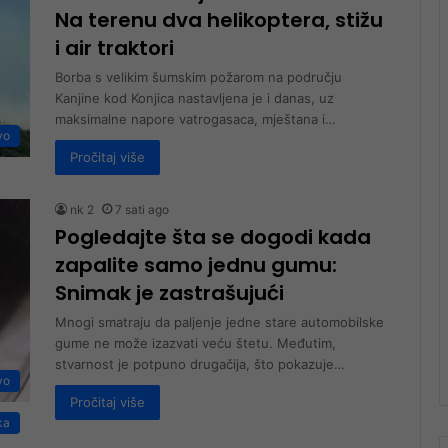
Na terenu dva helikoptera, stižu
i air traktori
Borba s velikim šumskim požarom na području
Kanjine kod Konjica nastavljena je i danas, uz
maksimalne napore vatrogasaca, mještana i…
vo
Pročitaj više
nk 2
7 sati ago
Pogledajte šta se dogodi kada
zapalite samo jednu gumu:
Snimak je zastrašujući
Mnogi smatraju da paljenje jedne stare automobilske
gume ne može izazvati veću štetu. Međutim,
stvarnost je potpuno drugačija, što pokazuje…
vo
Pročitaj više
ka