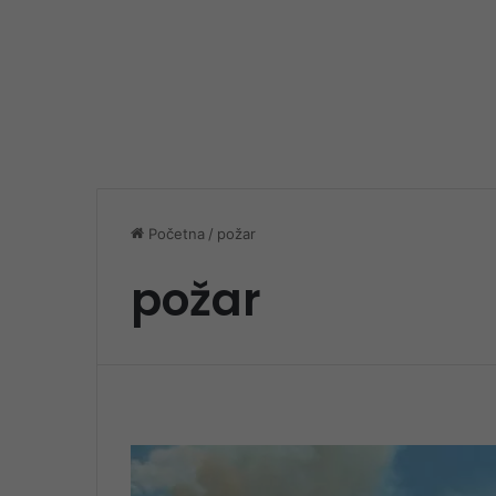
Početna
/
požar
požar