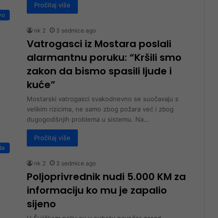
Pročitaj više
vo
nk 2
3 sedmice ago
Vatrogasci iz Mostara poslali
alarmantnu poruku: “Kršili smo
zakon da bismo spasili ljude i
kuće”
Mostarski vatrogasci svakodnevno se suočavaju s
velikim rizicima, ne samo zbog požara već i zbog
dugogodišnjih problema u sistemu. Na…
Pročitaj više
da
nk 2
3 sedmice ago
Poljoprivrednik nudi 5.000 KM za
informaciju ko mu je zapalio
sijeno
U Šujičkom polju su u subotu navečer zasad