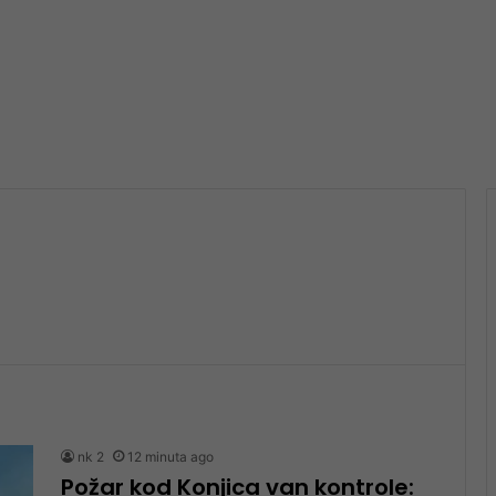
nk 2
12 minuta ago
Požar kod Konjica van kontrole: