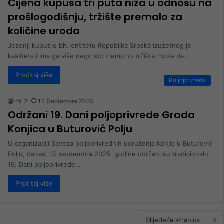
Cijena kupusa tri puta niža u odnosu na
prošlogodišnju, tržište premalo za
količine uroda
Jesenji kupus u bh. entitetu Republika Srpska izuzetnog je
kvaliteta i ima ga više nego što trenutno tržište može da…
Pročitaj više
Poljoprivreda
nk 2
17. Septembra 2025.
Održani 19. Dani poljoprivrede Grada
Konjica u Buturović Polju
U organizaciji Saveza poljoprivrednih udruženja Konjic u Buturović
Polju, danas, 17. septembra 2025. godine održani su tradicionalni
19. Dani poljoprivrede…
Pročitaj više
Slijedeća stranica