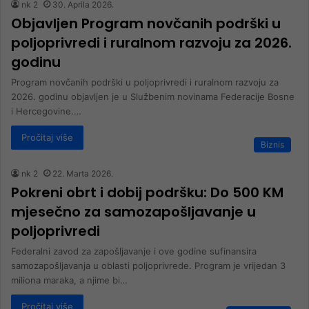
nk 2
30. Aprila 2026.
Objavljen Program novčanih podrški u
poljoprivredi i ruralnom razvoju za 2026.
godinu
Program novčanih podrški u poljoprivredi i ruralnom razvoju za
2026. godinu objavljen je u Službenim novinama Federacije Bosne
i Hercegovine.…
Pročitaj više
Biznis
nk 2
22. Marta 2026.
Pokreni obrt i dobij podršku: Do 500 KM
mjesečno za samozapošljavanje u
poljoprivredi
Federalni zavod za zapošljavanje i ove godine sufinansira
samozapošljavanja u oblasti poljoprivrede. Program je vrijedan 3
miliona maraka, a njime bi…
Pročitaj više