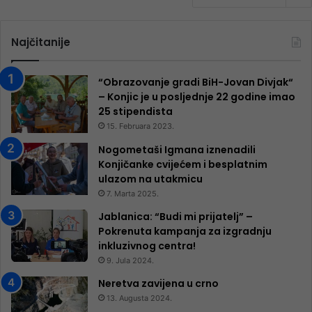
Najčitanije
“Obrazovanje gradi BiH-Jovan Divjak“
– Konjic je u posljednje 22 godine imao
25 ​​stipendista
15. Februara 2023.
Nogometaši Igmana iznenadili
Konjičanke cvijećem i besplatnim
ulazom na utakmicu
7. Marta 2025.
Jablanica: “Budi mi prijatelj” –
Pokrenuta kampanja za izgradnju
inkluzivnog centra!
9. Jula 2024.
Neretva zavijena u crno
13. Augusta 2024.