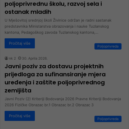
poljoprivrednu školu, razvoj sela i
ostanak mladih
U Mješovitoj srednjoj školi Živinice održan je radni sastanak
predstavnika Ministarstva obrazovanja i nauke Tuzlanskog
kantona, Pedagoškog zavoda Tuzlanskog kantona,…
Pročitaj više
Poljoprivreda
nk 2
30. Aprila 2026.
Javni poziv za dostavu projektnih
prijedloga za sufinansiranje mjera
uređenja i zaštite poljoprivrednog
zemljišta
Javni Poziv (2) Kriteriji Bodovanja 2026 Pravne Kriteriji Bodovanja
2026 Fizičke Obrazac br.1 Obrazac br.2 Obrazac 3
Pročitaj više
Poljoprivreda