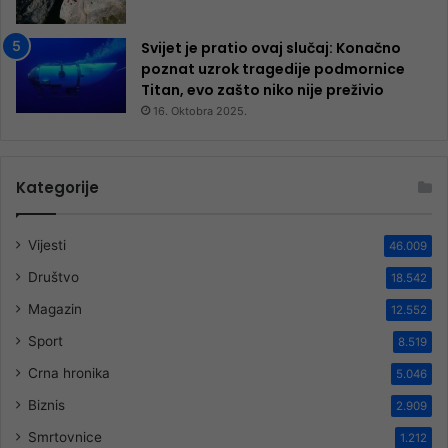
Svijet je pratio ovaj slučaj: Konačno
poznat uzrok tragedije podmornice
Titan, evo zašto niko nije preživio
16. Oktobra 2025.
Kategorije
Vijesti
46.009
Društvo
18.542
Magazin
12.552
Sport
8.519
Crna hronika
5.046
Biznis
2.909
Smrtovnice
1.212