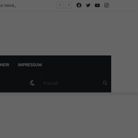
Facebook
Twitter
YouTube
Instagram
ko mora”
NERI
IMPRESSUM
Switch
Pretraži
skin