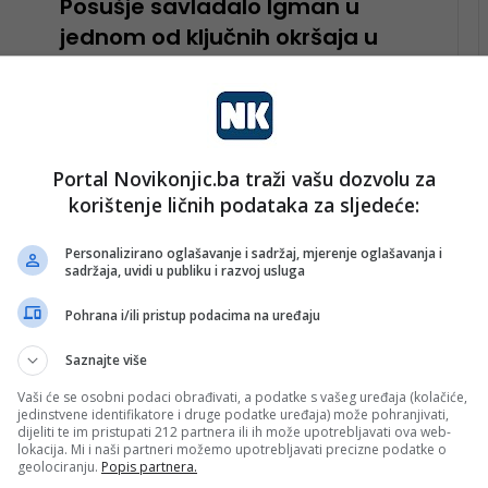
Posušje savladalo Igman u
jednom od ključnih okršaja u
borbi za opstanak
Fudbaleri Posušja i Igmana odmjerili su snage u prvoj
utakmici 29. kola Premijer lige Bosne i Hercegovine, a
na kraju…
Portal Novikonjic.ba traži vašu dozvolu za
Pročitaj više
korištenje ličnih podataka za sljedeće:
rt
nk 1
2. Maja 2025.
Personalizirano oglašavanje i sadržaj, mjerenje oglašavanja i
Ključna utakmica: Poznati
sadržaja, uvidi u publiku i razvoj usluga
sastavi Posušja i Igmana
Pohrana i/ili pristup podacima na uređaju
Utakmica između Posušja i Igmana otvorit će program
29. kola Premijer lige Bosne i Hercegovine. Treneri
Saznajte više
oba tima, Marko Maksimović…
Vaši će se osobni podaci obrađivati, a podatke s vašeg uređaja (kolačiće,
jedinstvene identifikatore i druge podatke uređaja) može pohranjivati,
Pročitaj više
dijeliti te im pristupati 212 partnera ili ih može upotrebljavati ova web-
sti
lokacija. Mi i naši partneri možemo upotrebljavati precizne podatke o
geolociranju.
Popis partnera.
nk 1
2. Maja 2025.