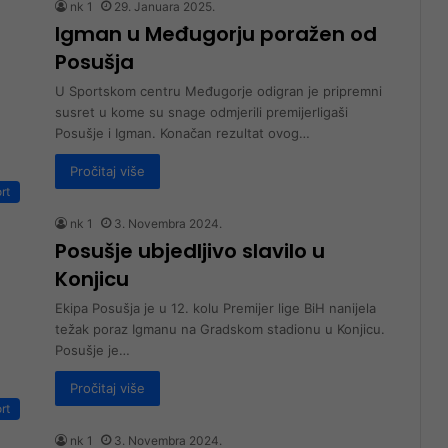
nk 1
29. Januara 2025.
Igman u Međugorju poražen od
Posušja
U Sportskom centru Međugorje odigran je pripremni
susret u kome su snage odmjerili premijerligaši
Posušje i Igman. Konačan rezultat ovog…
Pročitaj više
rt
nk 1
3. Novembra 2024.
Posušje ubjedljivo slavilo u
Konjicu
Ekipa Posušja je u 12. kolu Premijer lige BiH nanijela
težak poraz Igmanu na Gradskom stadionu u Konjicu.
Posušje je…
Pročitaj više
rt
nk 1
3. Novembra 2024.