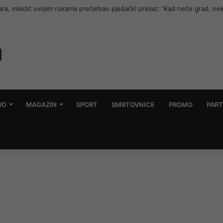
ara, mladić svojim rukama prefarbao pješački prelaz: “Kad neće grad, ne
VO
MAGAZIN
SPORT
SMRTOVNICE
PROMO
PART