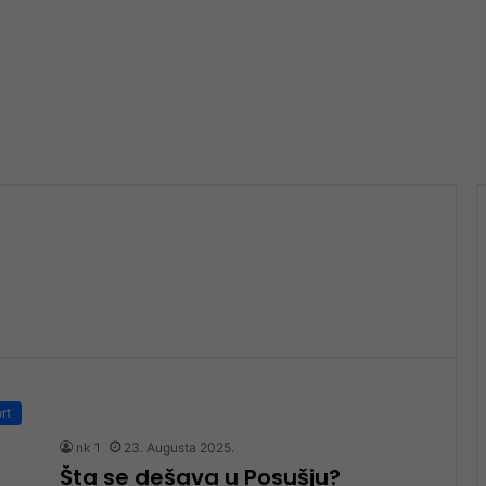
rt
nk 1
23. Augusta 2025.
Šta se dešava u Posušju?