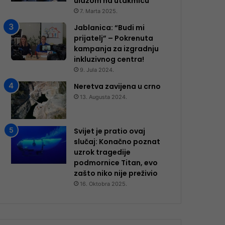
ulazom na utakmicu
7. Marta 2025.
Jablanica: “Budi mi
prijatelj” – Pokrenuta
kampanja za izgradnju
inkluzivnog centra!
9. Jula 2024.
Neretva zavijena u crno
13. Augusta 2024.
Svijet je pratio ovaj
slučaj: Konačno poznat
uzrok tragedije
podmornice Titan, evo
zašto niko nije preživio
16. Oktobra 2025.