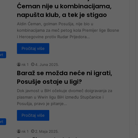
Ćeman nije u kombinacijama,
napušta klub, a tek je stigao
Aldin Ćeman, golman Posušja, nije bio u
kombinacijama za meč petog kola Premijer lige Bosne
i Hercegovine protiv Rudar Prijedora…
Pročitaj više
rt
nk 1
4. Juna 2025.
Baraž se možda neće ni igrati,
Posušje ostaje u ligi?
Dok javnost u BiH očekuje dvomeč doigravanja za
plasman u Wwin ligu BiH između Stupčanice i
Posušja, pravo je pitanje…
Pročitaj više
rt
nk 1
2. Maja 2025.