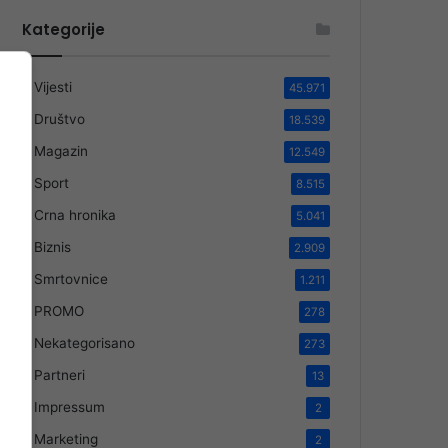
Kategorije
Vijesti
45.971
Društvo
18.539
Magazin
12.549
Sport
8.515
Crna hronika
5.041
Biznis
2.909
Smrtovnice
1.211
PROMO
278
Nekategorisano
273
Partneri
13
Impressum
2
Marketing
2