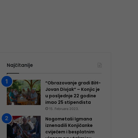
Najčitanije
“Obrazovanje gradi BiH-
Jovan Divjak“ – Konjic je
u posljednje 22 godine
imao 25 ​​stipendista
15. Februara 2023.
Nogometaši Igmana
iznenadili Konjičanke
cvijećem i besplatnim