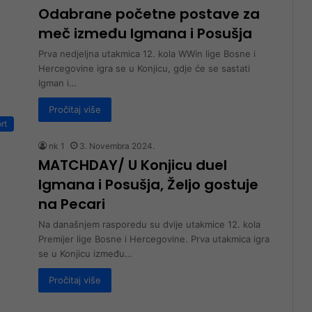
Odabrane početne postave za
meč između Igmana i Posušja
Prva nedjeljna utakmica 12. kola WWin lige Bosne i
Hercegovine igra se u Konjicu, gdje će se sastati
Igman i…
Pročitaj više
rt
nk 1
3. Novembra 2024.
MATCHDAY/ U Konjicu duel
Igmana i Posušja, Željo gostuje
na Pecari
Na današnjem rasporedu su dvije utakmice 12. kola
Premijer lige Bosne i Hercegovine. Prva utakmica igra
se u Konjicu između…
Pročitaj više