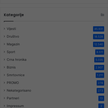
Kategorije
Vijesti
45.931
Društvo
18.528
Magazin
12.540
Sport
8.511
Crna hronika
5.035
Biznis
2.907
Smrtovnice
1.211
PROMO
278
Nekategorisano
273
Partneri
13
Impressum
2