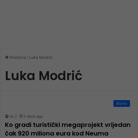
Početna
/
Luka Modrić
Luka Modrić
Biznis
nk 2
3 dana ago
Ko gradi turistički megaprojekt vrijedan
čak 920 miliona eura kod Neuma