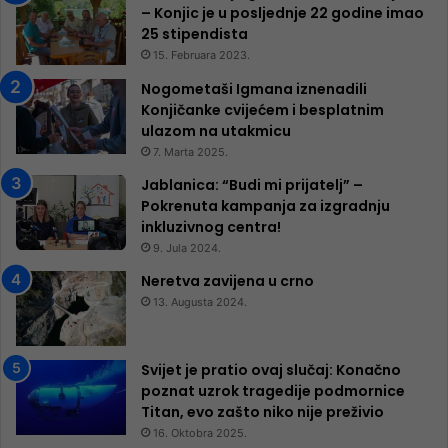
– Konjic je u posljednje 22 godine imao
25 ​​stipendista
15. Februara 2023.
Nogometaši Igmana iznenadili
Konjičanke cvijećem i besplatnim
ulazom na utakmicu
7. Marta 2025.
Jablanica: “Budi mi prijatelj” –
Pokrenuta kampanja za izgradnju
inkluzivnog centra!
9. Jula 2024.
Neretva zavijena u crno
13. Augusta 2024.
Svijet je pratio ovaj slučaj: Konačno
poznat uzrok tragedije podmornice
Titan, evo zašto niko nije preživio
16. Oktobra 2025.