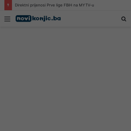
Direktni prijenosi Prve lige FBiH na MYTV-u
Meni
Pr