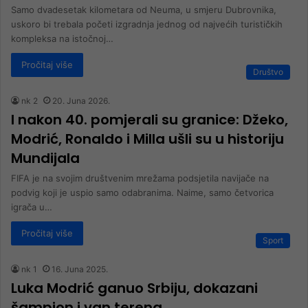
Samo dvadesetak kilometara od Neuma, u smjeru Dubrovnika,
uskoro bi trebala početi izgradnja jednog od najvećih turističkih
kompleksa na istočnoj…
Pročitaj više
Društvo
nk 2
20. Juna 2026.
I nakon 40. pomjerali su granice: Džeko,
Modrić, Ronaldo i Milla ušli su u historiju
Mundijala
FIFA je na svojim društvenim mrežama podsjetila navijače na
podvig koji je uspio samo odabranima. Naime, samo četvorica
igrača u…
Pročitaj više
Sport
nk 1
16. Juna 2025.
Luka Modrić ganuo Srbiju, dokazani
šampion i van terena