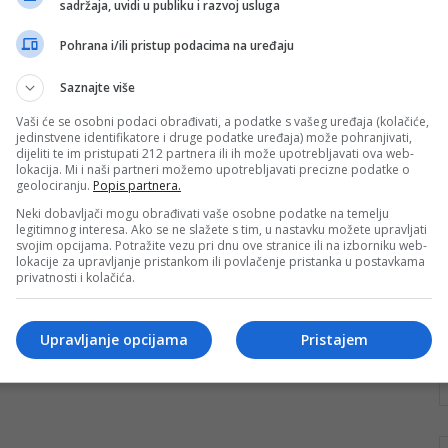
sadržaja, uvidi u publiku i razvoj usluga
učenika ima problem s
lokomotornim sistemom
Pohrana i/ili pristup podacima na uređaju
Sve više djece u školskom uzrastu ima izražene
Saznajte više
probleme koštano-zglobno-mišićnog sistema koji
omogućava promjenu položaja u prostoru, daje
Vaši će se osobni podaci obrađivati, a podatke s vašeg uređaja (kolačiće,
jedinstvene identifikatore i druge podatke uređaja) može pohranjivati,
čvrstoću tijelu…
dijeliti te im pristupati 212 partnera ili ih može upotrebljavati ova web-
lokacija. Mi i naši partneri možemo upotrebljavati precizne podatke o
Pročitaj više
geolociranju.
Popis partnera.
Neki dobavljači mogu obrađivati vaše osobne podatke na temelju
legitimnog interesa. Ako se ne slažete s tim, u nastavku možete upravljati
svojim opcijama. Potražite vezu pri dnu ove stranice ili na izborniku web-
lokacije za upravljanje pristankom ili povlačenje pristanka u postavkama
privatnosti i kolačića.
Upravljanje opcijama
Pristajem