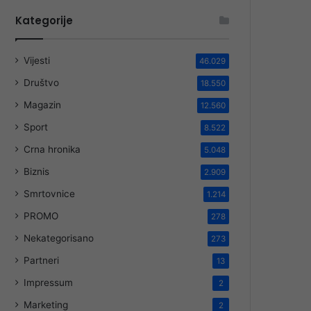
Kategorije
Vijesti
46.029
Društvo
18.550
Magazin
12.560
Sport
8.522
Crna hronika
5.048
Biznis
2.909
Smrtovnice
1.214
PROMO
278
Nekategorisano
273
Partneri
13
Impressum
2
Marketing
2