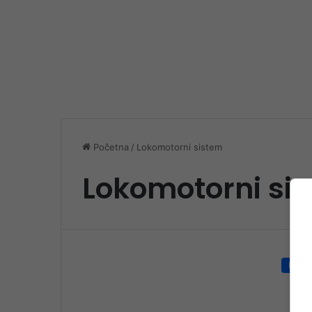
Početna
/
Lokomotorni sistem
Lokomotorni si
Društ