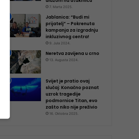
ulazom na utakmicu
7. Marta 2025.
Jablanica: “Budi mi
prijatelj” – Pokrenuta
kampanja za izgradnju
inkluzivnog centra!
9. Jula 2024.
Neretva zavijena u crno
13. Augusta 2024.
Svijet je pratio ovaj
slučaj: Konačno poznat
uzrok tragedije
podmornice Titan, evo
zašto niko nije preživio
16. Oktobra 2025.