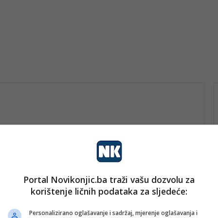
stem
Portal Novikonjic.ba traži vašu dozvolu za
vo
korištenje ličnih podataka za sljedeće:
nk 2
10. Novembra 2023.
Upozorenje struke: Sve više
Personalizirano oglašavanje i sadržaj, mjerenje oglašavanja i