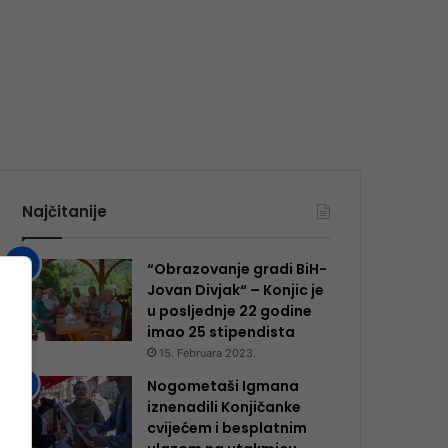
Najčitanije
“Obrazovanje gradi BiH-
Jovan Divjak“ – Konjic je
u posljednje 22 godine
imao 25 ​​stipendista
15. Februara 2023.
Nogometaši Igmana
iznenadili Konjičanke
cvijećem i besplatnim