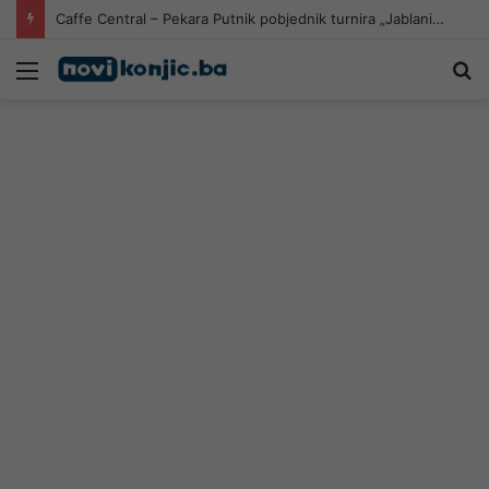
Caffe Central – Pekara Putnik pobjednik turnira „Jablanica 2026“
Meni
Pr