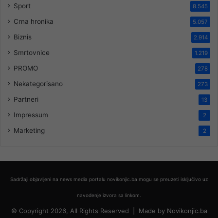
Sport
8.545
Crna hronika
5.057
Biznis
2.914
Smrtovnice
1.219
PROMO
278
Nekategorisano
273
Partneri
13
Impressum
2
Marketing
2
Sadržaji objavljeni na news media portalu novikonjic.ba mogu se preuzeti isključivo uz
navođenje izvora sa linkom.
© Copyright 2026, All Rights Reserved |
Made by
Novikonjic.ba