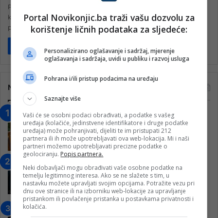
Početak proljeća je i vrijeme kada se kalemi voće. Samo
Portal Novikonjic.ba traži vašu dozvolu za
kalemljenjem voćka prenosi sve gene na plod. Posjetili smo
korištenje ličnih podataka za sljedeće:
poznatog…
Pročitaj više
Personalizirano oglašavanje i sadržaj, mjerenje
oglašavanja i sadržaja, uvidi u publiku i razvoj usluga
Pohrana i/ili pristup podacima na uređaju
Najčitanije
Saznajte više
“Obrazovanje gradi BiH-Jovan Divjak“
Vaši će se osobni podaci obrađivati, a podatke s vašeg
uređaja (kolačiće, jedinstvene identifikatore i druge podatke
– Konjic je u posljednje 22 godine imao
uređaja) može pohranjivati, dijeliti te im pristupati 212
25 ​​stipendista
partnera ili ih može upotrebljavati ova web-lokacija. Mi i naši
partneri možemo upotrebljavati precizne podatke o
15. Februara 2023.
geolociranju.
Popis partnera.
Nogometaši Igmana iznenadili
Neki dobavljači mogu obrađivati vaše osobne podatke na
Konjičanke cvijećem i besplatnim
temelju legitimnog interesa. Ako se ne slažete s tim, u
ulazom na utakmicu
nastavku možete upravljati svojim opcijama. Potražite vezu pri
dnu ove stranice ili na izborniku web-lokacije za upravljanje
7. Marta 2025.
pristankom ili povlačenje pristanka u postavkama privatnosti i
kolačića.
Jablanica: “Budi mi prijatelj” –