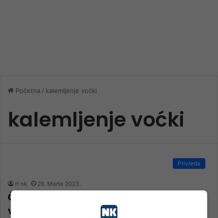
Početna
/
kalemljenje voćki
kalemljenje voćki
Privreda
rt nk
26. Marta 2023.
Četiri načina kalemljenja voća iz ruku
vrsnog majstora