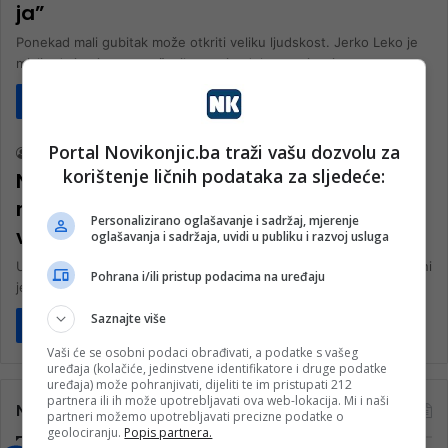
ja”
Ponekad mali gubitak može otkriti veliku ljudskost. Jerko Leko je
mislio da je njegov novčanik sa svim dokumentima i novcem…
Pročitaj više
Crna hronika
Portal Novikonjic.ba traži vašu dozvolu za
nk 2
20. Augusta 2023.
korištenje ličnih podataka za sljedeće:
Na parkingu mu ispao novčanik,
muškarac koji ga je pronašao ”ne želi
Personalizirano oglašavanje i sadržaj, mjerenje
vratiti novac”
oglašavanja i sadržaja, uvidi u publiku i razvoj usluga
U petak 18. 8. s parkinga u Ulici Ivana Miličevića u Mostaru u blizini
Pohrana i/ili pristup podacima na uređaju
jednog restorana ukraden je novčanik muškarcu.…
Saznajte više
Pročitaj više
Vaši će se osobni podaci obrađivati, a podatke s vašeg
uređaja (kolačiće, jedinstvene identifikatore i druge podatke
uređaja) može pohranjivati, dijeliti te im pristupati 212
partnera ili ih može upotrebljavati ova web-lokacija. Mi i naši
Najčitanije
partneri možemo upotrebljavati precizne podatke o
geolociranju.
Popis partnera.