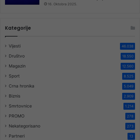
16. Oktobra 2025.
Kategorije
Vijesti
46.038
Društvo
18.550
Magazin
12.560
Sport
8.525
Crna hronika
5.049
Biznis
2.909
Smrtovnice
1.214
PROMO
278
Nekategorisano
273
Partneri
13