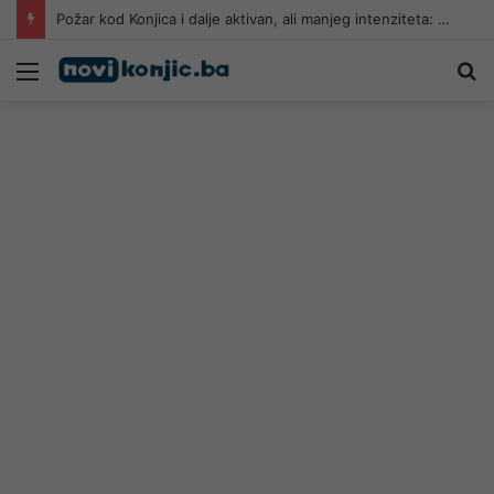
Požar kod Konjica i dalje aktivan, ali manjeg intenziteta: Ekipe ostaju na terenu
Meni
Pr