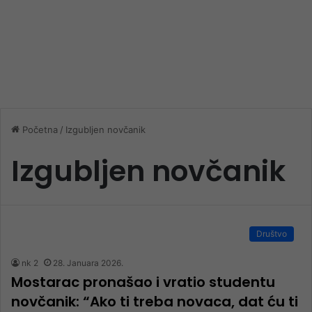
Početna
/
Izgubljen novčanik
Izgubljen novčanik
Društvo
nk 2
28. Januara 2026.
Mostarac pronašao i vratio studentu
novčanik: “Ako ti treba novaca, dat ću ti