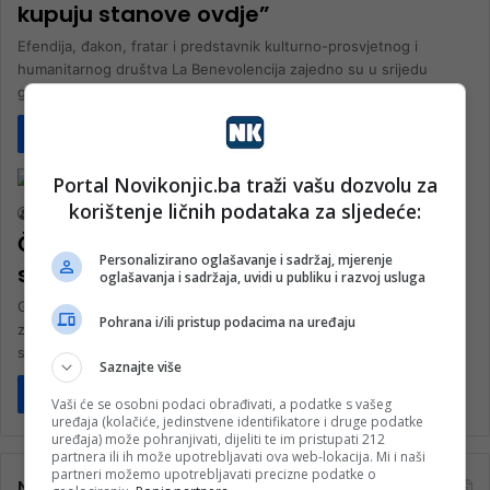
kupuju stanove ovdje”
Efendija, đakon, fratar i predstavnik kulturno-prosvjetnog i
humanitarnog društva La Benevolencija zajedno su u srijedu
gostovali u emisiji Pressing na…
Pročitaj više
Društvo
Portal Novikonjic.ba traži vašu dozvolu za
korištenje ličnih podataka za sljedeće:
nk 2
8. Marta 2024.
Čamdžić: Da ima dugme da zabrani
Personalizirano oglašavanje i sadržaj, mjerenje
slikanje iftara, ja bih ga pritisnuo
oglašavanja i sadržaja, uvidi u publiku i razvoj usluga
Gost izdanja Klix Studija s Emelom Burdžović bio je glavni
Pohrana i/ili pristup podacima na uređaju
zavidovićki imam Izet ef. Čamdžić. Uoči početka muslimanskog
svetog mjeseca…
Saznajte više
Pročitaj više
Vaši će se osobni podaci obrađivati, a podatke s vašeg
uređaja (kolačiće, jedinstvene identifikatore i druge podatke
uređaja) može pohranjivati, dijeliti te im pristupati 212
partnera ili ih može upotrebljavati ova web-lokacija. Mi i naši
partneri možemo upotrebljavati precizne podatke o
Najčitanije