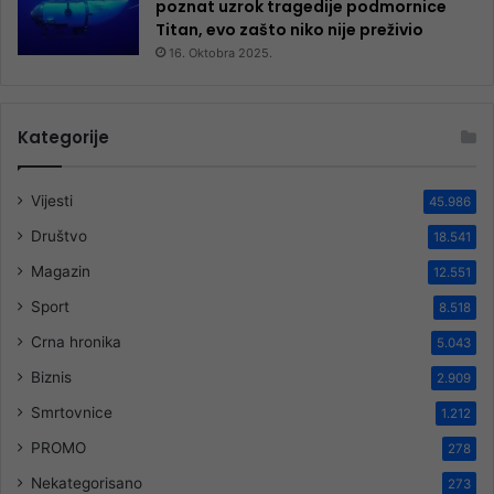
poznat uzrok tragedije podmornice
Titan, evo zašto niko nije preživio
16. Oktobra 2025.
Kategorije
Vijesti
45.986
Društvo
18.541
Magazin
12.551
Sport
8.518
Crna hronika
5.043
Biznis
2.909
Smrtovnice
1.212
PROMO
278
Nekategorisano
273