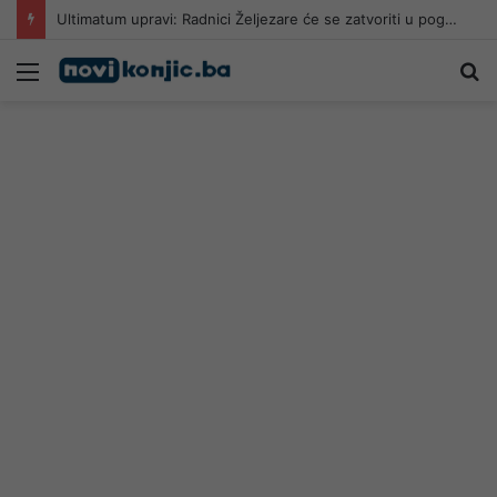
Ultimatum upravi: Radnici Željezare će se zatvoriti u pogone
Meni
Pr