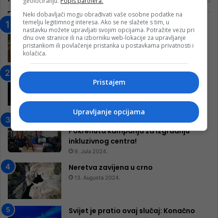
geolociranju.
Popis partnera.
Neki dobavljači mogu obrađivati vaše osobne podatke na
temelju legitimnog interesa. Ako se ne slažete s tim, u
“Obrazovanje gradi BiH-Jovan Divjak“
nastavku možete upravljati svojim opcijama. Potražite vezu pri
– Konjic je u posljednje 22 godine imao
dnu ove stranice ili na izborniku web-lokacije za upravljanje
pristankom ili povlačenje pristanka u postavkama privatnosti i
25 ​​stipendista
kolačića.
15. Februara 2023.
Nogometaši Igmana iznenadili
Pristajem
Konjičanke cvijećem i besplatnim
ulazom na utakmicu
7. Marta 2025.
Upravljanje opcijama
Jablanica: “Budi mi prijatelj” –
Pokrenuta kampanja za izgradnju
inkluzivnog centra!
9. Jula 2024.
Neretva zavijena u crno
13. Augusta 2024.
Svijet je pratio ovaj slučaj: Konačno