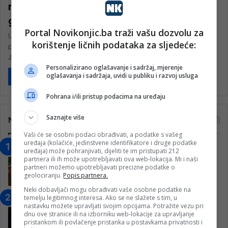
mnogo prije nego sam i sama postala
ginekolog
Portal Novikonjic.ba traži vašu dozvolu za
U svijetu ginekologije i akušerstva, neka imena se ističu po svojoj
korištenje ličnih podataka za sljedeće:
posvećenosti, stručnosti i predanosti poboljšanju zdravlja žena.
Jedno od…
Personalizirano oglašavanje i sadržaj, mjerenje
oglašavanja i sadržaja, uvidi u publiku i razvoj usluga
Pročitaj više
Pohrana i/ili pristup podacima na uređaju
Saznajte više
Najčitanije
Vaši će se osobni podaci obrađivati, a podatke s vašeg
uređaja (kolačiće, jedinstvene identifikatore i druge podatke
“Obrazovanje gradi BiH-Jovan Divjak“
uređaja) može pohranjivati, dijeliti te im pristupati 212
partnera ili ih može upotrebljavati ova web-lokacija. Mi i naši
– Konjic je u posljednje 22 godine imao
partneri možemo upotrebljavati precizne podatke o
25 ​​stipendista
geolociranju.
Popis partnera.
15. Februara 2023.
Neki dobavljači mogu obrađivati vaše osobne podatke na
Nogometaši Igmana iznenadili
temelju legitimnog interesa. Ako se ne slažete s tim, u
nastavku možete upravljati svojim opcijama. Potražite vezu pri
Konjičanke cvijećem i besplatnim
dnu ove stranice ili na izborniku web-lokacije za upravljanje
ulazom na utakmicu
pristankom ili povlačenje pristanka u postavkama privatnosti i