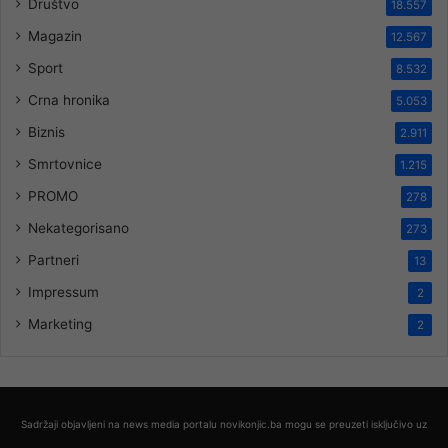
Društvo
18.557
Magazin
12.567
Sport
8.532
Crna hronika
5.053
Biznis
2.911
Smrtovnice
1.215
PROMO
278
Nekategorisano
273
Partneri
13
Impressum
2
Marketing
2
Sadržaji objavljeni na news media portalu novikonjic.ba mogu se preuzeti isključivo uz