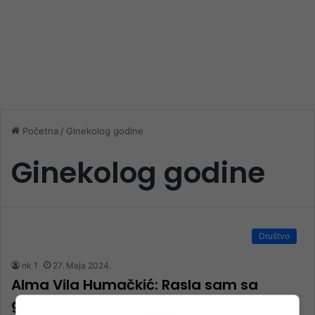
Početna
/
Ginekolog godine
Ginekolog godine
Društvo
nk 1
27. Maja 2024.
Alma Vila Humačkić: Rasla sam sa
ginekologijom i ona je bila dio mene