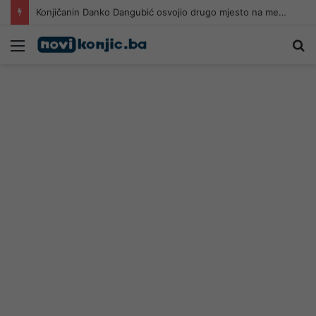
Konjičanin Danko Dangubić osvojio drugo mjesto na međunarodnim skokovima sa vodopada u Jajcu
Meni
Pr