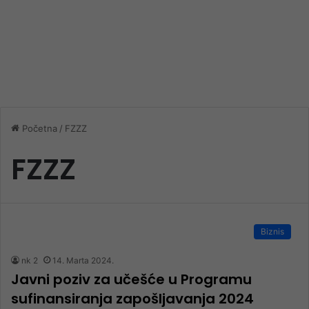
Početna
/
FZZZ
FZZZ
Biznis
nk 2
14. Marta 2024.
Javni poziv za učešće u Programu
sufinansiranja zapošljavanja 2024