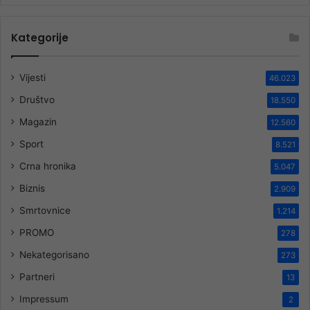
Kategorije
Vijesti
46.023
Društvo
18.550
Magazin
12.560
Sport
8.521
Crna hronika
5.047
Biznis
2.909
Smrtovnice
1.214
PROMO
278
Nekategorisano
273
Partneri
13
Impressum
2