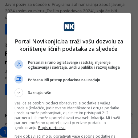
Javni poziv za učešće u Programu sufinansiranja zapošljavanja
2024 (osim za mjeru „Tražim poslodavca 2024“, koja će biti
objavljena naknadno)…
Pročitaj više
Biznis
Portal Novikonjic.ba traži vašu dozvolu za
nk 2
24. Maja 2023.
korištenje ličnih podataka za sljedeće:
FZZZ: Objavljen javni poziv za
nezaposlene: Tražim poslodavca 2023
Personalizirano oglašavanje i sadržaj, mjerenje
oglašavanja i sadržaja, uvidi u publiku i razvoj usluga
Javni poziv za učešće u mjeri Tražim poslodavca 2023, za fizičke
osobe registrirane na evidenciji nezaposlenih u FBiH, bit će…
Pohrana i/ili pristup podacima na uređaju
Pročitaj više
Saznajte više
Vaši će se osobni podaci obrađivati, a podatke s vašeg
uređaja (kolačiće, jedinstvene identifikatore i druge podatke
uređaja) može pohranjivati, dijeliti te im pristupati 212
Najčitanije
partnera ili ih može upotrebljavati ova web-lokacija. Mi i naši
partneri možemo upotrebljavati precizne podatke o
geolociranju.
Popis partnera.
“Obrazovanje gradi BiH-Jovan Divjak“
Neki dobavljači mogu obrađivati vaše osobne podatke na