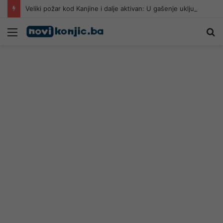
Veliki požar kod Kanjine i dalje aktivan: U gašenje uključen i helikopter Oružanih snaga BiH
Meni
Pr