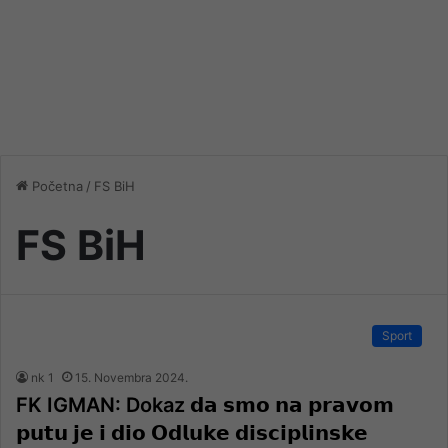
Početna
/
FS BiH
FS BiH
Sport
nk 1
15. Novembra 2024.
FK IGMAN: Dokaz 𝗱𝗮 𝘀𝗺𝗼 𝗻𝗮 𝗽𝗿𝗮𝘃𝗼𝗺
𝗽𝘂𝘁𝘂 𝗷𝗲 𝗶 𝗱𝗶𝗼 𝗢𝗱𝗹𝘂𝗸𝗲 𝗱𝗶𝘀𝗰𝗶𝗽𝗹𝗶𝗻𝘀𝗸𝗲