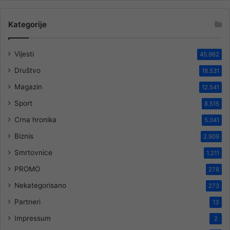
Kategorije
Vijesti
45.962
Društvo
18.531
Magazin
12.541
Sport
8.515
Crna hronika
5.041
Biznis
2.909
Smrtovnice
1.211
PROMO
278
Nekategorisano
273
Partneri
13
Impressum
2