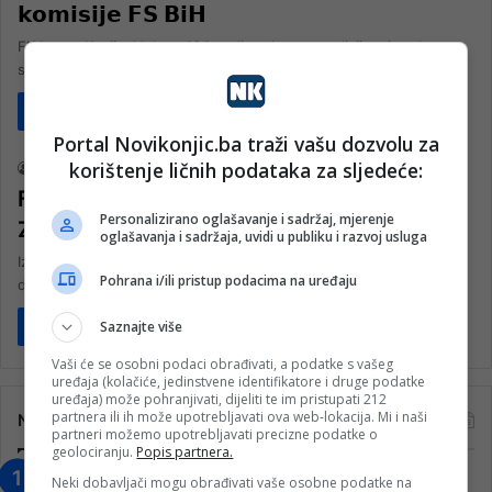
𝗸𝗼𝗺𝗶𝘀𝗶𝗷𝗲 𝗙𝗦 𝗕𝗶𝗛
FK Igman Konjic, klub sa 104 godine dugom tradicijom je tokom
svog djelovanja iznjedrio na stotine kvalitetnih fudbalera, ali ono…
Pročitaj više
Sport
Portal Novikonjic.ba traži vašu dozvolu za
korištenje ličnih podataka za sljedeće:
nk 1
4. Januara 2023.
FSBiH danas imenuje novog selektora
Personalizirano oglašavanje i sadržaj, mjerenje
Zmajeva
oglašavanja i sadržaja, uvidi u publiku i razvoj usluga
Izvršni odbor Fudbalskog saveza Bosne i Hercegovine sastaje se
Pohrana i/ili pristup podacima na uređaju
danas u Sarajevu, a najvažnija tačka dnevnog reda će biti izbor…
Saznajte više
Pročitaj više
Vaši će se osobni podaci obrađivati, a podatke s vašeg
uređaja (kolačiće, jedinstvene identifikatore i druge podatke
uređaja) može pohranjivati, dijeliti te im pristupati 212
partnera ili ih može upotrebljavati ova web-lokacija. Mi i naši
Najčitanije
partneri možemo upotrebljavati precizne podatke o
geolociranju.
Popis partnera.
Neki dobavljači mogu obrađivati vaše osobne podatke na
“Obrazovanje gradi BiH-Jovan Divjak“ –