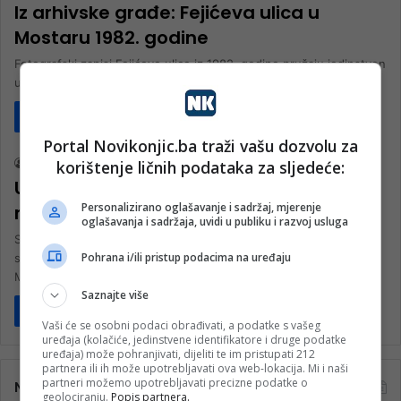
Iz arhivske građe: Fejićeva ulica u
Mostaru 1982. godine
Fotografski zapisi Fejićeve ulice iz 1982. godine pružaju jedinstven
uvid u izgled i život centralne gradske zone Mostara prije više…
Pročitaj više
Društvo
Portal Novikonjic.ba traži vašu dozvolu za
korištenje ličnih podataka za sljedeće:
nk 2
24. Marta 2023.
U Fejićevoj ulici u Mostaru otvoren
Personalizirano oglašavanje i sadržaj, mjerenje
ramazanski bazar
oglašavanja i sadržaja, uvidi u publiku i razvoj usluga
Sinoć je u Fejićevoj ulici u Mostaru otvoren ramazanski bazar koji
Pohrana i/ili pristup podacima na uređaju
svojom ponudom već prvu večer mami sve prolaznike.
Mostarsko…
Saznajte više
Pročitaj više
Vaši će se osobni podaci obrađivati, a podatke s vašeg
uređaja (kolačiće, jedinstvene identifikatore i druge podatke
uređaja) može pohranjivati, dijeliti te im pristupati 212
partnera ili ih može upotrebljavati ova web-lokacija. Mi i naši
partneri možemo upotrebljavati precizne podatke o
Najčitanije
geolociranju.
Popis partnera.