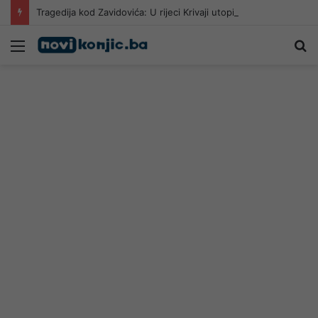
Tragedija kod Zavidovića: U rijeci Krivaji utopio se 24-godišnji muškarac
Meni
Pr