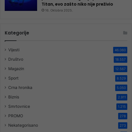
Titan, evo zašto niko nije preživio
16. Oktobra 2025.
Kategorije
Vijesti
46.060
Društvo
18.557
Magazin
12.567
Sport
8.529
Crna hronika
5.050
Biznis
2.911
Smrtovnice
1.215
PROMO
278
Nekategorisano
273