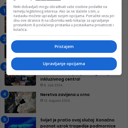
Neki dobavljači mogu obrađivati vaše osobne podatke na
temelju legitimnog interesa. Ako se ne slažete s tim, u
“Obrazovanje gradi BiH-Jovan Divjak“
nastavku možete upravljati svojim opcijama. Potražite vezu pri
– Konjic je u posljednje 22 godine imao
dnu ove stranice ili na izborniku web-lokacije za upravljanje
25 ​​stipendista
pristankom ili povlačenje pristanka u postavkama privatnosti i
kolačića.
15. Februara 2023.
Nogometaši Igmana iznenadili
Konjičanke cvijećem i besplatnim
Pristajem
ulazom na utakmicu
7. Marta 2025.
Upravljanje opcijama
Jablanica: “Budi mi prijatelj” –
Pokrenuta kampanja za izgradnju
inkluzivnog centra!
9. Jula 2024.
Neretva zavijena u crno
13. Augusta 2024.
Svijet je pratio ovaj slučaj: Konačno
poznat uzrok tragedije podmornice