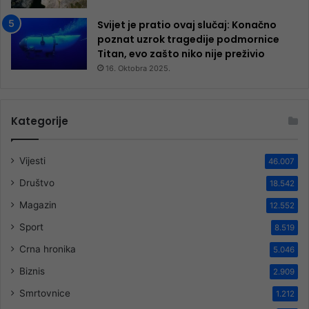
Svijet je pratio ovaj slučaj: Konačno
poznat uzrok tragedije podmornice
Titan, evo zašto niko nije preživio
16. Oktobra 2025.
Kategorije
Vijesti
46.007
Društvo
18.542
Magazin
12.552
Sport
8.519
Crna hronika
5.046
Biznis
2.909
Smrtovnice
1.212