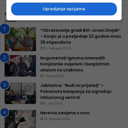
Upravljanje opcijama
Najčitanije
“Obrazovanje gradi BiH-Jovan Divjak“
– Konjic je u posljednje 22 godine imao
25 ​​stipendista
15. Februara 2023.
Nogometaši Igmana iznenadili
Konjičanke cvijećem i besplatnim
ulazom na utakmicu
7. Marta 2025.
Jablanica: “Budi mi prijatelj” –
Pokrenuta kampanja za izgradnju
inkluzivnog centra!
9. Jula 2024.
Neretva zavijena u crno
13. Augusta 2024.