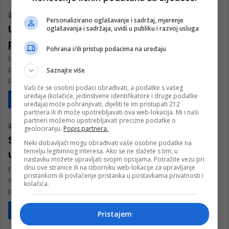
nk 2
6. Oktobra 2023.
Personalizirano oglašavanje i sadržaj, mjerenje
U ponedjeljak počinje drugi ciklus
oglašavanja i sadržaja, uvidi u publiku i razvoj usluga
pojačanih inspekcijskih nadzora u FBiH
Pohrana i/ili pristup podacima na uređaju
U okviru aktivnosti na suzbijanju nezakonitih djelatnosti u
pojedinim oblastima inspekcijskog nadzora koje su prepoznate
Saznajte više
pod pojmom sive ekonomije, Federalna…
Vaši će se osobni podaci obrađivati, a podatke s vašeg
uređaja (kolačiće, jedinstvene identifikatore i druge podatke
Pročitaj više
uređaja) može pohranjivati, dijeliti te im pristupati 212
Biznis
partnera ili ih može upotrebljavati ova web-lokacija. Mi i naši
partneri možemo upotrebljavati precizne podatke o
rt nk
20. Decembra 2022.
geolociranju.
Popis partnera.
Sporna flaširana voda: Rezultati analiza
Neki dobavljači mogu obrađivati vaše osobne podatke na
temelju legitimnog interesa. Ako se ne slažete s tim, u
uredni, rok istekao
nastavku možete upravljati svojim opcijama. Potražite vezu pri
dnu ove stranice ili na izborniku web-lokacije za upravljanje
Foto: ilustracija Google Od sedam voda koje, prema rezultatima
pristankom ili povlačenje pristanka u postavkama privatnosti i
monitoringa Zavoda sadrže bakterije koje ne smiju biti prisutne u
kolačića.
prirodnim…
Pročitaj više
Pristajem