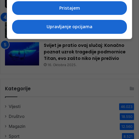
inkluzivnog centra!
Pristajem
9. Jula 2024.
Neretva zavijena u crno
13. Augusta 2024.
Upravljanje opcijama
Svijet je pratio ovaj slučaj: Konačno
poznat uzrok tragedije podmornice
Titan, evo zašto niko nije preživio
16. Oktobra 2025.
Kategorije
Vijesti
46.023
Društvo
18.550
Magazin
12.560
Sport
8.521