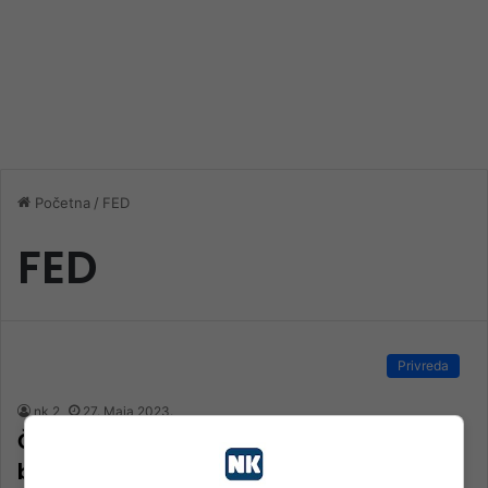
Početna
/
FED
FED
Privreda
nk 2
27. Maja 2023.
Čemu Nikšićevo “ne” MMF-u i da li će u
budžetu FBiH biti dovoljno novca