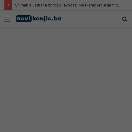
Snimak s Jadrana zgrozio javnost: Muškarac jet skijem ometao avione koji su gasili požar
Meni
Pr