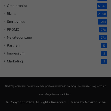
Crna hronika
5.047
Biznis
2.909
Smrtovnice
1.214
PROMO
278
Nekategorisano
273
Partneri
13
Impressum
2
Marketing
2
Sadržaji objavljeni na news media portalu novikonjic.ba mogu se preuzeti isključivo uz
navođenje izvora sa linkom.
© Copyright 2026, All Rights Reserved |
Made by
Novikonjic.ba