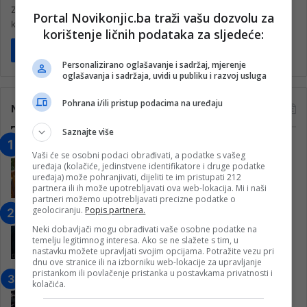
Zbog čega se premijer FBiH Nermin Nikšić (SDP) protivi rastu
Portal Novikonjic.ba traži vašu dozvolu za
kamata i snižavanju plata u javnom sektoru? To je ono…
korištenje ličnih podataka za sljedeće:
Pročitaj više
Personalizirano oglašavanje i sadržaj, mjerenje
oglašavanja i sadržaja, uvidi u publiku i razvoj usluga
Pohrana i/ili pristup podacima na uređaju
Najčitanije
Saznajte više
“Obrazovanje gradi BiH-Jovan Divjak“
Vaši će se osobni podaci obrađivati, a podatke s vašeg
– Konjic je u posljednje 22 godine imao
uređaja (kolačiće, jedinstvene identifikatore i druge podatke
25 ​​stipendista
uređaja) može pohranjivati, dijeliti te im pristupati 212
partnera ili ih može upotrebljavati ova web-lokacija. Mi i naši
15. Februara 2023.
partneri možemo upotrebljavati precizne podatke o
geolociranju.
Popis partnera.
Nogometaši Igmana iznenadili
Konjičanke cvijećem i besplatnim
Neki dobavljači mogu obrađivati vaše osobne podatke na
temelju legitimnog interesa. Ako se ne slažete s tim, u
ulazom na utakmicu
nastavku možete upravljati svojim opcijama. Potražite vezu pri
7. Marta 2025.
dnu ove stranice ili na izborniku web-lokacije za upravljanje
pristankom ili povlačenje pristanka u postavkama privatnosti i
Jablanica: “Budi mi prijatelj” –
kolačića.
Pokrenuta kampanja za izgradnju