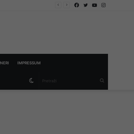
Facebook
Twitter
YouTube
Instagram
NERI
IMPRESSUM
Switch
Pretraži
skin