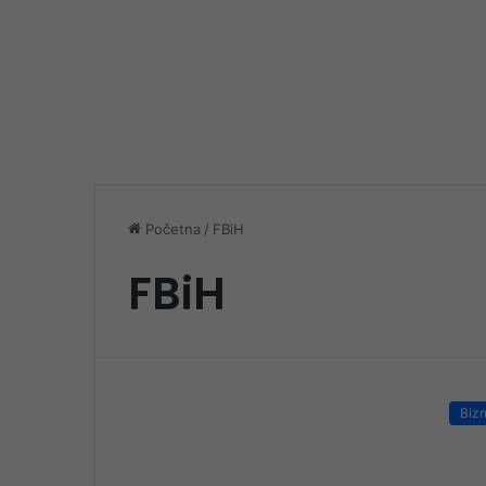
Početna
/
FBiH
FBiH
Bizn