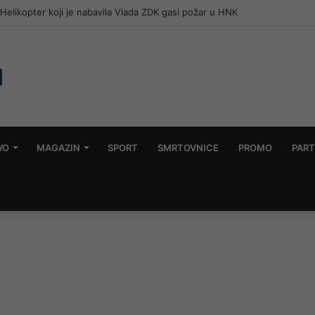
ra Putnik i Jasmin Čilić – Žule prvi polufinalisti turnira “Jablanica 2026”
VO
MAGAZIN
SPORT
SMRTOVNICE
PROMO
PART