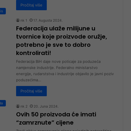
Pročitaj više
is
nk 1
17. Augusta 2024.
Federacija ulaže milijune u
tvornice koje proizvode oružje,
potrebno je sve to dobro
kontrolirati!
Federacija BiH daje nove poticaje za poduzeća
namjenske industrije. Federalno ministarstvo
energije, rudarststva i industrije objavilo je javni poziv
poduzećima…
Pročitaj više
da
nk 2
20. Juna 2024.
Ovih 50 proizvoda će imati
“zamrznute” cijene
Treći ciklus zamrzavanja cijena pojedinih potrepština