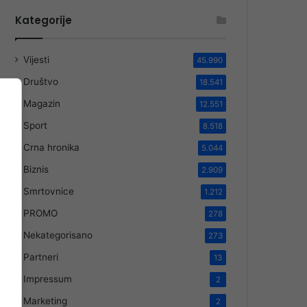
Kategorije
Vijesti
45.990
Društvo
18.541
Magazin
12.551
Sport
8.518
Crna hronika
5.044
Biznis
2.909
Smrtovnice
1.212
PROMO
278
Nekategorisano
273
Partneri
13
Impressum
2
Marketing
2