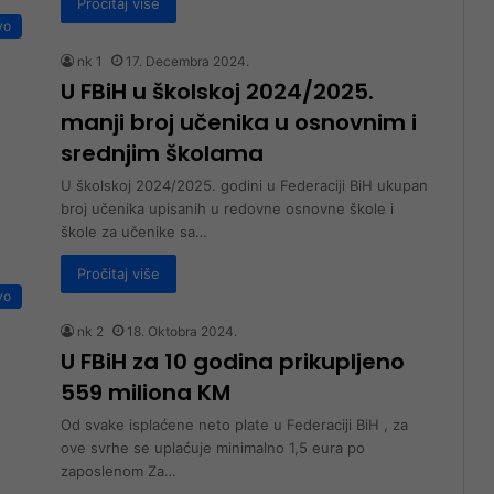
Pročitaj više
vo
nk 1
17. Decembra 2024.
U FBiH u školskoj 2024/2025.
manji broj učenika u osnovnim i
srednjim školama
U školskoj 2024/2025. godini u Federaciji BiH ukupan
broj učenika upisanih u redovne osnovne škole i
škole za učenike sa…
Pročitaj više
vo
nk 2
18. Oktobra 2024.
U FBiH za 10 godina prikupljeno
559 miliona KM
Od svake isplaćene neto plate u Federaciji BiH , za
ove svrhe se uplaćuje minimalno 1,5 eura po
zaposlenom Za…