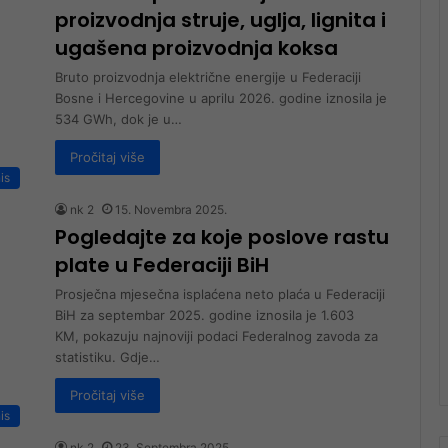
proizvodnja struje, uglja, lignita i
ugašena proizvodnja koksa
Bruto proizvodnja električne energije u Federaciji
Bosne i Hercegovine u aprilu 2026. godine iznosila je
534 GWh, dok je u…
Pročitaj više
is
nk 2
15. Novembra 2025.
Pogledajte za koje poslove rastu
plate u Federaciji BiH
Prosječna mjesečna isplaćena neto plaća u Federaciji
BiH za septembar 2025. godine iznosila je 1.603
KM, pokazuju najnoviji podaci Federalnog zavoda za
statistiku. Gdje…
Pročitaj više
is
nk 2
23. Septembra 2025.