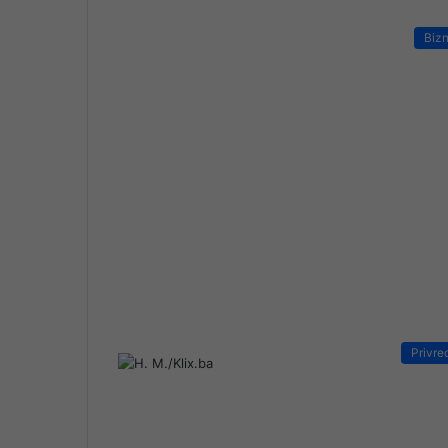
Bizn
Privre