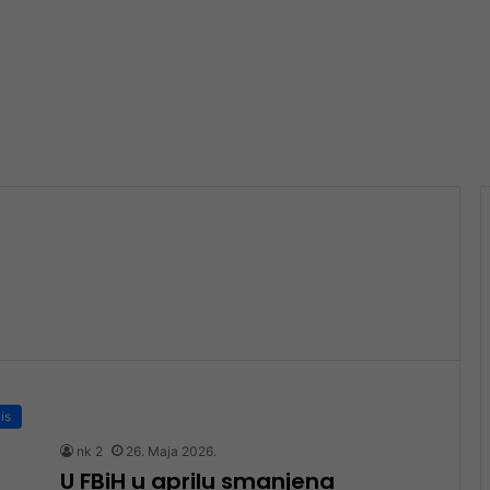
is
nk 2
26. Maja 2026.
U FBiH u aprilu smanjena