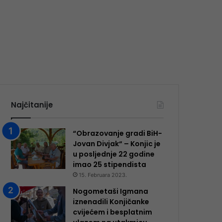
Najčitanije
“Obrazovanje gradi BiH-
Jovan Divjak“ – Konjic je
u posljednje 22 godine
imao 25 ​​stipendista
15. Februara 2023.
Nogometaši Igmana
iznenadili Konjičanke
cvijećem i besplatnim