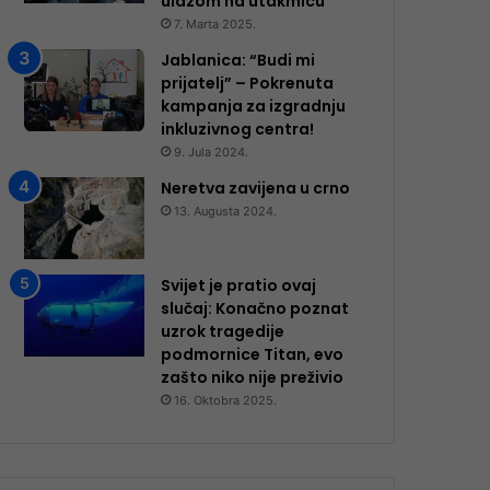
ulazom na utakmicu
7. Marta 2025.
Jablanica: “Budi mi
prijatelj” – Pokrenuta
kampanja za izgradnju
inkluzivnog centra!
9. Jula 2024.
Neretva zavijena u crno
13. Augusta 2024.
Svijet je pratio ovaj
slučaj: Konačno poznat
uzrok tragedije
podmornice Titan, evo
zašto niko nije preživio
16. Oktobra 2025.