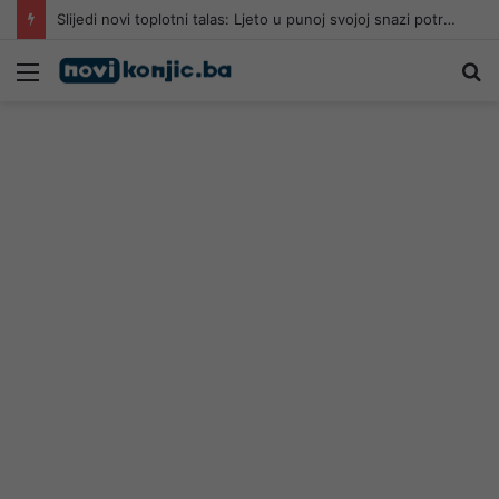
Slijedi novi toplotni talas: Ljeto u punoj svojoj snazi potrajat će do…
Meni
Pr