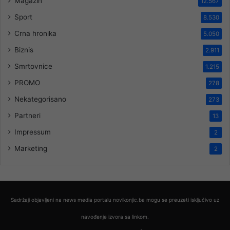
Magazin
12.567
Sport
8.530
Crna hronika
5.050
Biznis
2.911
Smrtovnice
1.215
PROMO
278
Nekategorisano
273
Partneri
13
Impressum
2
Marketing
2
Sadržaji objavljeni na news media portalu novikonjic.ba mogu se preuzeti isključivo uz
navođenje izvora sa linkom.