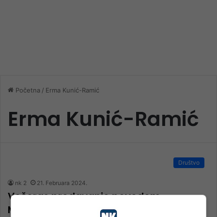
Početna
/
Erma Kunić-Ramić
Erma Kunić-Ramić
Društvo
nk 2
21. Februara 2024.
Večeras predavanje povodom
Međunarodnog dana maternjeg jezika