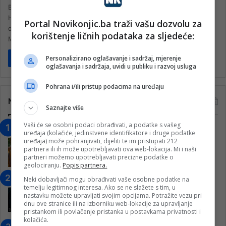
Bošnjačka zajednica kulture “Preporod”, regionalno društvo
Hercegovina i Bošnjačka zajednica kulture “Preporod”, gradsko
Portal Novikonjic.ba traži vašu dozvolu za
društvo Konjic, organizuje javno predavanje povodom
korištenje ličnih podataka za sljedeće:
Međunarodnog…
Personalizirano oglašavanje i sadržaj, mjerenje
Pročitaj više
oglašavanja i sadržaja, uvidi u publiku i razvoj usluga
Pohrana i/ili pristup podacima na uređaju
Najčitanije
Saznajte više
Vaši će se osobni podaci obrađivati, a podatke s vašeg
“Obrazovanje gradi BiH-Jovan Divjak“
uređaja (kolačiće, jedinstvene identifikatore i druge podatke
– Konjic je u posljednje 22 godine imao
uređaja) može pohranjivati, dijeliti te im pristupati 212
partnera ili ih može upotrebljavati ova web-lokacija. Mi i naši
25 ​​stipendista
partneri možemo upotrebljavati precizne podatke o
15. Februara 2023.
geolociranju.
Popis partnera.
Nogometaši Igmana iznenadili
Neki dobavljači mogu obrađivati vaše osobne podatke na
temelju legitimnog interesa. Ako se ne slažete s tim, u
Konjičanke cvijećem i besplatnim
nastavku možete upravljati svojim opcijama. Potražite vezu pri
ulazom na utakmicu
dnu ove stranice ili na izborniku web-lokacije za upravljanje
pristankom ili povlačenje pristanka u postavkama privatnosti i
7. Marta 2025.
kolačića.