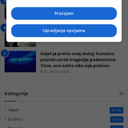
Jablanica: “Budi mi prijatelj” –
Pokrenuta kampanja za izgradnju
inkluzivnog centra!
Pristajem
9. Jula 2024.
Neretva zavijena u crno
Upravljanje opcijama
13. Augusta 2024.
Svijet je pratio ovaj slučaj: Konačno
poznat uzrok tragedije podmornice
Titan, evo zašto niko nije preživio
16. Oktobra 2025.
Kategorije
Vijesti
46.062
Društvo
18.557