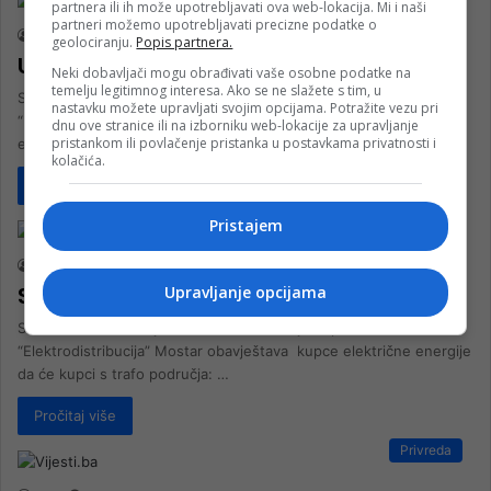
partnera ili ih može upotrebljavati ova web-lokacija. Mi i naši
partneri možemo upotrebljavati precizne podatke o
nk 2
17. Marta 2025.
geolociranju.
Popis partnera.
U srijedu Kolonija bez struje
Neki dobavljači mogu obrađivati vaše osobne podatke na
temelju legitimnog interesa. Ako se ne slažete s tim, u
Služba za odnose sa javnošću i informisanje kupaca Podružnica
nastavku možete upravljati svojim opcijama. Potražite vezu pri
“Elektrodistribucija” Mostar obavještava kupce električne
dnu ove stranice ili na izborniku web-lokacije za upravljanje
pristankom ili povlačenje pristanka u postavkama privatnosti i
energije da će kupci s trafo područja Soliter (TS br.…
kolačića.
Pročitaj više
Društvo
Pristajem
nk 2
4. Marta 2025.
Sutra bez struje dijelovi Klisa
Upravljanje opcijama
Služba za odnose s javnošću i informisanje kupaca Podružnica
“Elektrodistribucija” Mostar obavještava kupce električne energije
da će kupci s trafo područja: …
Pročitaj više
Privreda