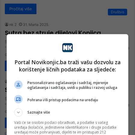
Pročitaj više
Društvo
nk 2
31. Marta 2025.
Sutra bez struje dijelovi Konjica
Služba za odnose s javnošću i informisanje kupaca Podružnica
“Elektrodistribucija” Mostar obavještava kupce električne energije
da će dio kupaca s trafo područja Spotrska…
Portal Novikonjic.ba traži vašu dozvolu za
Pročitaj više
korištenje ličnih podataka za sljedeće:
Privreda
nk 2
26. Marta 2025.
Personalizirano oglašavanje i sadržaj, mjerenje
oglašavanja i sadržaja, uvidi u publiku i razvoj usluga
Sutra bez struje dijelovi Konjica
Služba za odnose s javnošću i informisanje kupaca Podružnica
Pohrana i/ili pristup podacima na uređaju
“Elektrodistribucija” Mostar obavještava kupce električne energije
da će kupci s trafo područja Orašje…
Saznajte više
Vaši će se osobni podaci obrađivati, a podatke s vašeg
Pročitaj više
uređaja (kolačiće, jedinstvene identifikatore i druge podatke
uređaja) može pohranjivati, dijeliti te im pristupati 212
Privreda