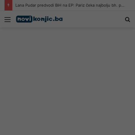
Lana Pudar predvodi BiH na EP: Pariz čeka najbolju bh. plivačicu
Meni
Pr