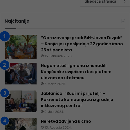
Slijedeća stranica
Najčitanije
“Obrazovanje gradi BiH-Jovan Divjak“
– Konjic je u posljednje 22 godine imao
25 ​​stipendista
15. Februara 2023.
Nogometaši Igmana iznenadili
Konjičanke cvijećem i besplatnim
ulazom na utakmicu
7. Marta 2025.
Jablanica: “Budi mi prijatelj” –
Pokrenuta kampanja za izgradnju
inkluzivnog centra!
9. Jula 2024.
Neretva zavijena u crno
13. Augusta 2024.