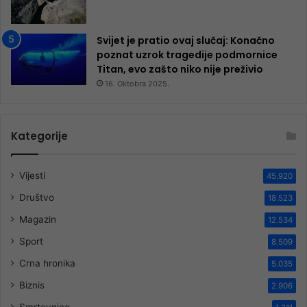
Svijet je pratio ovaj slučaj: Konačno
poznat uzrok tragedije podmornice
Titan, evo zašto niko nije preživio
16. Oktobra 2025.
Kategorije
Vijesti
45.920
Društvo
18.523
Magazin
12.534
Sport
8.509
Crna hronika
5.035
Biznis
2.906