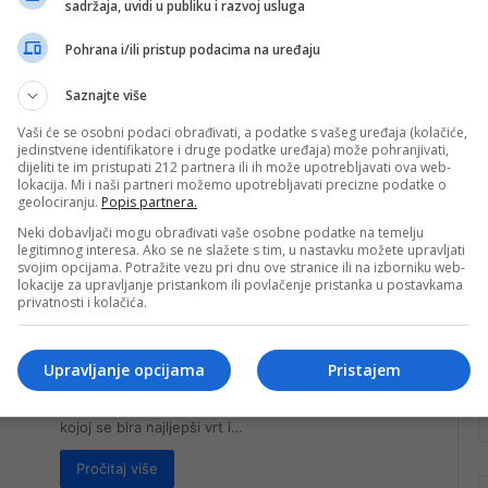
sadržaja, uvidi u publiku i razvoj usluga
ekološku akciju čišćenja parka i
šetališta u Konjicu
Pohrana i/ili pristup podacima na uređaju
Učenici IV-2 i IV-4 danas su, povodom Dana planete
Saznajte više
Zemlje, organizovali ekološku akciju čišćenja u
Konjicu. Tokom aktivnosti šetali su…
Vaši će se osobni podaci obrađivati, a podatke s vašeg uređaja (kolačiće,
jedinstvene identifikatore i druge podatke uređaja) može pohranjivati,
dijeliti te im pristupati 212 partnera ili ih može upotrebljavati ova web-
Pročitaj više
lokacija. Mi i naši partneri možemo upotrebljavati precizne podatke o
vo
geolociranju.
Popis partnera.
nk 2
8. Maja 2023.
Neki dobavljači mogu obrađivati vaše osobne podatke na temelju
legitimnog interesa. Ako se ne slažete s tim, u nastavku možete upravljati
Radio Konjic: Prijavite se na
svojim opcijama. Potražite vezu pri dnu ove stranice ili na izborniku web-
ekološku akciju „Majska ruža
lokacije za upravljanje pristankom ili povlačenje pristanka u postavkama
privatnosti i kolačića.
2023“ u kojoj se bira najljepši vrt
i balkon u Konjicu
Upravljanje opcijama
Pristajem
Radio Konjic danas je počeo s realizacijom
ovogodišnje ekološke akcije „Majska ruža 2023.“ u
kojoj se bira najljepši vrt i…
Pročitaj više