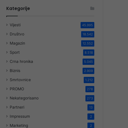
Kategorije
Vijesti
45.995
Društvo
18.542
Magazin
12.552
Sport
8.518
Crna hronika
5.045
Biznis
2.909
Smrtovnice
1.212
PROMO
278
Nekategorisano
273
Partneri
13
Impressum
2
Marketing
2