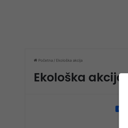
Početna
/
Ekološka akcija
Ekološka akcija
Društ