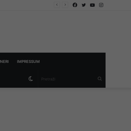
Facebook
Twitter
YouTube
Instagram
NERI
IMPRESSUM
Switch
Pretraži
skin