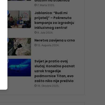
ulazom na utakmicu
7. Marta 2025.
Jablanica: “Budi mi
prijatelj” – Pokrenuta
kampanja za izgradnju
inkluzivnog centra!
9. Jula 2024.
Neretva zavijena u crno
13. Augusta 2024.
Svijet je pratio ovaj
slučaj: Konačno poznat
uzrok tragedije
podmornice Titan, evo
zašto niko nije preživio
16. Oktobra 2025.