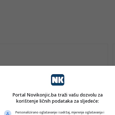
Portal Novikonjic.ba traži vašu dozvolu za
vo
korištenje ličnih podataka za sljedeće:
nk 2
22. Aprila 2026.
Konjički osnovci organizovali
Personalizirano oglašavanje i sadržaj, mjerenje oglašavanja i