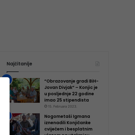
Najčitanije
“Obrazovanje gradi BiH-
Jovan Divjak“ – Konjic je
u posljednje 22 godine
imao 25 ​​stipendista
15. Februara 2023.
Nogometaši Igmana
iznenadili Konjičanke
cvijećem i besplatnim