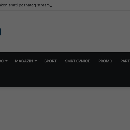
kon smrti poznatog streamera: Prijenos uživo prikazivao zlostavljanje
VO
MAGAZIN
SPORT
SMRTOVNICE
PROMO
PART