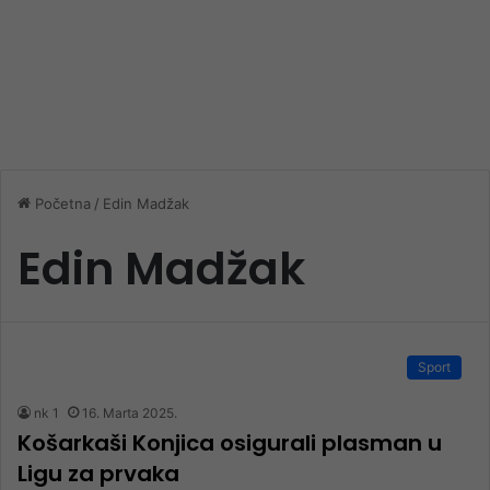
Početna
/
Edin Madžak
Edin Madžak
Sport
nk 1
16. Marta 2025.
Košarkaši Konjica osigurali plasman u
Ligu za prvaka