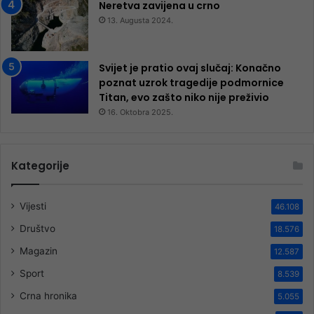
Neretva zavijena u crno
13. Augusta 2024.
Svijet je pratio ovaj slučaj: Konačno
poznat uzrok tragedije podmornice
Titan, evo zašto niko nije preživio
16. Oktobra 2025.
Kategorije
Vijesti
46.108
Društvo
18.576
Magazin
12.587
Sport
8.539
Crna hronika
5.055