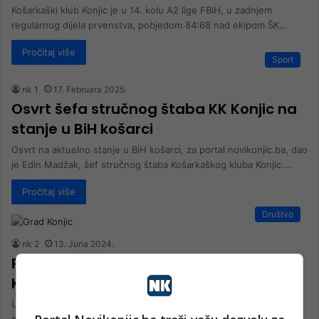
Košarkaški klub Konjic je u 14. kolu A2 lige FBiH, u zadnjem
regularnog dijela prvenstva, pobjedom 84:68 nad ekipom ŠK…
Pročitaj više
Sport
nk 1
17. Februara 2025.
Osvrt šefa stručnog štaba KK Konjic na
stanje u BiH košarci
Osvrt na aktuelno stanje u BiH košarci, za portal novikonjic.ba, dao
je Edin Madžak, šef stručnog štaba Košarkaškog kluba Konjic:…
Pročitaj više
Društvo
nk 2
13. Juna 2024.
Postavljen parket u Sportskoj dvorani
Konjic
U okviru aktivnosti kojima Grad Konjic obilježava Dan grada danas