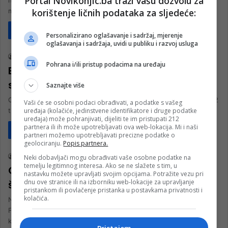
Portal Novikonjic.ba traži vašu dozvolu za
na svečan način sportistima i rekreativcima predata na korištenje
korištenje ličnih podataka za sljedeće:
moderna…
Pročitaj više
Personalizirano oglašavanje i sadržaj, mjerenje
Sport
oglašavanja i sadržaja, uvidi u publiku i razvoj usluga
nk 1
21. Oktobra 2023.
Pohrana i/ili pristup podacima na uređaju
Edin Madžak, trener KK Konjic: U novoj
sezoni igramo sa domaćim igračima
Saznajte više
Ove godine Košarkaški klub Konjic igrati će A2 ligu jug koja broji 12
Vaši će se osobni podaci obrađivati, a podatke s vašeg
uređaja (kolačiće, jedinstvene identifikatore i druge podatke
timova, KK Realway Sarajevo, Ilidža, Bosna 2,Mladost…
uređaja) može pohranjivati, dijeliti te im pristupati 212
partnera ili ih može upotrebljavati ova web-lokacija. Mi i naši
Pročitaj više
partneri možemo upotrebljavati precizne podatke o
Sport
geolociranju.
Popis partnera.
nk 1
12. Marta 2023.
Neki dobavljači mogu obrađivati vaše osobne podatke na
temelju legitimnog interesa. Ako se ne slažete s tim, u
Osvrt Edina Madžaka, šefa stručnog
nastavku možete upravljati svojim opcijama. Potražite vezu pri
dnu ove stranice ili na izborniku web-lokacije za upravljanje
štaba KK Konjic na proteklu sezonu
pristankom ili povlačenje pristanka u postavkama privatnosti i
kolačića.
Nakon završetka regularnog dijela sezone u A1 ligi košarkaša
FBiH, grupa jug, Edin Madžak šef stručnog štaba Košarkaškog
kluba Konjic…