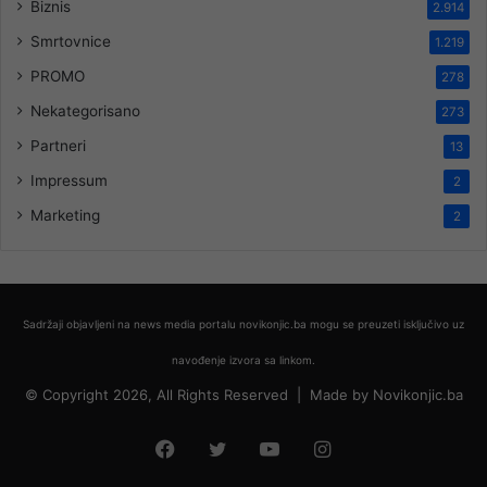
Biznis
2.914
Smrtovnice
1.219
PROMO
278
Nekategorisano
273
Partneri
13
Impressum
2
Marketing
2
Sadržaji objavljeni na news media portalu novikonjic.ba mogu se preuzeti isključivo uz
navođenje izvora sa linkom.
© Copyright 2026, All Rights Reserved |
Made by
Novikonjic.ba
Facebook
Twitter
YouTube
Instagram