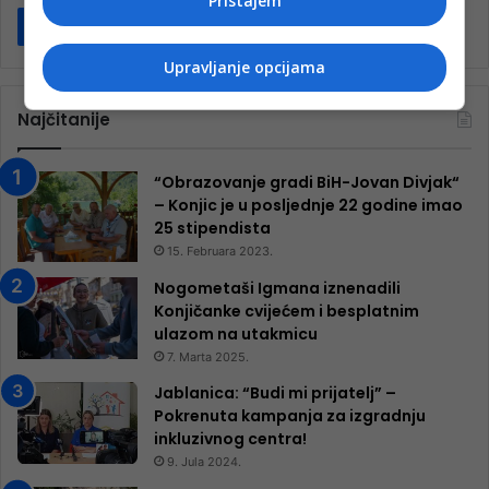
Pristajem
Pročitaj više
Upravljanje opcijama
Najčitanije
“Obrazovanje gradi BiH-Jovan Divjak“
– Konjic je u posljednje 22 godine imao
25 ​​stipendista
15. Februara 2023.
Nogometaši Igmana iznenadili
Konjičanke cvijećem i besplatnim
ulazom na utakmicu
7. Marta 2025.
Jablanica: “Budi mi prijatelj” –
Pokrenuta kampanja za izgradnju
inkluzivnog centra!
9. Jula 2024.