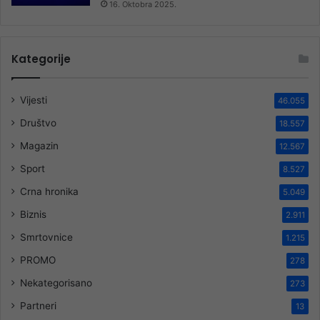
16. Oktobra 2025.
Kategorije
Vijesti
46.055
Društvo
18.557
Magazin
12.567
Sport
8.527
Crna hronika
5.049
Biznis
2.911
Smrtovnice
1.215
PROMO
278
Nekategorisano
273
Partneri
13