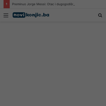
Preminuo Jorge Messi: Otac i dugogodišnji agent Lionela Messija
Meni
Pr