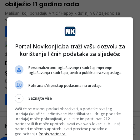
obilježio 11 godina rada
Mališani koji pohađaju Vrtić “Happy kids” njih 87 zajedno sa
vaspitačicama pripremili su bogat program koji su u kino sali…
Pročitaj više
Društvo
Portal Novikonjic.ba traži vašu dozvolu za
korištenje ličnih podataka za sljedeće:
nk 2
21. Decembra 2024.
Dječiji vrtić “Happy kids” obilježio 10
Personalizirano oglašavanje i sadržaj, mjerenje
godina postojanja
oglašavanja i sadržaja, uvidi u publiku i razvoj usluga
Dječaci i djevojčice svih uzrasnih kategorija koji pohađaju Dječiji
Pohrana i/ili pristup podacima na uređaju
vrtić “Happy kids” sinoć su u kino sali Narodnog univerziteta u…
Saznajte više
Pročitaj više
Vaši će se osobni podaci obrađivati, a podatke s vašeg
uređaja (kolačiće, jedinstvene identifikatore i druge podatke
uređaja) može pohranjivati, dijeliti te im pristupati 212
partnera ili ih može upotrebljavati ova web-lokacija. Mi i naši
Najčitanije
partneri možemo upotrebljavati precizne podatke o
geolociranju.
Popis partnera.