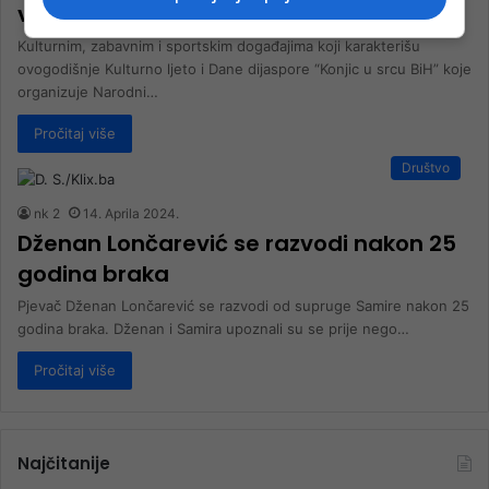
veliki broj posjetilaca svih generacija
Kulturnim, zabavnim i sportskim događajima koji karakterišu
ovogodišnje Kulturno ljeto i Dane dijaspore “Konjic u srcu BiH” koje
organizuje Narodni…
Pročitaj više
Društvo
nk 2
14. Aprila 2024.
Dženan Lončarević se razvodi nakon 25
godina braka
Pjevač Dženan Lončarević se razvodi od supruge Samire nakon 25
godina braka. Dženan i Samira upoznali su se prije nego…
Pročitaj više
Najčitanije