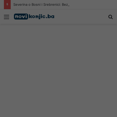
Severina o Bosni i Srebrenici: Bez toga nema dalje…
Meni
Pr