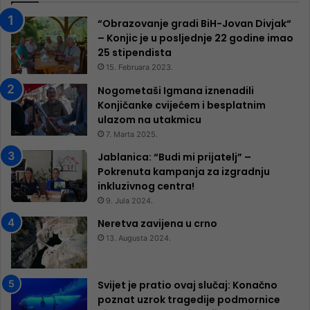
“Obrazovanje gradi BiH-Jovan Divjak“
– Konjic je u posljednje 22 godine imao
25 ​​stipendista
15. Februara 2023.
Nogometaši Igmana iznenadili
Konjičanke cvijećem i besplatnim
ulazom na utakmicu
7. Marta 2025.
Jablanica: “Budi mi prijatelj” –
Pokrenuta kampanja za izgradnju
inkluzivnog centra!
9. Jula 2024.
Neretva zavijena u crno
13. Augusta 2024.
Svijet je pratio ovaj slučaj: Konačno
poznat uzrok tragedije podmornice