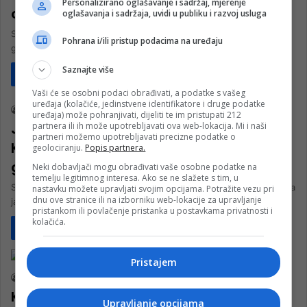
Personalizirano oglašavanje i sadržaj, mjerenje
od ustaljenog, osluškujemo publiku”
oglašavanja i sadržaja, uvidi u publiku i razvoj usluga
Srbijanski pjevač Dženan Lončarević pjevat će na dočeku Nove
Pohrana i/ili pristup podacima na uređaju
godine u Sarajevu, a pred nastup najavio je da je za…
Saznajte više
Pročitaj više
Turizam
Vaši će se osobni podaci obrađivati, a podatke s vašeg
uređaja (kolačiće, jedinstvene identifikatore i druge podatke
nk 2
12. Decembra 2025.
uređaja) može pohranjivati, dijeliti te im pristupati 212
Javni doček “najluđe noći” u Sarajevu:
partnera ili ih može upotrebljavati ova web-lokacija. Mi i naši
partneri možemo upotrebljavati precizne podatke o
Ko s Jelenom Rozgom nastupa za Novu
geolociranju.
Popis partnera.
godinu
Neki dobavljači mogu obrađivati vaše osobne podatke na
temelju legitimnog interesa. Ako se ne slažete s tim, u
Sarajevo će ipak imati javni doček Nove godine nakon što je prošla
nastavku možete upravljati svojim opcijama. Potražite vezu pri
dnu ove stranice ili na izborniku web-lokacije za upravljanje
javna nabavka iz četvrtog pokušaja. Sada predstoji organizacija…
pristankom ili povlačenje pristanka u postavkama privatnosti i
kolačića.
Pročitaj više
Društvo
Pristajem
nk 2
23. Augusta 2024.
Koncert Dženana Lončarevića okupio
Upravljanje opcijama