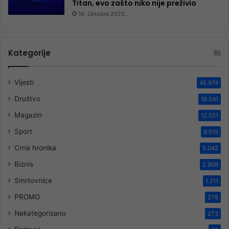
Titan, evo zašto niko nije preživio
16. Oktobra 2025.
Kategorije
Vijesti
45.974
Društvo
18.541
Magazin
12.551
Sport
8.515
Crna hronika
5.042
Biznis
2.909
Smrtovnice
1.211
PROMO
278
Nekategorisano
273