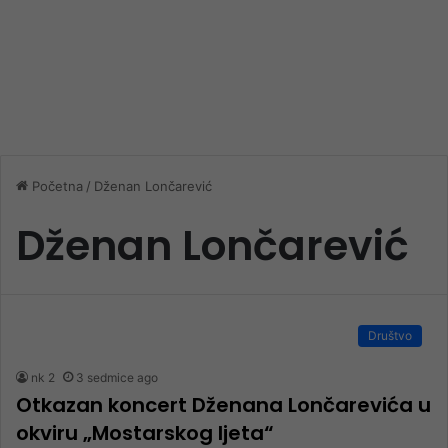
Početna
/
Dženan Lončarević
Dženan Lončarević
Društvo
nk 2
3 sedmice ago
Otkazan koncert Dženana Lončarevića u
okviru „Mostarskog ljeta“