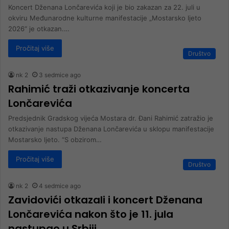
Koncert Dženana Lončarevića koji je bio zakazan za 22. juli u
okviru Međunarodne kulturne manifestacije „Mostarsko ljeto
2026“ je otkazan.…
Pročitaj više
Društvo
nk 2
3 sedmice ago
Rahimić traži otkazivanje koncerta
Lončarevića
Predsjednik Gradskog vijeća Mostara dr. Đani Rahimić zatražio je
otkazivanje nastupa Dženana Lončarevića u sklopu manifestacije
Mostarsko ljeto. “S obzirom…
Pročitaj više
Društvo
nk 2
4 sedmice ago
Zavidovići otkazali i koncert Dženana
Lončarevića nakon što je 11. jula
nastupao u Srbiji