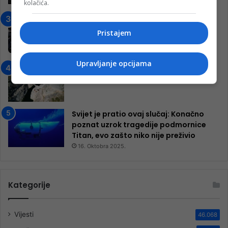
kolačića.
7. Marta 2025.
Jablanica: “Budi mi prijatelj” –
Pokrenuta kampanja za izgradnju
Pristajem
inkluzivnog centra!
9. Jula 2024.
Upravljanje opcijama
Neretva zavijena u crno
13. Augusta 2024.
Svijet je pratio ovaj slučaj: Konačno
poznat uzrok tragedije podmornice
Titan, evo zašto niko nije preživio
16. Oktobra 2025.
Kategorije
Vijesti
46.068