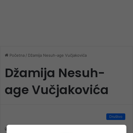
Početna
/
Džamija Nesuh-age Vučjakovića
Džamija Nesuh-
age Vučjakovića
Društvo
nk 2
7. Maja 2023.