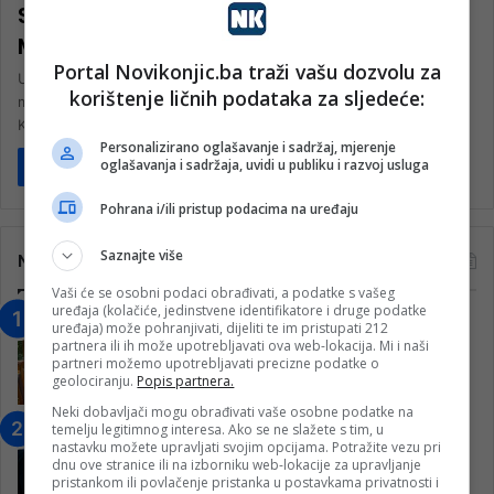
SUSRETI MREŽE MLADIH MUFTIJSTVA
MOSTARSKOG U LJUBUŠKOM
Portal Novikonjic.ba traži vašu dozvolu za
U subotu, 6. maja 2023. godine, u okviru manifestacije “Dani
korištenje ličnih podataka za sljedeće:
mevluda i zikra”, članovi Mreže mladih Muftijstva mostarskog iz
Konjica,…
Personalizirano oglašavanje i sadržaj, mjerenje
oglašavanja i sadržaja, uvidi u publiku i razvoj usluga
Pročitaj više
Pohrana i/ili pristup podacima na uređaju
Saznajte više
Najčitanije
Vaši će se osobni podaci obrađivati, a podatke s vašeg
uređaja (kolačiće, jedinstvene identifikatore i druge podatke
“Obrazovanje gradi BiH-Jovan Divjak“
uređaja) može pohranjivati, dijeliti te im pristupati 212
partnera ili ih može upotrebljavati ova web-lokacija. Mi i naši
– Konjic je u posljednje 22 godine imao
partneri možemo upotrebljavati precizne podatke o
25 ​​stipendista
geolociranju.
Popis partnera.
15. Februara 2023.
Neki dobavljači mogu obrađivati vaše osobne podatke na
temelju legitimnog interesa. Ako se ne slažete s tim, u
Nogometaši Igmana iznenadili
nastavku možete upravljati svojim opcijama. Potražite vezu pri
Konjičanke cvijećem i besplatnim
dnu ove stranice ili na izborniku web-lokacije za upravljanje
ulazom na utakmicu
pristankom ili povlačenje pristanka u postavkama privatnosti i