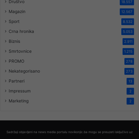
Društvo
18.557
Magazin
12.567
Sport
8.532
Crna hronika
5.053
Biznis
2.911
Smrtovnice
1.215
PROMO
278
Nekategorisano
273
Partneri
13
Impressum
2
Marketing
2
Sadržaji objavljeni na news media portalu novikonjic.ba mogu se preuzeti isključivo uz