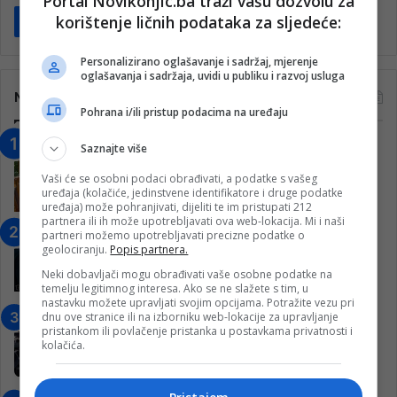
Portal Novikonjic.ba traži vašu dozvolu za
korištenje ličnih podataka za sljedeće:
Pročitaj više
Personalizirano oglašavanje i sadržaj, mjerenje
oglašavanja i sadržaja, uvidi u publiku i razvoj usluga
Najčitanije
Pohrana i/ili pristup podacima na uređaju
“Obrazovanje gradi BiH-Jovan Divjak“
Saznajte više
– Konjic je u posljednje 22 godine imao
Vaši će se osobni podaci obrađivati, a podatke s vašeg
25 ​​stipendista
uređaja (kolačiće, jedinstvene identifikatore i druge podatke
15. Februara 2023.
uređaja) može pohranjivati, dijeliti te im pristupati 212
partnera ili ih može upotrebljavati ova web-lokacija. Mi i naši
Nogometaši Igmana iznenadili
partneri možemo upotrebljavati precizne podatke o
geolociranju.
Popis partnera.
Konjičanke cvijećem i besplatnim
ulazom na utakmicu
Neki dobavljači mogu obrađivati vaše osobne podatke na
temelju legitimnog interesa. Ako se ne slažete s tim, u
7. Marta 2025.
nastavku možete upravljati svojim opcijama. Potražite vezu pri
dnu ove stranice ili na izborniku web-lokacije za upravljanje
Jablanica: “Budi mi prijatelj” –
pristankom ili povlačenje pristanka u postavkama privatnosti i
Pokrenuta kampanja za izgradnju
kolačića.
inkluzivnog centra!
9. Jula 2024.