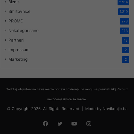
Biznis
2.914
Smrtovnice
1.219
PROMO
278
Nekategorisano
273
Partneri
13
Impressum
2
Marketing
2
Sadržaji objavljeni na news media portalu novikonjic.ba mogu se preuzeti isključivo uz
navođenje izvora sa linkom.
© Copyright 2026, All Rights Reserved |
Made by
Novikonjic.ba
Facebook
Twitter
YouTube
Instagram