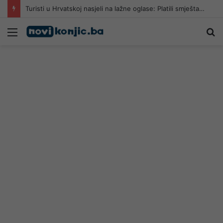
Turisti u Hrvatskoj nasjeli na lažne oglase: Platili smještaj, a apartmana nema
Meni
Pr