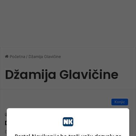
Početna
/
Džamija Glavičine
Džamija Glavičine
Konjic
nk 1
14. Februara 2023.
Džamija u Glavičinama
Džamija u Glavičinama Medzlis IZ Konjic