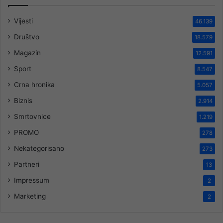
Vijesti
46.139
Društvo
18.579
Magazin
12.591
Sport
8.547
Crna hronika
5.057
Biznis
2.914
Smrtovnice
1.219
PROMO
278
Nekategorisano
273
Partneri
13
Impressum
2
Marketing
2