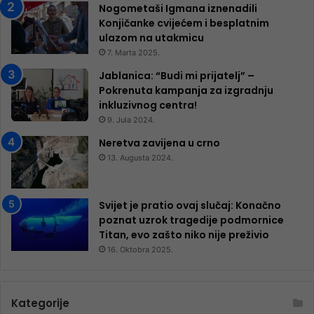
Nogometaši Igmana iznenadili
Konjičanke cvijećem i besplatnim
ulazom na utakmicu
7. Marta 2025.
Jablanica: “Budi mi prijatelj” –
Pokrenuta kampanja za izgradnju
inkluzivnog centra!
9. Jula 2024.
Neretva zavijena u crno
13. Augusta 2024.
Svijet je pratio ovaj slučaj: Konačno
poznat uzrok tragedije podmornice
Titan, evo zašto niko nije preživio
16. Oktobra 2025.
Kategorije