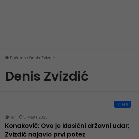
Početna
/
Denis Zvizdić
Denis Zvizdić
Vijesti
nk 1
5. Marta 2025.
Konaković: Ovo je klasični državni udar;
Zvizdić najavio prvi potez