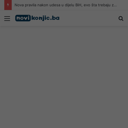
Nova pravila nakon udesa u dijelu BiH, evo šta trebaju znati vozači
Meni
Pr