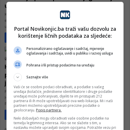
uz podršku Lige muslimanskog svijeta
Konjic, BiH – Članovi Narod i Pravda Konjic (NiP) organizovali su
efikasnu distribuciju paketa pomoći za najugroženije stanovništvo
u saradnji…
Portal Novikonjic.ba traži vašu dozvolu za
korištenje ličnih podataka za sljedeće:
Pročitaj više
Poljoprivreda
Personalizirano oglašavanje i sadržaj, mjerenje
oglašavanja i sadržaja, uvidi u publiku i razvoj usluga
nk 2
18. Oktobra 2023.
Pohrana i/ili pristup podacima na uređaju
Hrnjić: Uvijek smo na strani
poljoprivrednika i radimo samo ono što
Saznajte više
je u njihovom interesu
Vaši će se osobni podaci obrađivati, a podatke s vašeg
uređaja (kolačiće, jedinstvene identifikatore i druge podatke
Federalni ministar poljoprivrede, vodoprivrede i šumarstva Kemal
uređaja) može pohranjivati, dijeliti te im pristupati 212
Hrnjić i zamjenik predsjedavajućeg Zastupničkog doma
partnera ili ih može upotrebljavati ova web-lokacija. Mi i naši
Parlamentarne skupštine BiH Denis Zvizdić u utorak…
partneri možemo upotrebljavati precizne podatke o
geolociranju.
Popis partnera.
Pročitaj više
Društvo
Neki dobavljači mogu obrađivati vaše osobne podatke na
temelju legitimnog interesa. Ako se ne slažete s tim, u
nastavku možete upravljati svojim opcijama. Potražite vezu pri
nk 1
1. Decembra 2022.