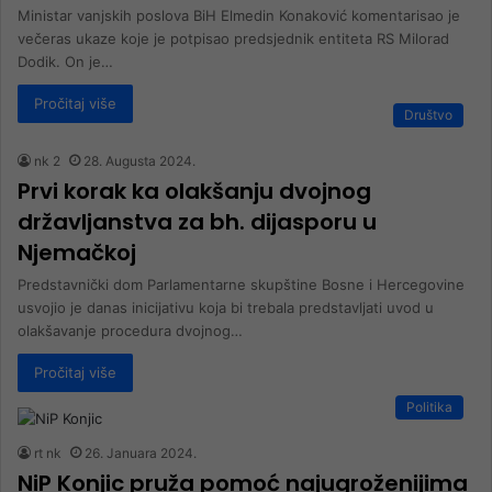
Ministar vanjskih poslova BiH Elmedin Konaković komentarisao je
večeras ukaze koje je potpisao predsjednik entiteta RS Milorad
Dodik. On je…
Pročitaj više
Društvo
nk 2
28. Augusta 2024.
Prvi korak ka olakšanju dvojnog
državljanstva za bh. dijasporu u
Njemačkoj
Predstavnički dom Parlamentarne skupštine Bosne i Hercegovine
usvojio je danas inicijativu koja bi trebala predstavljati uvod u
olakšavanje procedura dvojnog…
Pročitaj više
Politika
rt nk
26. Januara 2024.
NiP Konjic pruža pomoć najugroženijima