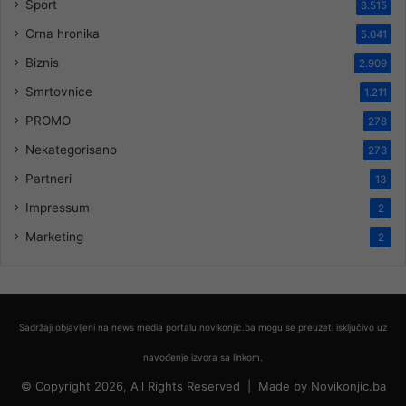
Sport
8.515
Crna hronika
5.041
Biznis
2.909
Smrtovnice
1.211
PROMO
278
Nekategorisano
273
Partneri
13
Impressum
2
Marketing
2
Sadržaji objavljeni na news media portalu novikonjic.ba mogu se preuzeti isključivo uz
navođenje izvora sa linkom.
© Copyright 2026, All Rights Reserved |
Made by
Novikonjic.ba