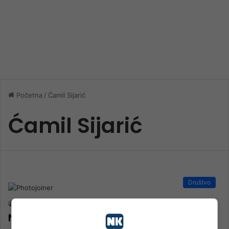
Početna
/
Ćamil Sijarić
Ćamil Sijarić
Društvo
nk 2
14. Jula 2024.
Na današnji dan umro Mak Dizdar