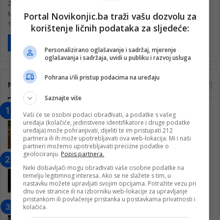
Zapis o zemlji, kratki epitaf najvećeg našeg pjesnika Mehmedalije
Maka Dizdara iz pjesničke zbirke Kameni spavač, objavljene davne
Portal Novikonjic.ba traži vašu dozvolu za
1966. godine, nosi snažnu poruku…
korištenje ličnih podataka za sljedeće:
Pročitaj više
Personalizirano oglašavanje i sadržaj, mjerenje
oglašavanja i sadržaja, uvidi u publiku i razvoj usluga
Pohrana i/ili pristup podacima na uređaju
Najčitanije
Saznajte više
“Obrazovanje gradi BiH-Jovan Divjak“
Vaši će se osobni podaci obrađivati, a podatke s vašeg
uređaja (kolačiće, jedinstvene identifikatore i druge podatke
– Konjic je u posljednje 22 godine imao
uređaja) može pohranjivati, dijeliti te im pristupati 212
25 ​​stipendista
partnera ili ih može upotrebljavati ova web-lokacija. Mi i naši
15. Februara 2023.
partneri možemo upotrebljavati precizne podatke o
geolociranju.
Popis partnera.
Nogometaši Igmana iznenadili
Neki dobavljači mogu obrađivati vaše osobne podatke na
Konjičanke cvijećem i besplatnim
temelju legitimnog interesa. Ako se ne slažete s tim, u
ulazom na utakmicu
nastavku možete upravljati svojim opcijama. Potražite vezu pri
dnu ove stranice ili na izborniku web-lokacije za upravljanje
7. Marta 2025.
pristankom ili povlačenje pristanka u postavkama privatnosti i
kolačića.
Jablanica: “Budi mi prijatelj” –
Pokrenuta kampanja za izgradnju